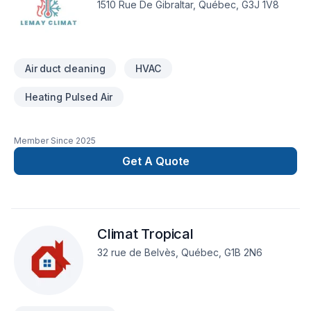
1510 Rue De Gibraltar, Québec, G3J 1V8
clients. Nous sommes impatients de collaborer avec vous
pour concrétiser votre projet.
Air duct cleaning
HVAC
Heating Pulsed Air
Member Since
2025
Get A Quote
Climat Tropical
32 rue de Belvès, Québec, G1B 2N6