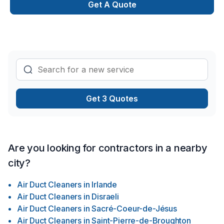
Décontamination✔ Isolation de toitures et de murs✔ Isolation
Get A Quote
à l’uréthane✔️ Isolation au polyuréthane ✔ Calfeutrage
professionnel (portes et fenêtres)✔ Travaux de rénovation
et d’étanchéité✔ Ménage commercial et nettoyage après
sinistreFaites confiance à une équipe professionnelle et
expérimentée pour un résultat impeccable !Un seul numéro :
418-873-0539Contactez-nous :
isolationoptimum@gmail.comEntrepreneur général | Isolation |
Décontamination | Calfeutrage | Nettoyage après
Get 3 Quotes
sinistreDemandez votre soumission gratuite dès aujourd’hui !
Are you looking for contractors in a nearby
city?
Air Duct Cleaners
in
Irlande
Air Duct Cleaners
in
Disraeli
Air Duct Cleaners
in
Sacré-Coeur-de-Jésus
Air Duct Cleaners
in
Saint-Pierre-de-Broughton