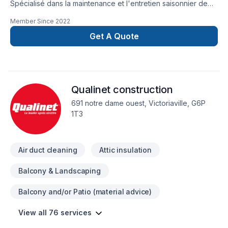
Spécialisé dans la maintenance et l'entretien saisonnier de
batiments résidentiel. Rénovations et améliorations
Member Since
2022
résidentielles. salle de bain, cuisine, sous-sol, garage.
Plancher, isolation, gypse, division intérieure, moulure et
Get A Quote
cadrage, peinture, porte et fenêtre, revêtement extérieur,
patio. Nettoyage à pression, entretien des gouttières,
échangeur d'air.
Qualinet construction
691 notre dame ouest, Victoriaville, G6P
1T3
Air duct cleaning
Attic insulation
Balcony & Landscaping
Balcony and/or Patio (material advice)
View all 76 services