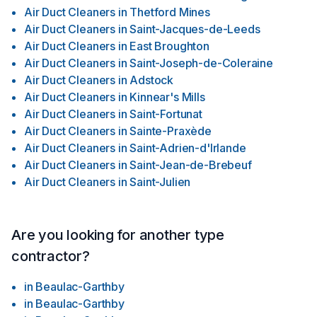
Air Duct Cleaners
in
Thetford Mines
Air Duct Cleaners
in
Saint-Jacques-de-Leeds
Air Duct Cleaners
in
East Broughton
Air Duct Cleaners
in
Saint-Joseph-de-Coleraine
Air Duct Cleaners
in
Adstock
Air Duct Cleaners
in
Kinnear's Mills
Air Duct Cleaners
in
Saint-Fortunat
Air Duct Cleaners
in
Sainte-Praxède
Air Duct Cleaners
in
Saint-Adrien-d'Irlande
Air Duct Cleaners
in
Saint-Jean-de-Brebeuf
Air Duct Cleaners
in
Saint-Julien
Are you looking for another type
contractor?
in
Beaulac-Garthby
in
Beaulac-Garthby