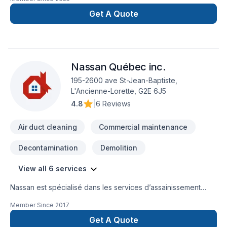
spécialisée dans les solutions de réfrigération, climatisation,
chauffage, ventilation, installation de Thermopompe et
Get A Quote
système central .
Nassan Québec inc.
195-2600 ave St-Jean-Baptiste,
L'Ancienne-Lorette, G2E 6J5
4.8
|
6 Reviews
Air duct cleaning
Commercial maintenance
Decontamination
Demolition
View all 6 services
Nassan est spécialisé dans les services d’assainissement
multi-surfaces. Ses technologies et produits exclusifs
Member Since
2017
permettent d’éliminer toutes souillures dues à la végétation, à
la pollution et à l’activité humaine. Nassan vous propose
Get A Quote