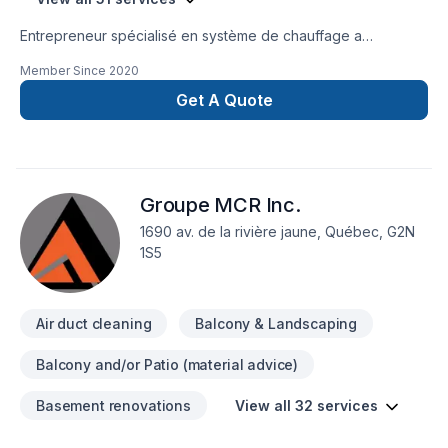
Entrepreneur spécialisé en système de chauffage a
combustibles solides ayant aussi plusieurs années
Member Since
2020
d'expérience en rénovations. Nous effectuons le ramonage
et l'inspection de vos systemes que ce soit pour les
Get A Quote
assurances, la vente ou l'achat d'une nouvelle propriété. Des
rénos a faire durant la période hivernale ? Nous sommes la.
Rénovation intérieure, confection de meubles sur mesure,
peinture, etc.
Groupe MCR Inc.
1690 av. de la rivière jaune, Québec, G2N
1S5
Air duct cleaning
Balcony & Landscaping
Balcony and/or Patio (material advice)
Basement renovations
View all 32 services