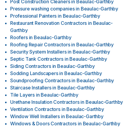
Post Construction Cleaners
in
Beaulac-Garthby
Pressure washing companies
in
Beaulac-Garthby
Professional Painters
in
Beaulac-Garthby
Restaurant Renovation Contractors
in
Beaulac-
Garthby
Roofers
in
Beaulac-Garthby
Roofing Repair Contractors
in
Beaulac-Garthby
Security System Installers
in
Beaulac-Garthby
Septic Tank Contractors
in
Beaulac-Garthby
Siding Contractors
in
Beaulac-Garthby
Sodding Landscapers
in
Beaulac-Garthby
Soundproofing Contractors
in
Beaulac-Garthby
Staircase Installers
in
Beaulac-Garthby
Tile Layers
in
Beaulac-Garthby
Urethane Insulation Contractors
in
Beaulac-Garthby
Ventilation Contractors
in
Beaulac-Garthby
Window Well Installers
in
Beaulac-Garthby
Windows & Doors Contractors
in
Beaulac-Garthby