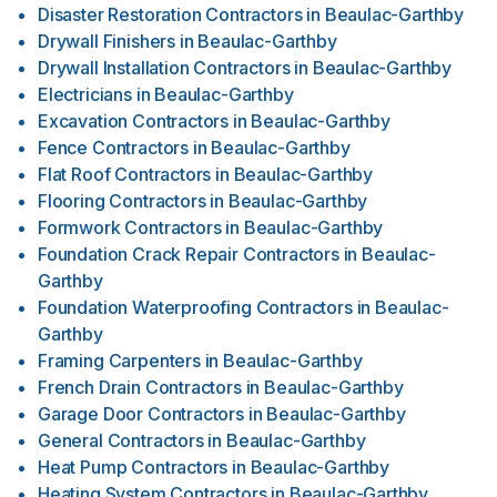
Disaster Restoration Contractors
in
Beaulac-Garthby
Drywall Finishers
in
Beaulac-Garthby
Drywall Installation Contractors
in
Beaulac-Garthby
Electricians
in
Beaulac-Garthby
Excavation Contractors
in
Beaulac-Garthby
Fence Contractors
in
Beaulac-Garthby
Flat Roof Contractors
in
Beaulac-Garthby
Flooring Contractors
in
Beaulac-Garthby
Formwork Contractors
in
Beaulac-Garthby
Foundation Crack Repair Contractors
in
Beaulac-
Garthby
Foundation Waterproofing Contractors
in
Beaulac-
Garthby
Framing Carpenters
in
Beaulac-Garthby
French Drain Contractors
in
Beaulac-Garthby
Garage Door Contractors
in
Beaulac-Garthby
General Contractors
in
Beaulac-Garthby
Heat Pump Contractors
in
Beaulac-Garthby
Heating System Contractors
in
Beaulac-Garthby