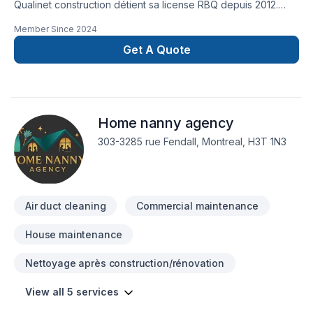
Qualinet construction détient sa license RBQ depuis 2012.
Nous sommes connu dans le domaine de l'après sinistre mais
Member Since
2024
sommes aussi entrepreneur général pour tous les projets de
rénovations résidentiels et commerciales.Avec l'aide de nos
Get A Quote
menuisiers et sous-traitants spécialisés, nous sommes en
mesure de vous offrir un projet clé en main à la hauteur de
vos attentes.Notre équipe saura répondre à vos besoins
Home nanny agency
303-3285 rue Fendall, Montreal, H3T 1N3
Air duct cleaning
Commercial maintenance
House maintenance
Nettoyage après construction/rénovation
View all 5 services