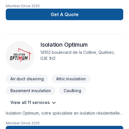
Member Since
2025
Get A Quote
Isolation Optimum
14102 boulevard de la Colline, Québec,
G3E 1H2
Air duct cleaning
Attic insulation
Basement insulation
Caulking
View all 11 services
Isolation Optimum, votre spécialiste en isolation résidentielle,
vous offre des solutions sur mesure pour améliorer le confort
Member Since
2025
et l’efficacité énergétique de votre propriété.Nos services :✔️