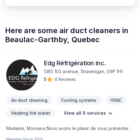
Here are some
air duct cleaners
in
Beaulac-Garthby
,
Quebec
Edg Réfrigération inc.
1385 103 avenue, Shawinigan, G9P 1H1
5
|
4 Reviews
Air duct cleaning
Cooling systems
HVAC
Heating Hot water
View all 9 services
Madame, Monsieur,Nous avons le plaisir de vous présenter
EDG Réfrigération Inc., une entreprise récemment fondée,
Member Since
2025