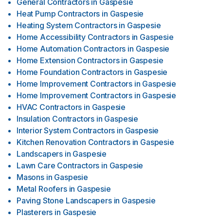
General Contractors
in
Gaspesie
Heat Pump Contractors
in
Gaspesie
Heating System Contractors
in
Gaspesie
Home Accessibility Contractors
in
Gaspesie
Home Automation Contractors
in
Gaspesie
Home Extension Contractors
in
Gaspesie
Home Foundation Contractors
in
Gaspesie
Home Improvement Contractors
in
Gaspesie
Home Improvement Contractors
in
Gaspesie
HVAC Contractors
in
Gaspesie
Insulation Contractors
in
Gaspesie
Interior System Contractors
in
Gaspesie
Kitchen Renovation Contractors
in
Gaspesie
Landscapers
in
Gaspesie
Lawn Care Contractors
in
Gaspesie
Masons
in
Gaspesie
Metal Roofers
in
Gaspesie
Paving Stone Landscapers
in
Gaspesie
Plasterers
in
Gaspesie