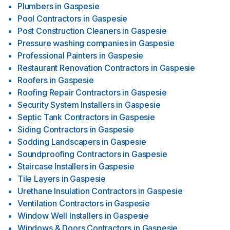
Plumbers
in
Gaspesie
Pool Contractors
in
Gaspesie
Post Construction Cleaners
in
Gaspesie
Pressure washing companies
in
Gaspesie
Professional Painters
in
Gaspesie
Restaurant Renovation Contractors
in
Gaspesie
Roofers
in
Gaspesie
Roofing Repair Contractors
in
Gaspesie
Security System Installers
in
Gaspesie
Septic Tank Contractors
in
Gaspesie
Siding Contractors
in
Gaspesie
Sodding Landscapers
in
Gaspesie
Soundproofing Contractors
in
Gaspesie
Staircase Installers
in
Gaspesie
Tile Layers
in
Gaspesie
Urethane Insulation Contractors
in
Gaspesie
Ventilation Contractors
in
Gaspesie
Window Well Installers
in
Gaspesie
Windows & Doors Contractors
in
Gaspesie