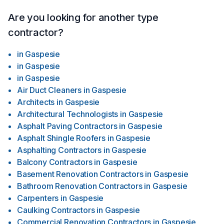
Are you looking for another type
contractor?
in
Gaspesie
in
Gaspesie
in
Gaspesie
Air Duct Cleaners
in
Gaspesie
Architects
in
Gaspesie
Architectural Technologists
in
Gaspesie
Asphalt Paving Contractors
in
Gaspesie
Asphalt Shingle Roofers
in
Gaspesie
Asphalting Contractors
in
Gaspesie
Balcony Contractors
in
Gaspesie
Basement Renovation Contractors
in
Gaspesie
Bathroom Renovation Contractors
in
Gaspesie
Carpenters
in
Gaspesie
Caulking Contractors
in
Gaspesie
Commercial Renovation Contractors
in
Gaspesie