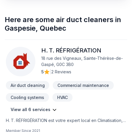
Here are some
air duct cleaners
in
Gaspesie
,
Quebec
H. T. RÉFRIGÉRATION
18 rue des Vigneaux, Sainte-Thérèse-de-
Gaspé, G0C 3B0
5
|
2 Reviews
Air duct cleaning
Commercial maintenance
Cooling systems
HVAC
View all 6 services
H. T. RÉFRIGÉRATION est votre expert local en Climatisation,
Conduits d'aération, Entretien commercial, Ventilation dans
Member Since
2021