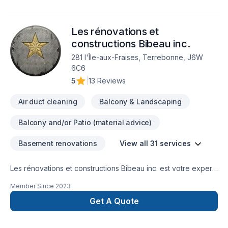
Les rénovations et
constructions Bibeau inc.
281 l'Île-aux-Fraises, Terrebonne, J6W
6C6
5
|
13 Reviews
Air duct cleaning
Balcony & Landscaping
Balcony and/or Patio (material advice)
Basement renovations
View all 31 services
Les rénovations et constructions Bibeau inc. est votre expert
local en Béton, Coffrage, Crépis, Epoxy, Cuisine, Démolition,
Member Since
2023
Drain français, Entretien commercial, Entretien ménager,
Excavation, Fissures, Fondations, Maçonnerie, Margelle,
Get A Quote
Plancher, Salle de bain, Sous-sol dans les secteurs de Centre
du