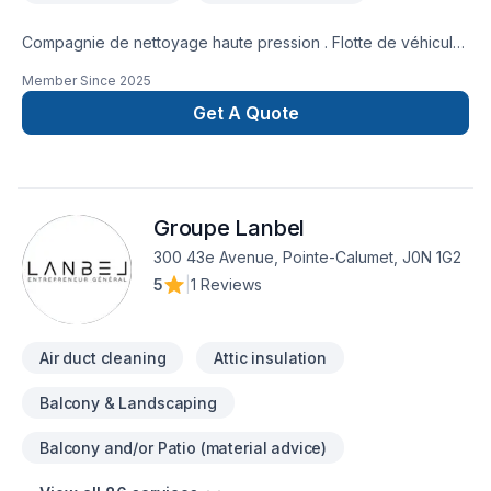
diagnostique, on installe.
Compagnie de nettoyage haute pression . Flotte de véhicule
/ bâtiment / nettoyage stationnement et tout autre projets
Member Since
2025
Get A Quote
Groupe Lanbel
300 43e Avenue, Pointe-Calumet, J0N 1G2
5
|
1 Reviews
Air duct cleaning
Attic insulation
Balcony & Landscaping
Balcony and/or Patio (material advice)