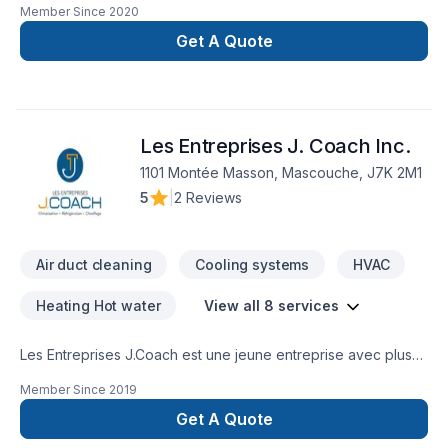
Member Since
2020
Get A Quote
Les Entreprises J. Coach Inc.
1101 Montée Masson, Mascouche, J7K 2M1
5
|
2 Reviews
Air duct cleaning
Cooling systems
HVAC
Heating Hot water
View all 8 services
Les Entreprises J.Coach est une jeune entreprise avec plus
de 14 ans d'expériences dans le domaine de la climatisation /
Member Since
2019
chauffage. Le professionnalisme de notre équipe est l'un de
nos meilleurs atouts. Nous accompagnons notre clientèle
Get A Quote
dans leur démarche jusqu'au bout, tout en les conseillants