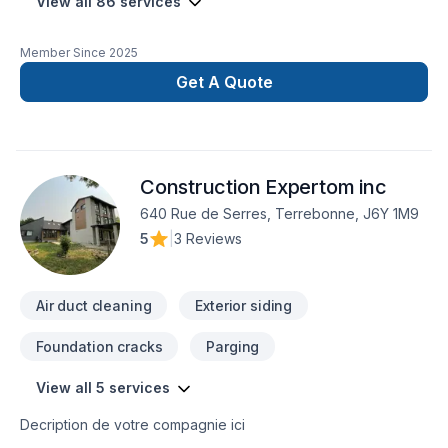
View all 86 services
Member Since
2025
Get A Quote
Construction Expertom inc
640 Rue de Serres, Terrebonne, J6Y 1M9
5
|
3 Reviews
Air duct cleaning
Exterior siding
Foundation cracks
Parging
View all 5 services
Decription de votre compagnie ici