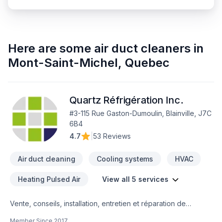
Here are some
air duct cleaners
in
Mont-Saint-Michel
,
Quebec
Quartz Réfrigération Inc.
#3-115 Rue Gaston-Dumoulin, Blainville, J7C
6B4
4.7
|
53 Reviews
Air duct cleaning
Cooling systems
HVAC
Heating Pulsed Air
View all 5 services
Vente, conseils, installation, entretien et réparation de
thermopompes murales ou centrales, unités de chauffage,
Member Since
2017