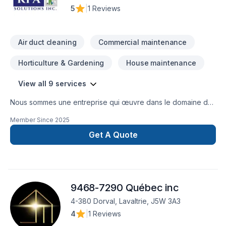
sur vos besoins et vos aspirations.
5
|
1 Reviews
Air duct cleaning
Commercial maintenance
Horticulture & Gardening
House maintenance
View all 9 services
Nous sommes une entreprise qui œuvre dans le domaine de
l’entretien général d’immeuble; notamment l’entretien
Member Since
2025
ménager, les réparations mineures , le décapage et le
récurage, le relustrage, le polissage et le cirage des
Get A Quote
planchers,’ CV
9468-7290 Québec inc
4-380 Dorval, Lavaltrie, J5W 3A3
4
|
1 Reviews