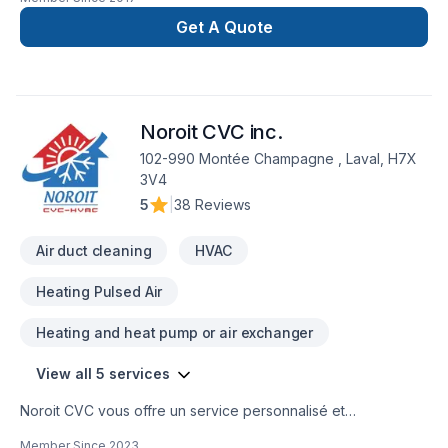
climatiseurs ou systèmes de ventilation… Quartz
Réfrigération, c’est toute une équipe de techniciens qualifiés
Get A Quote
en climatisation et en chauffage au service de votre confort !
Établie à Blainville, Quartz Réfrigération dessert une clientèle
résidentielle et commerciale sur le grand territoire de
Montréal et de Laval, incluant la Rive-Nord, les Laurentides
Noroit CVC inc.
(de Mirabel/St-Jérôme à Mont-Tremblant) et Lanaudière
(Joliette et environs).
102-990 Montée Champagne , Laval, H7X
3V4
5
|
38 Reviews
Air duct cleaning
HVAC
Heating Pulsed Air
Heating and heat pump or air exchanger
View all 5 services
Noroit CVC vous offre un service personnalisé et
professionnel en climatisation et chauffage car nous prenons
Member Since
2023