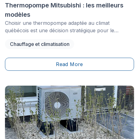
Thermopompe Mitsubishi : les meilleurs
modèles
Choisir une thermopompe adaptée au climat
québécois est une décision stratégique pour le
confort, les économies d’énergie et la tranquillité
Chauffage et climatisation
d’esprit à long terme. Reconnue comme une marque
haut de gamme, Mitsubishi Electric se distingue par
ses performances en grand froid, sa précision de
Read More
contrôle de la température et la durabilité
exceptionnelle de ses systèmes.