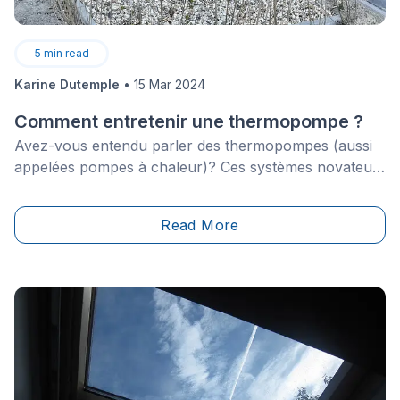
5
min read
Karine Dutemple
•
15 Mar 2024
Comment entretenir une thermopompe ?
Avez-vous entendu parler des thermopompes (aussi
appelées pompes à chaleur)? Ces systèmes novateurs
et écoénergétiques ne sont pas seulement
écoresponsables, ils requièrent aussi peu d’entretien
Read More
afin d'être en mesure de fournir chauffage et
climatisation de longue durée pour votre
maison.&nbsp;