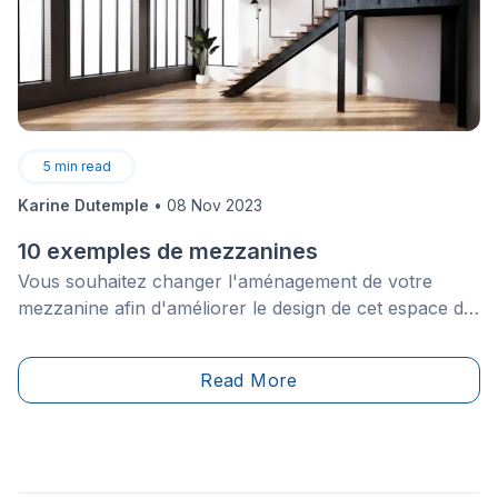
5
min read
Karine Dutemple
•
08 Nov 2023
10 exemples de mezzanines
Vous souhaitez changer l'aménagement de votre
mezzanine afin d'améliorer le design de cet espace de
vie, mais vous avez besoin de quelques idées avant de
vous lancer? Jetez un coup d'oeil sur ces magnifiques
Read More
exemples de mezzanines pour vous donner un peu
d'inspiration.