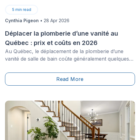
5
min read
Cynthia Pigeon
•
28 Apr 2026
Déplacer la plomberie d’une vanité au
Québec : prix et coûts en 2026
Au Québec, le déplacement de la plomberie d’une
vanité de salle de bain coûte généralement quelques
centaines à quelques milliers de dollars, selon
l’accessibilité, la distance de déplacement et les
Read More
travaux de finition requis. Le prix augmente fortement
si les drains, les évents ou le plancher doivent être
modifiés, surtout lorsqu’on passe d’une dalle de béton
à un plancher de bois. Un plombier ou entrepreneur
détenant la licence appropriée de la RBQ doit exécuter
les travaux de plomberie.