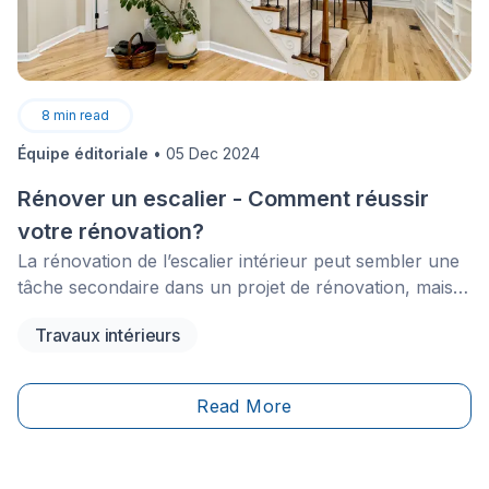
8
min read
Équipe éditoriale
•
05 Dec 2024
Rénover un escalier - Comment réussir
votre rénovation?
La rénovation de l’escalier intérieur peut sembler une
tâche secondaire dans un projet de rénovation, mais
elle joue un rôle crucial pour garantir la sécurité, le
Travaux intérieurs
confort et l’esthétique de votre intérieur. Un escalier
endommagé peut en effet représenter un danger, en
particulier dans les zones de fort passage, comme la
Read More
cage d’escalier menant au sous-sol. Il est donc
essentiel d’assurer son bon état.&nbsp;