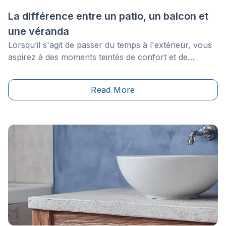
La différence entre un patio, un balcon et
une véranda
Lorsqu’il s'agit de passer du temps à l'extérieur, vous
aspirez à des moments teintés de confort et de
bonheur, tout en ayant accès à un espace
fonctionnel. Pendant les mois plus chauds où nos
Read More
espaces extérieurs prennent de l'importance, la
création d'un lieu dédié aux activités récréatives ainsi
qu’à la détente devient une priorité.