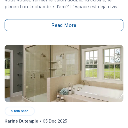
placard ou la chambre d’ami? L’espace est déjà divisé,
vous n’avez qu’à poser une porte.&nbsp;À charnières,
battante, coulissante, escamotable, pliante,
Read More
pivotante&nbsp;: plusieurs types de portes sont en
mesure de répondre à vos besoins sans détonner
avec le design de votre maison.
5
min read
Karine Dutemple
•
05 Dec 2025