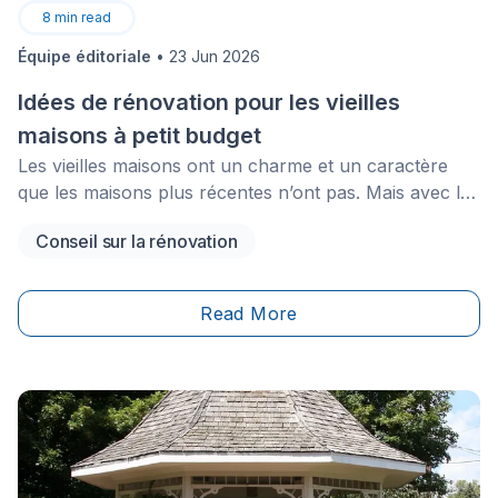
8
min read
Équipe éditoriale
•
23 Jun 2026
Idées de rénovation pour les vieilles
maisons à petit budget
Les vieilles maisons ont un charme et un caractère
que les maisons plus récentes n’ont pas. Mais avec le
temps viennent aussi l’usure et les petits défauts, et
Conseil sur la rénovation
rénover une ancienne maison peut sembler être un
projet énorme, voire très coûteux. La bonne nouvelle,
c’est qu’il n’est pas nécessaire de se ruiner pour
Read More
transformer une vieille propriété en un espace de vie
frais, moderne et fonctionnel. Avec un peu
d’imagination et des décisions judicieuses, vous
pouvez redonner vie à votre maison ancienne.