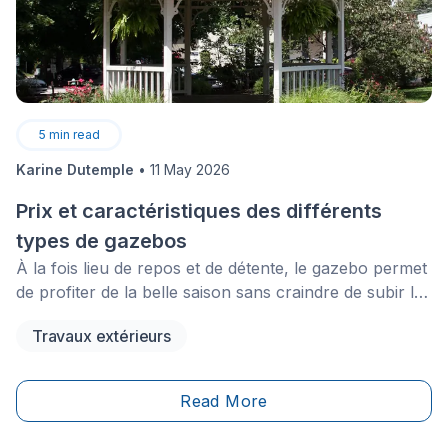
5
min read
Karine Dutemple
•
11 May 2026
Prix et caractéristiques des différents
types de gazebos
À la fois lieu de repos et de détente, le gazebo permet
de profiter de la belle saison sans craindre de subir les
affres d’un soleil trop intense. Comme celui-ci offre un
Travaux extérieurs
espace ombragé dont il est difficile de se passer, de
plus en plus de propriétaires optent pour son
installation dans leur cour arrière. Vous y songez
Read More
également ?&nbsp;Afin d’en savoir davantage sur ce
type d’abri, lisez ce qui suit !&nbsp;