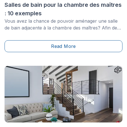
Salles de bain pour la chambre des maîtres
: 10 exemples
Vous avez la chance de pouvoir aménager une salle
de bain adjacente à la chambre des maîtres? Afin de
faire de ce lieu une oasis de calme et de détente dont
vous pourrez profiter après une dure journée de
Read More
labeur, un peu d'inspiration ne sera pas de trop! Voici
donc quelques exemples pour vous.