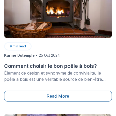
9
min read
Karine Dutemple
•
25 Oct 2024
Comment choisir le bon poêle à bois?
Élément de design et synonyme de convivialité, le
poêle à bois est une véritable source de bien-être
conçue pour nous réconforter pendant les durs mois
d’hiver. En acier, en brique, en fonte ou en verre, le
Read More
poêle est synonyme de durabilité et présente de
nombreux autres avantages.