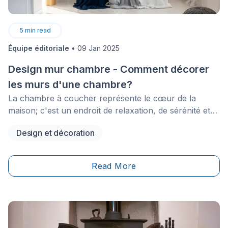
5
min read
Équipe éditoriale
•
09 Jan 2025
Design mur chambre - Comment décorer
les murs d'une chambre?
La chambre à coucher représente le cœur de la
maison; c'est un endroit de relaxation, de sérénité et
de clarté. Étant l'une des rares pièces où l’on peut
Design et décoration
profiter du silence, tous peuvent convenir de
l’importance de se sentir confortable dans cet espace.
Vous pourriez commencer par les murs de la
Read More
chambre à coucher, puisque les éléments faisant
partie de cette pièce sont souvent déterminants dans
la création d’un endroit agréable et relaxant.