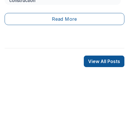
construction
particulièrement important, celui-ci s'occupant de la
mise en place et de la réparation de systèmes
d'isolation thermique.
Read More
View All Posts