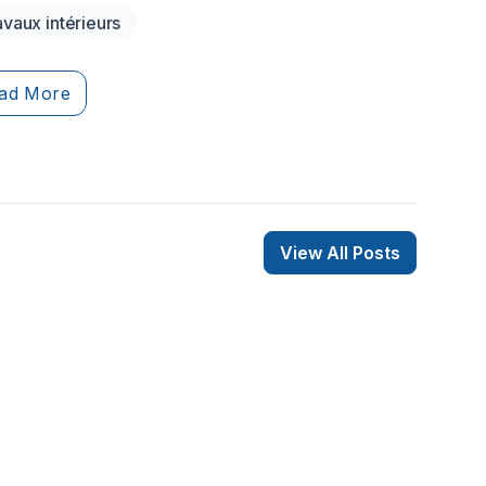
ure, c’est le revêtement mural intérieur le plus
avaux intérieurs
isé. Découvrez pourquoi tant de personnes
t pour le papier peint dans cet article.
ad More
View All Posts