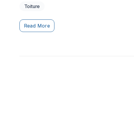
Cependant, plusieurs problèmes peuvent
Toiture
apparaître au fil des ans, causant des infiltrations,
des pertes d’énergie et des dégâts coûteux. Cet
article recense les problèmes de toiture les plus
Read More
courants et explique comment les détecter et les
corriger.