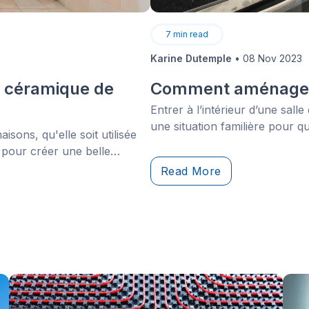
7
min read
Karine Dutemple
•
08 Nov 2023
 céramique de
Comment aménager 
Entrer à l’intérieur d’une sall
une situation familière pour 
sons, qu'elle soit utilisée
espace avec plusieurs colocata
 pour créer une belle
maison soit spacieuse, grande e
nécessite peu d'entretien,
Read More
s'il est bien entretenu.