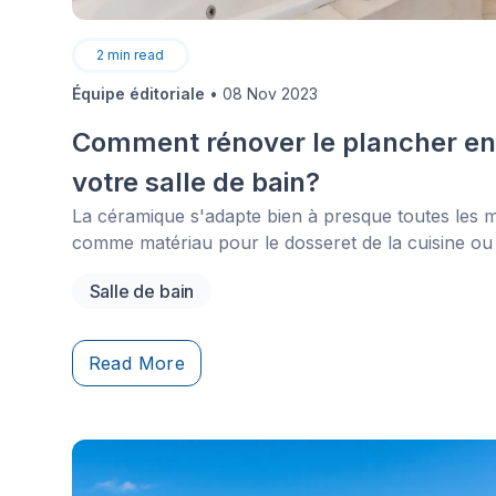
2
min read
Équipe éditoriale
•
08 Nov 2023
Comment rénover le plancher en
votre salle de bain?
La céramique s'adapte bien à presque toutes les mai
comme matériau pour le dosseret de la cuisine ou
mosaïque sur un mur. Ce matériau est polyvalent, 
Salle de bain
est robuste et possède une excellente durée de vie 
Read More