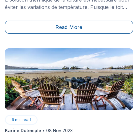
éviter les variations de température. Puisque le toit
représente la plus grande paroi en contact avec
l’extérieur, les pertes thermiques peuvent représenter
Read More
jusqu'à 30% en cas de mauvaise isolation.&nbsp;
6
min read
Karine Dutemple
•
08 Nov 2023