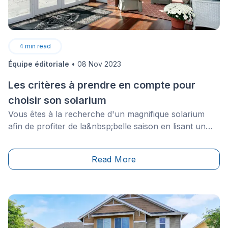
4
min read
Équipe éditoriale
•
08 Nov 2023
Les critères à prendre en compte pour
choisir son solarium
Vous êtes à la recherche d'un magnifique solarium
afin de profiter de la&nbsp;belle saison en lisant un
bon livre?&nbsp;Comme il s’agit&nbsp;d’un gros
investissement, c’est une décision qui ne se prend pas
Read More
à la légère. Voici donc les différentes options qui
s'offrent à vous afin de prendre la bonne décision.