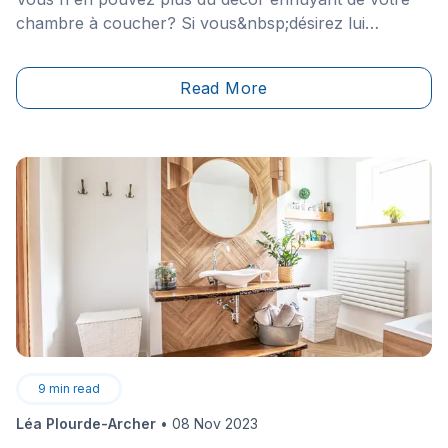
chambre à coucher? Si vous&nbsp;désirez lui
apporter une touche d'élégance pour en faire un lieu
de détente grandiose, jetez un oeil sur ces exemples
Read More
de chambres à coucher au prestige étonnant!
9
min read
Léa Plourde-Archer
•
08 Nov 2023