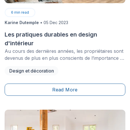
6
min read
Karine Dutemple
•
05 Dec 2023
Les pratiques durables en design
d'intérieur
Au cours des dernières années, les propriétaires sont
devenus de plus en plus conscients de l’importance de
faire des choix écoresponsables en design d’intérieur.
Design et décoration
Dans un monde de commodités et de gaspillage, il est
facile de tomber dans le piège visant à embellir votre
maison avec des meubles et des matériaux qui sont
Read More
dommageables pour notre planète.