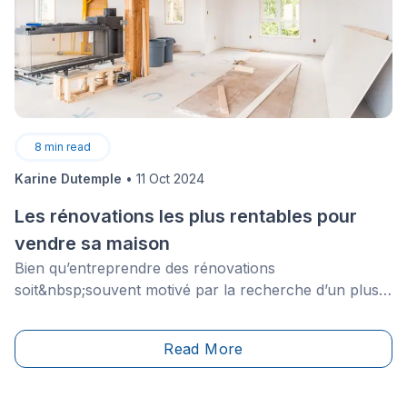
8
min read
Karine Dutemple
•
11 Oct 2024
Les rénovations les plus rentables pour
vendre sa maison
Bien qu’entreprendre des rénovations
soit&nbsp;souvent motivé par la recherche d’un plus
grand confort et l’amélioration esthétique d’une partie
de la maison, certains peuvent planifier&nbsp;des
Read More
rénovations dans l’optique de vendre prochainement
leur maison et d’augmenter la valeur de celle-ci sur le
marché.