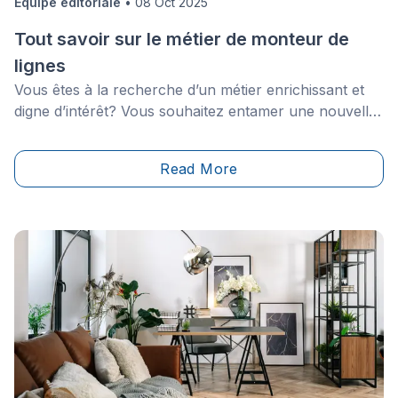
Équipe éditoriale
•
08 Oct 2025
Tout savoir sur le métier de monteur de
lignes
Vous êtes à la recherche d’un métier enrichissant et
digne d’intérêt? Vous souhaitez entamer une nouvelle
carrière et vous hésitez encore à choisir le domaine
dans lequel vous seriez le plus à votre aise? Pourquoi
Read More
ne pas opter pour l’installation de lignes électriques!
Vous n’y connaissez pas grand-chose et vous
appréhendez de vous lancer dans quelque chose de
complètement inconnu? Alors, lisez notre article pour
en savoir plus.