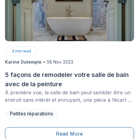
5
min read
Karine Dutemple
•
08 Nov 2023
5 façons de remodeler votre salle de bain
avec de la peinture
À première vue, la salle de bain peut sembler être un
endroit sans intérêt et ennuyant, une pièce à l’écart du
reste de la maison. Néanmoins, les humains passent
Petites réparations
beaucoup de temps dans leur salle de bain et par
conséquent, le style et les préférences esthétiques de
l'individu devraient se refléter sur les planchers, les
Read More
plafonds et les murs de chaque pièce!