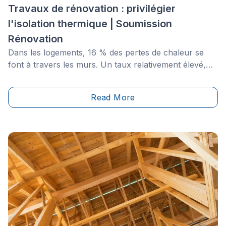
Travaux de rénovation : privilégier
l'isolation thermique | Soumission
Rénovation
Dans les logements, 16 % des pertes de chaleur se
font à travers les murs. Un taux relativement élevé,
qui explique notamment que l'isolation des murs figure
parmi les priorités en ce qui concerne la rénovation
Read More
des logements pour les propriétaires. Les
caractéristiques du matériau isolant sont décisives
aussi bien en matière de qualité d'isolation des murs
sur le long terme qu'en ce qui concerne la satisfaction
des occupants.