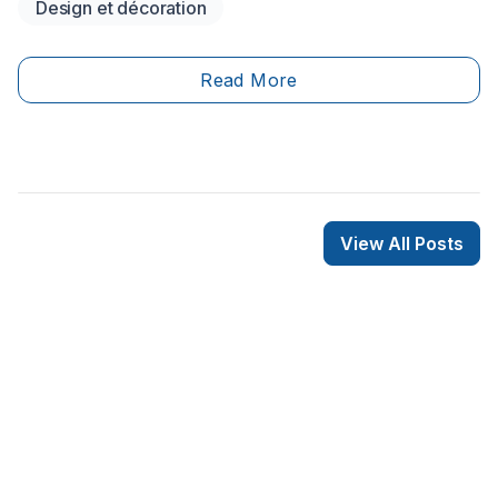
Design et décoration
style soit enraciné dans la tradition, le décor classique
met en valeur les détails architecturaux en toute
sophistication. Il ravive des éléments intemporels tout
Read More
en demeurant contemporain et conforme aux modes
actuelles.
View All Posts