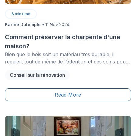
6
min read
Karine Dutemple
•
11 Nov 2024
Comment préserver la charpente d'une
maison?
Bien que le bois soit un matériau très durable, il
requiert tout de même de l’attention et des soins pour
demeurer en bon état. Pour cette raison, si vous avez
Conseil sur la rénovation
beaucoup de bois dans votre maison, il serait
important que vous compreniez comment en prendre
soin. Plus spécifiquement, si les éléments structuraux
Read More
de votre maison sont faits en bois, alors ils auront
besoin d’un entretien régulier afin de ne pas se
dégrader.