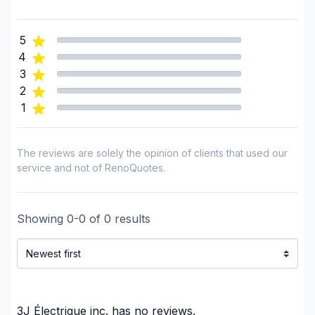
Mont-Laurier, Riviere-Rouge and surrounding
area
5
St-Sauveur, Mont Tremblant, Ste-Adele and
4
surrounding area
3
2
1
The reviews are solely the opinion of clients that used our
service and not of RenoQuotes.
Showing
0
-
0
of
0
results
3J Électrique inc.
has no reviews.