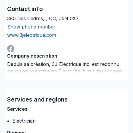
Contact info
380 Des Cedres, , QC, J5N 0X7
Show phone number
www.3jelectrique.com
Company description
Depuis sa création, 3J Électrique inc. est reconnu
pour son expertise en Électricité. Nous desservons
Lanaudière,Laurentides,Laval avec passion et
professionnalisme. Nous privilégions la
transparence, l'écoute et l'efficacité pour bâtir des
Services and regions
relations de confiance avec nos clients. Demandez
votre soumission personnalisée et démarrez votre
Services
projet en toute confiance. Notre engagement est
Electrician
simple : offrir un service d'exception, centré sur vos
besoins et vos aspirations.
Regions