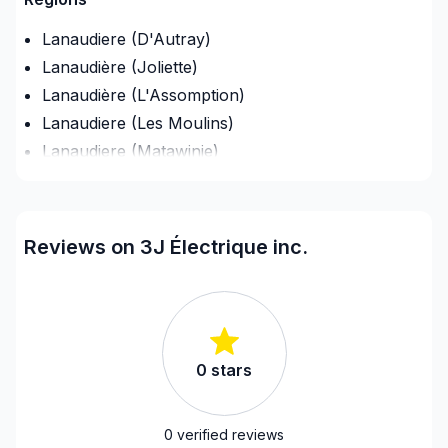
Lanaudiere (D'Autray)
Lanaudière (Joliette)
Lanaudière (L'Assomption)
Lanaudiere (Les Moulins)
Lanaudiere (Matawinie)
Lanaudière (Montcalm)
Laurentides (Antoine-Labelle)
Laurentides (Argenteuil)
Reviews on 3J Électrique inc.
Laurentides (Deux-Montagnes)
Laurentides (La Riviere-du-Nord)
Laurentides (Les Laurentides)
Laurentides (Les Pays-d'en-Haut)
0
stars
Laurentides (Mirabel)
Laurentides (Therese-De Blainville)
Laval
0
verified reviews