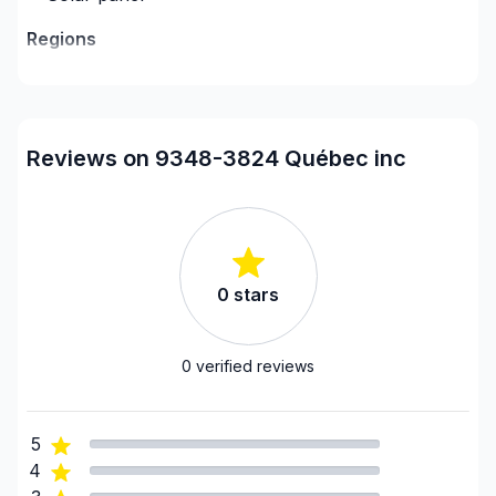
jours/ 7Jour, Soir, Fin de semaine
Regions
Lanaudiere (D'Autray)
Lanaudiere (D'Autray)
Lanaudière (Joliette)
Reviews on 9348-3824 Québec inc
Lanaudière (Joliette)
Lanaudière (L'Assomption)
Lanaudière (L'Assomption)
Lanaudiere (Les Moulins)
0
stars
Lanaudiere (Les Moulins)
Lanaudiere (Matawinie)
Lanaudiere (Matawinie)
0
verified reviews
Lanaudière (Montcalm)
Lanaudière (Montcalm)
5
Laurentides (Antoine-Labelle)
4
Laurentides (Argenteuil)