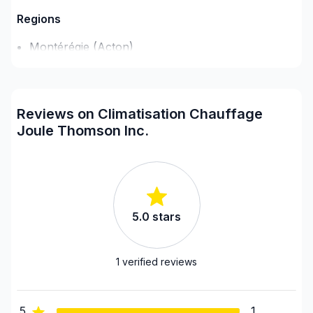
offrir un service d'exception, centré sur vos besoins
Regions
et vos aspirations.
Montérégie (Acton)
Montérégie (Beauharnois-Salaberry)
Montérégie (Beauharnois-Salaberry)
Montérégie (Brome-Missisquoi)
Reviews on Climatisation Chauffage
Montérégie (La Haute-Yamaska)
Joule Thomson Inc.
Montérégie (La Vallée-du-Richelieu)
Montérégie (Le Haut-Richelieu)
Montérégie (Le Haut-Saint-Laurent)
Montérégie (Les Jardins-de-Napierville)
5.0
stars
Montérégie (Les Maskoutains)
Montérégie (Longueuil)
Montérégie (Marguerite-D'Youville)
1
verified reviews
Montérégie (Pierre-De Saurel)
Montérégie (Roussillon)
5
1