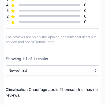
Montérégie (Rouville)
4
0
Montérégie (Vaudreuil-Soulanges)
3
0
United Counties of Prescott and Russell
2
0
1
0
United Counties of Stormont, Dundas and
Glengarry
The reviews are solely the opinion of clients that used our
service and not of RenoQuotes.
Showing
1
-
1
of
1
results
Climatisation Chauffage Joule Thomson Inc.
has no
reviews.