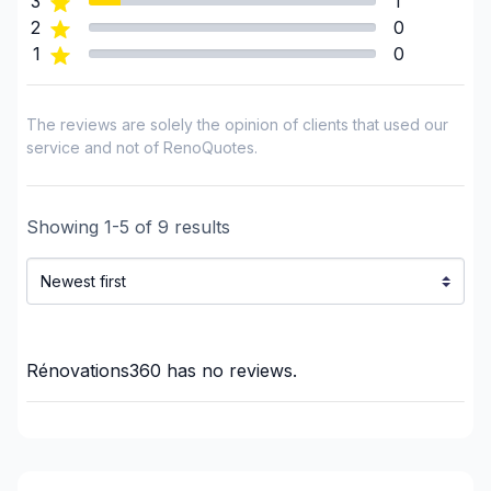
3
1
Renovations - After disaster
2
0
Renovations - Basement (with electricity /
1
0
plumbing)
Renovations - Basement (without electricity /
The reviews are solely the opinion of clients that used our
plumbing)
service and not of RenoQuotes.
Renovations - Bathroom (with electricity /
plumbing)
Renovations - Bathroom (without electricity /
Showing
1
-
5
of
9
results
plumbing)
Renovations - General
Renovations - Kitchen (with electricity / plumbing)
Renovations - Kitchen (without electricity /
plumbing)
Rénovations360
has no reviews.
Rental property Renovation
Roofing - Metal
Roofing and Structure
Sound proofing