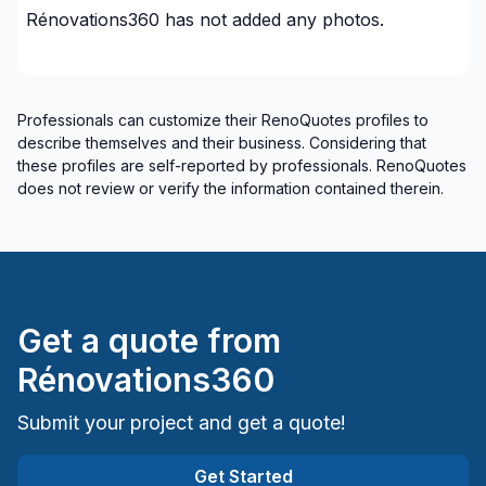
Rénovations360
has not added any photos.
Tiling
Water inlet (with excavation)
Windows/ Doors (or both) - Providing only
Windows/ Doors (or both) - Providing and
Professionals can customize their RenoQuotes profiles to
describe themselves and their business. Considering that
installing
these profiles are self-reported by professionals. RenoQuotes
does not review or verify the information contained therein.
Regions
Montérégie (La Haute-Yamaska)
Montérégie (La Vallée-du-Richelieu)
Montérégie (Le Haut-Richelieu)
Montérégie (Le Haut-Saint-Laurent)
Get a quote from
Montérégie (Les Maskoutains)
Rénovations360
Montérégie (Longueuil)
Montérégie (Marguerite-D'Youville)
Submit your project and get a quote!
Montérégie (Roussillon)
Get Started