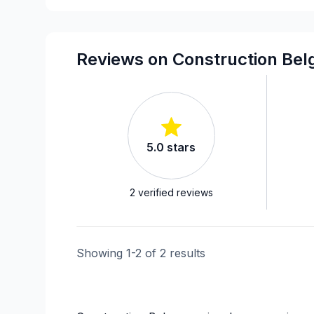
Renovations - Commercial/Office Space
Renovations - Garage
Renovations - General
Reviews on Construction Be
Rental property Renovation
5.0
stars
2
verified reviews
Showing
1
-
2
of
2
results