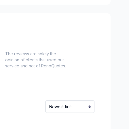
o Verdun)
refonds to Senneville)
The reviews are solely the
opinion of clients that used our
service and not of RenoQuotes.