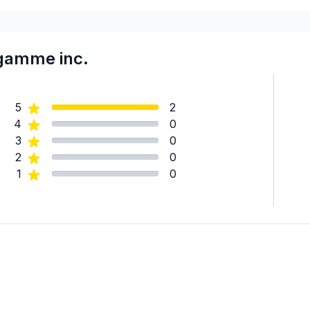
Montreal (South: Lachine t
Montréal (West Island: Pier
lgamme inc.
5
2
4
0
3
0
2
0
1
0