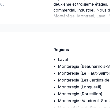
deuxième et troisième étages, 
-05
commercial, industriel. Nous
Montérégie, Montréal, Laval.
accompagne à chaque étape
des conseils sur mesure et un
votre projet à une équipe qui 
Regions
Laval
Montérégie (Beauharnois-S
Montérégie (Le Haut-Saint-
Montérégie (Les Jardins-de-
Montérégie (Longueuil)
Montérégie (Roussillon)
Montérégie (Vaudreuil-Sou
Montreal (Nord: Saint-Laur