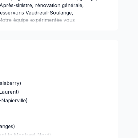
Après-sinistre, rénovation générale,
 desservons Vaudreuil-Soulange,
 Notre équipe expérimentée vous
avec passion et professionnalisme
avec
 service clé en main irréprochable. Confiez
a à cœur votre satisfaction.
alaberry)
Laurent)
Napierville)
langes)
ent to Montreal-Nord)