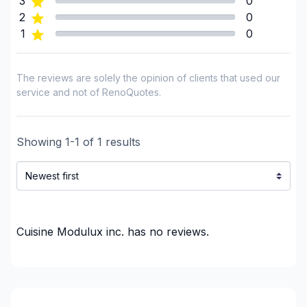
3
0
2
0
selon vos besoins et capacités, les
1
0
autres phases du projet.
The reviews are solely the opinion of clients that used our
service and not of RenoQuotes.
La création d'un plan sur mesure permet
d'économiser du temps en
Showing
1
-
1
of
1
results
soumissionnant auprès d'entrepreneurs
reconnus et qualifiés.
Cela permet d'obtenir le meilleur rapport
Cuisine Modulux inc.
has no reviews.
qualité-prix tout en évitant l'achat de
quantités excédentaires.
Kroki 3D offre un service d'estimations