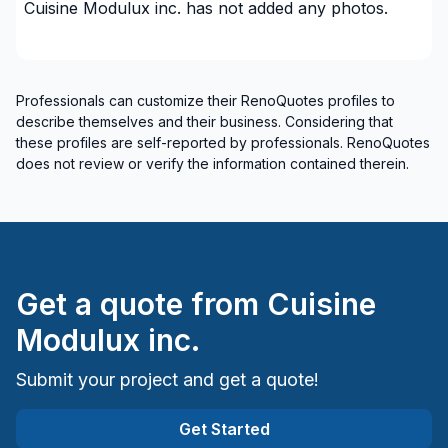
Cuisine Modulux inc.
has not added any photos.
des quantités et/ou des coûts d'ensemble
ou partiel d'un projet.
Professionals can customize their RenoQuotes profiles to
Des projets clé en main sont également
describe themselves and their business. Considering that
offerts.
these profiles are self-reported by professionals. RenoQuotes
does not review or verify the information contained therein.
Il nous fera plaisir de travailler de pair
avec vous pour concrétiser vos rêves.
Get a quote from
Cuisine
Modulux inc.
Maxime Robitaille
Submit your project and get a quote!
Propriétaire
Get Started