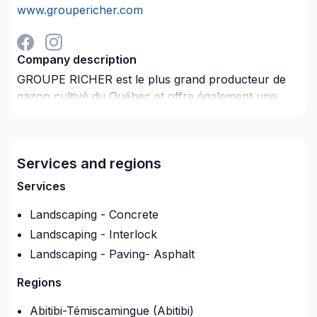
www.groupericher.com
Company description
GROUPE RICHER est le plus grand producteur de
gazon cultivé du Québec et offre également une
vaste gamme de produits d'aménagement paysager,
combiné au meilleur service de l'industrie. Une
entreprise familiale dynamique et passionnée depuis
Services and regions
1962. Succursales : Sainte-Julie, Mercier, Les
Coteaux, Dorval, Terrebonne, Lacolle, Trois-
Services
Rivières et Victoriaville!
Landscaping - Concrete
groupericher.com/contactez-nous/
Landscaping - Interlock
Landscaping - Paving- Asphalt
Regions
Abitibi-Témiscamingue (Abitibi)