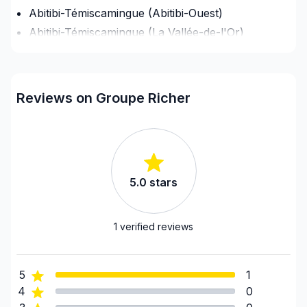
Abitibi-Témiscamingue (Abitibi-Ouest)
Abitibi-Témiscamingue (La Vallée-de-l'Or)
Abitibi-Témiscamingue (Rouyn-Noranda)
Abitibi-Témiscamingue (Témiscamingue)
Bas St-Laurent (Kamouraska)
Reviews on Groupe Richer
Bas St-Laurent (La Matanie)
Bas St-Laurent (La Matapédia)
Bas St-Laurent (La Mitis)
Bas St-Laurent (Les Basques)
5.0
stars
Bas St-Laurent (Rimouski-Neigette)
Bas St-Laurent (Rivière-du-Loup)
Bas St-Laurent (Témiscouata)
1
verified reviews
Capitale-Nationale (Charlevoix)
Capitale-Nationale (Charlevoix-Est)
5
1
Capitale-Nationale (L'Île-d'Orléans)
4
0
Capitale-Nationale (La Côte-de-Beaupré)