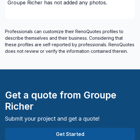
Groupe Richer
has not added any photos.
Chaudiere-Appalaches (Montmagny)
Chaudiere-Appalaches (Robert-Cliche)
Cote Nord (Caniapiscau)
Professionals can customize their RenoQuotes profiles to
Cote Nord (La Haute-Côte-Nord)
describe themselves and their business. Considering that
Cote Nord (Le Golfe-du-Saint-Laurent)
these profiles are self-reported by professionals. RenoQuotes
Cote Nord (Manicouagan)
does not review or verify the information contained therein.
Cote Nord (Minganie)
Cote Nord (Sept-Rivières)
Estrie (Coaticook)
Estrie (Le Granit)
Get a quote from
Groupe
Estrie (Le Haut-Saint-Francois)
Estrie (Le Val-Saint-Francois)
Richer
Estrie (Les Sources)
Submit your project and get a quote!
Estrie (Memphremagog)
Estrie (Sherbrooke)
Get Started
Gaspésie–Îles-de-la-Madeleine (Avignon)