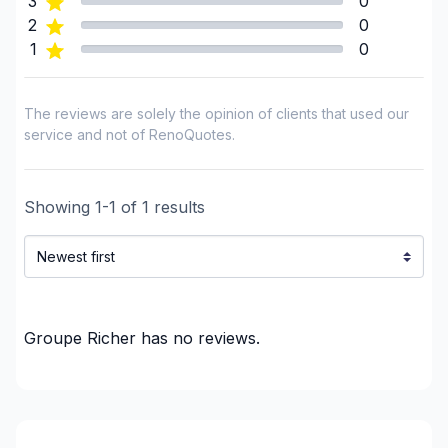
3
0
Capitale-Nationale (La Jacques-Cartier)
2
0
Capitale-Nationale (Portneuf)
1
0
Capitale-Nationale (Québec)
Centre du Quebec (Arthabaska)
The reviews are solely the opinion of clients that used our
Centre du Quebec (Becancour)
service and not of RenoQuotes.
Centre du Quebec (Drummond)
Centre du Quebec (L'Erable)
Showing
1
-
1
of
1
results
Centre du Quebec (Nicolet-Yamaska)
Chaudiere-Appalaches (Beauce-Sartigan)
Chaudiere-Appalaches (Bellechasse)
Chaudiere-Appalaches (L'Islet)
Chaudiere-Appalaches (La Nouvelle-Beauce)
Groupe Richer
has no reviews.
Chaudiere-Appalaches (Les Appalaches)
Chaudiere-Appalaches (Les Etchemins)
Chaudière-Appalaches (Levis)
Chaudiere-Appalaches (Lotbiniere)