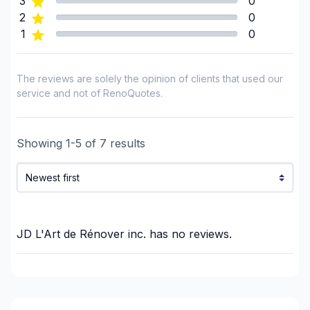
3
0
2
0
Regions
1
0
Lanaudiere (D'Autray)
Lanaudière (Joliette)
The reviews are solely the opinion of clients that used our
Lanaudière (L'Assomption)
service and not of RenoQuotes.
Lanaudiere (Les Moulins)
Lanaudiere (Matawinie)
Showing
Lanaudière (Montcalm)
1
-
5
of
7
results
Laurentides (Antoine-Labelle)
Laurentides (Argenteuil)
Laurentides (Deux-Montagnes)
Laurentides (La Riviere-du-Nord)
JD L'Art de Rénover inc.
has no reviews.
Laurentides (Les Laurentides)
Laurentides (Les Pays-d'en-Haut)
Laurentides (Mirabel)
Laurentides (Therese-De Blainville)