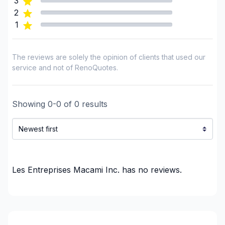
3
Lanaudière (Montcalm)
2
Laurentides (Antoine-Labelle)
1
Laurentides (Argenteuil)
Laurentides (Deux-Montagnes)
The reviews are solely the opinion of clients that used our
Laurentides (La Riviere-du-Nord)
service and not of RenoQuotes.
Laurentides (Les Laurentides)
Laurentides (Les Pays-d'en-Haut)
Showing
Laurentides (Mirabel)
0
-
0
of
0
results
Laurentides (Therese-De Blainville)
Laval
Outaouais (La Vallee-de-la-Gatineau)
Les Entreprises Macami Inc.
has no reviews.