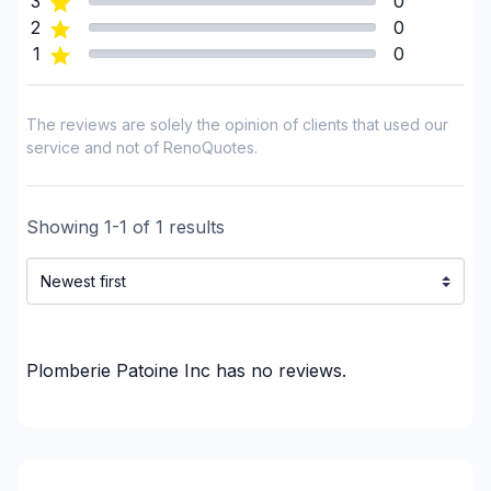
3
0
Chaudiere-Appalaches (Montmagny)
2
0
Chaudiere-Appalaches (Robert-Cliche)
1
0
Mauricie (Shawinigan)
Mauricie (Trois-Rivieres)
The reviews are solely the opinion of clients that used our
service and not of RenoQuotes.
Showing
1
-
1
of
1
results
Plomberie Patoine Inc
has no reviews.