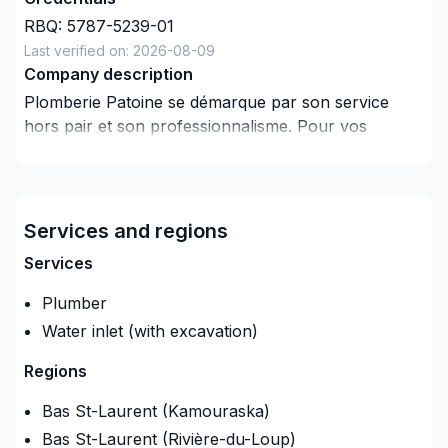
RBQ:
5787-5239-01
Last verified on:
2026-08-09
Company description
Plomberie Patoine se démarque par son service
hors pair et son professionnalisme. Pour vos
travaux de rénovation dans le résidentiel ou le
commercial nous saurons satisfaire vos exigences.
-Réparation ou installation d'appareils sanitaires.
Services and regions
-Pose ecran de verre ainsi que porte de douche
Services
-Réfection de tuyauterie, de drainage et
Plumber
d'alimentation.
Water inlet (with excavation)
-Réparation ou installation de clapet anti-retour,
Regions
drain de plancher, réseau d'évacuation, fosse de
retenue, pompe pluviale et sanitaire.
Bas St-Laurent (Kamouraska)
Bas St-Laurent (Rivière-du-Loup)
-Réparation ou installation de pompe à jet,