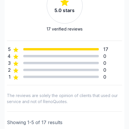
Laurentides (Antoine-Labelle)
5.0
stars
Laurentides (Argenteuil)
Laurentides (Deux-Montagnes)
Laurentides (Deux-Montagnes)
17
verified reviews
Laurentides (La Riviere-du-Nord)
Laurentides (La Riviere-du-Nord)
5
17
Laurentides (Les Pays-d'en-Haut)
4
0
Laurentides (Mirabel)
3
0
Laurentides (Therese-De Blainville)
2
0
Laurentides (Therese-De Blainville)
1
0
Laval
Mont-Laurier, Riviere-Rouge and surrounding
The reviews are solely the opinion of clients that used our
area
service and not of RenoQuotes.
Montreal (Center: Saint-Leonard to Notre Dame
de Grace)
Showing
Montreal (East: Anjou to bridge)
1
-
5
of
17
results