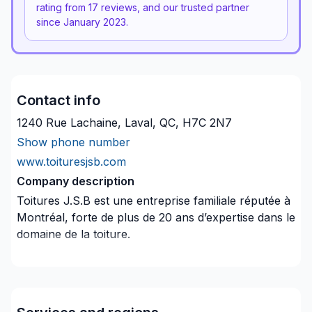
rating from
17
reviews, and our trusted partner
since
January 2023
.
Contact info
1240 Rue Lachaine, Laval, QC, H7C 2N7
Show phone number
www.toituresjsb.com
Company description
Toitures J.S.B est une entreprise familiale réputée à
Montréal, forte de plus de 20 ans d’expertise dans le
domaine de la toiture.
Nous desservons fièrement les régions de Montréal,
Laval et la Rive-Nord, en offrant des services
spécialisés en toitures de membrane élastomère.