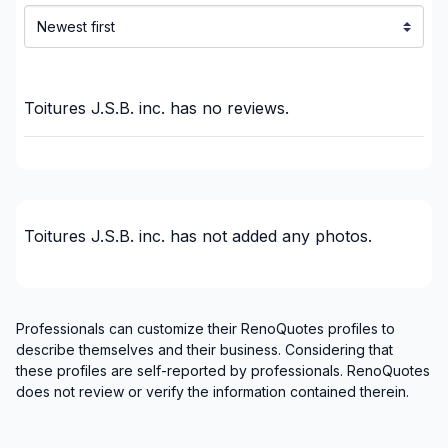
Montreal (Nord: Saint-Laurent to Montreal-Nord)
Montreal (South: Lachine to Verdun)
Montréal (West Island: Pierrefonds to Senneville)
St-Sauveur, Mont Tremblant, Ste-Adele and
Toitures J.S.B. inc.
has no reviews.
surrounding area
Toitures J.S.B. inc.
has not added any photos.
Professionals can customize their RenoQuotes profiles to
describe themselves and their business. Considering that
these profiles are self-reported by professionals. RenoQuotes
does not review or verify the information contained therein.