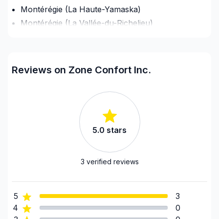
lors d'événements et de célébrations
Montérégie (La Haute-Yamaska)
communautaires. Nous sommes une entreprise
Montérégie (La Vallée-du-Richelieu)
familiale et nos racines sont profondes sur la rive-
Montérégie (Le Haut-Richelieu)
sud.
Montérégie (Le Haut-Saint-Laurent)
Montérégie (Les Jardins-de-Napierville)
Reviews on Zone Confort Inc.
Montérégie (Les Maskoutains)
Montérégie (Longueuil)
Montérégie (Marguerite-D'Youville)
Montérégie (Pierre-De Saurel)
5.0
stars
Montérégie (Roussillon)
Montérégie (Rouville)
Montérégie (Vaudreuil-Soulanges)
3
verified reviews
5
3
4
0