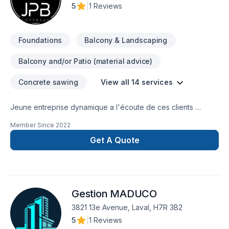
Rénovation générale, Revêtement extérieur, Salle de bain,
5
|
1 Reviews
Soudeur, Sous-sol, Tirage de joint, Toiture. Nous croyons en
l'importance d'une approche personnalisée, adaptée à
chaque client, pour garantir des résultats
Foundations
Balcony & Landscaping
Balcony and/or Patio (material advice)
Concrete sawing
View all 14 services
Jeune entreprise dynamique a l'écoute de ces clients
spécialisés dans les coffrages de tous genre
Member Since
2022
(escalier/mur/muret/dalle/agrandissement/trottoir/balcon etc)
Get A Quote
Gestion MADUCO
3821 13e Avenue, Laval, H7R 3B2
5
|
1 Reviews