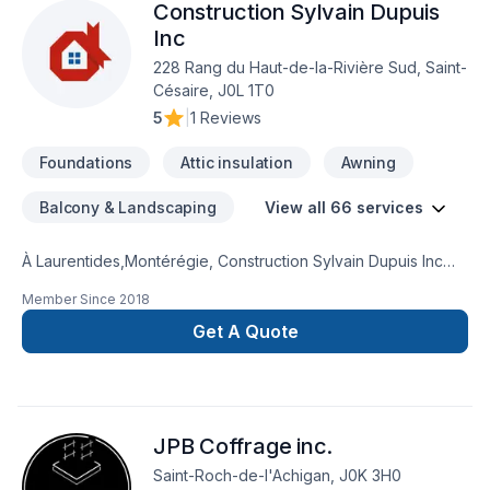
Construction Sylvain Dupuis
Inc
228 Rang du Haut-de-la-Rivière Sud, Saint-
Césaire, J0L 1T0
5
|
1 Reviews
Foundations
Attic insulation
Awning
Balcony & Landscaping
View all 66 services
À Laurentides,Montérégie, Construction Sylvain Dupuis Inc
transforme vos idées en réalisations durables grâce à une
Member Since
2018
approche unique dans le domaine de Adaptation dom.,
Agrandissement, Après-sinistre, Balcon, Balcon de bois,
Get A Quote
Carrelage, Charpentier, Coffrage, Commercial, Cuisine,
Décontamination, Démolition, Drain français, Escalier et
rampe, Excavation, Fondation, Fondations, Foyer et poêle,
Garage, Gypse, Insonorisation, Isolation, Isolation entre-toît,
JPB Coffrage inc.
Isolation mur, Isolation sous-sol, Levage de maison, Margelle,
Patio, Peinture, Plancher, Portes et fenêtres, Puit de lumière,
Saint-Roch-de-l'Achigan, J0K 3H0