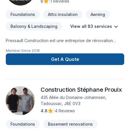
5
|
1 Reviews
Foundations
Attic insulation
Awning
Balcony & Landscaping
View all 83 services
Pressault Construction est une entreprise de rénovation
fiable et appliquée dans tous les travaux qu'elle entreprend!
Member Since
2018
Si vous voulez un service de qualité, nous sommes là pour
vous!
Get A Quote
Construction Stéphane Proulx
435 Allée du Domaine-Johannsen,
Tadoussac, J8E 0V3
4.8
|
4 Reviews
Foundations
Basement renovations