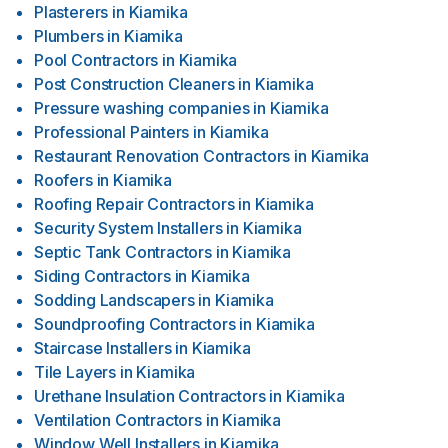
Plasterers
in
Kiamika
Plumbers
in
Kiamika
Pool Contractors
in
Kiamika
Post Construction Cleaners
in
Kiamika
Pressure washing companies
in
Kiamika
Professional Painters
in
Kiamika
Restaurant Renovation Contractors
in
Kiamika
Roofers
in
Kiamika
Roofing Repair Contractors
in
Kiamika
Security System Installers
in
Kiamika
Septic Tank Contractors
in
Kiamika
Siding Contractors
in
Kiamika
Sodding Landscapers
in
Kiamika
Soundproofing Contractors
in
Kiamika
Staircase Installers
in
Kiamika
Tile Layers
in
Kiamika
Urethane Insulation Contractors
in
Kiamika
Ventilation Contractors
in
Kiamika
Window Well Installers
in
Kiamika