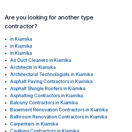
Are you looking for another type
contractor?
in
Kiamika
in
Kiamika
in
Kiamika
Air Duct Cleaners
in
Kiamika
Architects
in
Kiamika
Architectural Technologists
in
Kiamika
Asphalt Paving Contractors
in
Kiamika
Asphalt Shingle Roofers
in
Kiamika
Asphalting Contractors
in
Kiamika
Balcony Contractors
in
Kiamika
Basement Renovation Contractors
in
Kiamika
Bathroom Renovation Contractors
in
Kiamika
Carpenters
in
Kiamika
Caulking Contractors
in
Kiamika