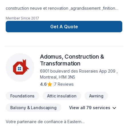
construction neuve et renovation ,agrandissement ,finition
interieur et finition exterieur
Member Since
2017
Get A Quote
Adomus, Construction &
Transformation
6901 boulevard des Roseraies App 209 ,
Montreal, H1M 3N5
4.6
|
7 Reviews
Foundations
Attic insulation
Awning
Balcony & Landscaping
View all 79 services
Votre partenaire de confiance à Eastern
Ontario,Laurentides,Laval,Montérégie,Montréal : Adomus,