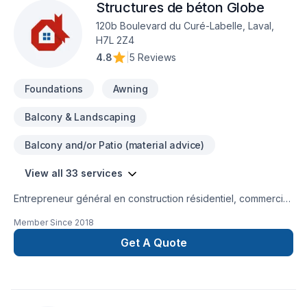
Structures de béton Globe
une équipe qui a à cœur votre satisfaction. Notre
réussite de chaque projet, peu importe son
engagement est simple : offrir un service d'exception, centré
envergure.ContactPrêt à commencer votre projet? Contactez
120b Boulevard du Curé-Labelle, Laval,
sur vos besoins et vos aspirations.
Denis ou Jeff dès aujourd'hui pour discuter de vos
H7L 2Z4
besoins.Téléphone : 438-394-2293 Courriel :
4.8
|
5 Reviews
onstrustionmultiformeinc@gmail.comTransformons vos idées
en réalité!
Foundations
Awning
Balcony & Landscaping
Balcony and/or Patio (material advice)
View all 33 services
Entrepreneur général en construction résidentiel, commercial,
industriel/institutionnel et génie
Member Since
2018
civil.RénovationsCoffrageImperméabilisation ...
Get A Quote