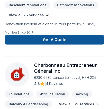
Basement renovations
Bathroom renovations
View all 26 services
Rénovation intérieur et extérieur, murs porteurs, cuisine,
salle de bain, sous-sol et agrandissement, excavation, drain
Member Since
2017
Français, toiture, revêtement, service de Designer et projet
clé en main disponible.Site web:
Get A Quote
constructionstephaneproulx.ca
Charbonneau Entrepreneur
Général Inc
6230 6230 sanscartier, Laval, H7H 2X5
4.8
|
4 Reviews
Foundations
Attic insulation
Awning
Balcony & Landscaping
View all 89 services