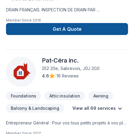
DRAIN FRANÇAIS. INSPECTION DE DRAIN PAR
CAMÉRA,RÉPARATION DE FISSURE,IMPERMÉABILISATION DE
Member Since
2016
FONDATION,MEMBRANE ÉLASTOMÈRE,MEMBRANE
DELTA,MARGELLE,CHEMINÉE DE NETTOYAGE,DRAIN
Get A Quote
SANITAIRE,LIGNE A EAU NOUVEAU SERVICE EN 2023 ;
INSTALLATION SEPTIQUE ;BIONEST ÉCOFLO ENVIRO-
SEPTIQUE NOUVEAU SERVICE EN 2024 ; NETTOYAGE DE
DRAIN FRANCAIS EXCAVATION POUR NOUVELLE
Pat-Céra inc.
CONSTRUCTION ,FOSSÉ,DÉMOLITION PISCINE CREUSER ET
MAISON,.TERRASSEMENT ,PAVÉ UNI,
252 20e, Sabrevois, J0J 2G0
4.6
|
16 Reviews
Foundations
Attic insulation
Awning
Balcony & Landscaping
View all 69 services
Entrepreneur Général : Pour vos tous petits projets à vos plus
gros projets nous nous serons en mesure de s’adaptez afin
Member Since
2017