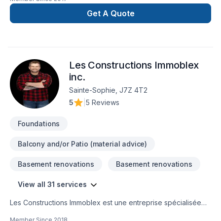
de réalisez vos travaux tout en restant à votre
écoute. Service personnalisé !
Get A Quote
Les Constructions Immoblex
inc.
Sainte-Sophie, J7Z 4T2
5
|
5 Reviews
Foundations
Balcony and/or Patio (material advice)
Basement renovations
Basement renovations
View all 31 services
Les Constructions Immoblex est une entreprise spécialisée
dans le domaine de la construction, offrant une gamme
Member Since
2018