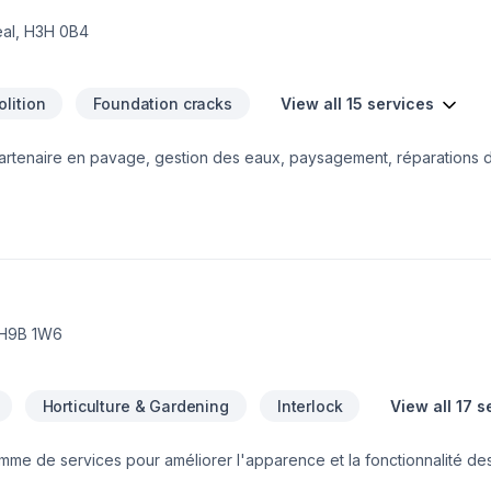
eal, H3H 0B4
lition
Foundation cracks
View all 15 services
rtenaire en pavage, gestion des eaux, paysagement, réparations d
e haute qualité à la gestion efficace des eaux pluviales, en passant 
onnelle. Forts de nombreuses années d'expérience dans l'industrie, 
es, durables et adaptés à vos besoins spécifiques.
 H9B 1W6
Horticulture & Gardening
Interlock
View all 17 s
me de services pour améliorer l'apparence et la fonctionnalité d
s l'encadrement de nos clients pour les aider à atteindre leurs obj