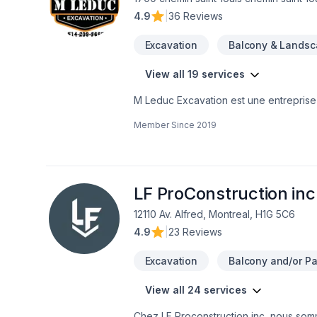
4.9
|
36 Reviews
Excavation
Balcony & Landsc
View all 19 services
M Leduc Excavation est une entreprise 
reliés à l'excavation, tel que dalle de
Member Since
2019
spécialisons dans la pose de drains fra
sur votre solage. Notre priorité est la
soumission!Merci de votre confiance!
LF ProConstruction inc
12110 Av. Alfred, Montreal, H1G 5C6
4.9
|
23 Reviews
Excavation
Balcony and/or Pat
View all 24 services
Chez LF Proconstruction inc, nous somm