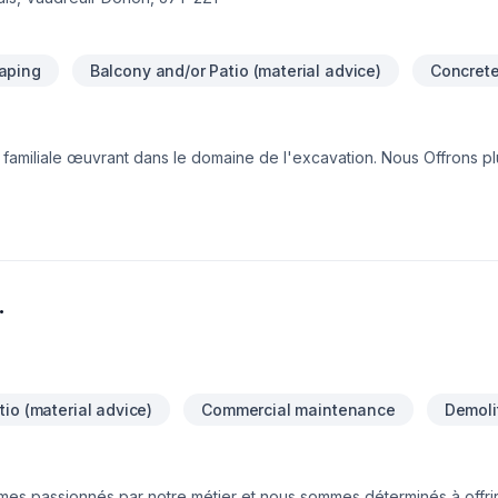
aping
Balcony and/or Patio (material advice)
Concret
familiale œuvrant dans le domaine de l'excavation. Nous Offrons pl
 béton, drainage de terrain, pose de margelles et excavation de tou
nçais ainsi que dans l'imperméabilisation de vos fondations avec ré
 satisfaction de notre clientèle! Contactez nous pour toutes questio
License RBQ et assurance complète
.
io (material advice)
Commercial maintenance
Demoli
es passionnés par notre métier et nous sommes déterminés à offrir 