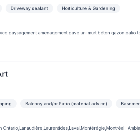
Driveway sealant
Horticulture & Gardening
ervice paysagement amenagement pave uni murt béton gazon patio 
tre service
rt
aping
Balcony and/or Patio (material advice)
Basemen
rn Ontario,Lanaudière,Laurentides,Laval,Montérégie,Montréal : Ambi
on, Calfeutrage, Carrelage, Crépis, Cuisine, Démolition, Drain françai