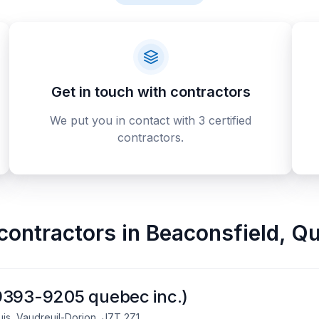
Get in touch with contractors
We put you in contact with 3 certified
contractors.
contractors
in
Beaconsfield
,
Qu
9393-9205 quebec inc.)
uis, Vaudreuil-Dorion, J7T 2Z1