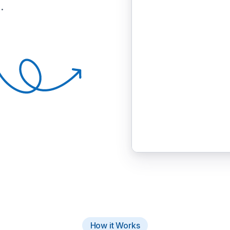
.
How it Works