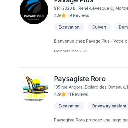
914-2020 Bl. René-Lévesque O, Montr
4.9
|
19 Reviews
Excavation
Culvert
Demo
Bienvenue chez Pavage Plus - Votre pa
fondation et démolition. Chez Pavage Plus, nous sommes fiers d'offrir des solutions complètes pour vos besoins en
Member Since
2021
construction lourde, allant du pavage d
des fissures et la démolition professi
engageons à fournir des services fiabl
Paysagiste Roro
105 rue Angora, Dollard des Ormeaux,
4.9
|
11 Reviews
Excavation
Driveway sealant
Paysagiste Roro propose une large gam
extérieurs. Nous sommes spécialisés dan