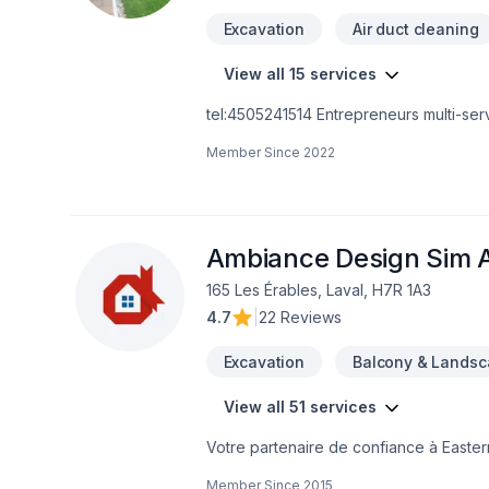
Excavation
Air duct cleaning
View all 15 services
tel:4505241514 Entrepreneurs multi-s
entretien nettoyage Nous sommes à vo
Member Since
2022
Ambiance Design Sim A
165 Les Érables, Laval, H7R 1A3
4.7
|
22 Reviews
Excavation
Balcony & Landsc
View all 51 services
Votre partenaire de confiance à Easte
Art, spécialiste de Arbres et haies, Bét
Member Since
2015