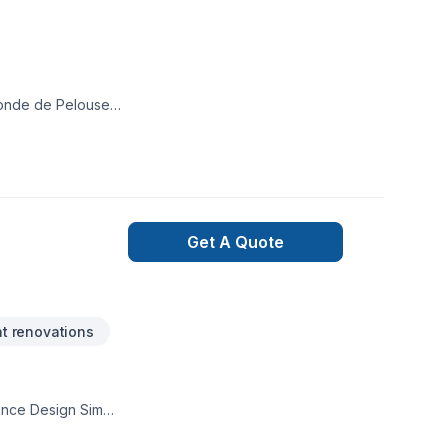
tonde de Pelouse
Get A Quote
t renovations
ance Design Sim
s, Excavation,