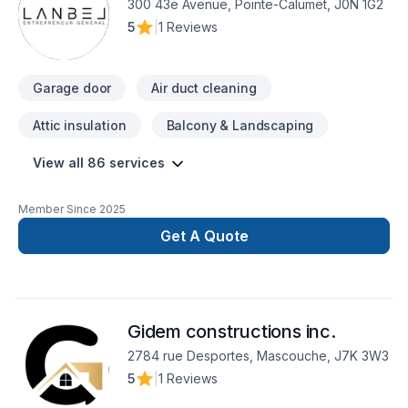
300 43e Avenue, Pointe-Calumet, J0N 1G2
5
|
1 Reviews
Garage door
Air duct cleaning
Attic insulation
Balcony & Landscaping
View all 86 services
Member Since
2025
Get A Quote
Gidem constructions inc.
2784 rue Desportes, Mascouche, J7K 3W3
5
|
1 Reviews