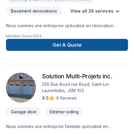
Basement renovations
View all 28 services
Nous sommes une entreprise spécialisé en rénovation
intérieur résidentiel et en conception de cuisine et mobilier
Member Since
2024
sur mesure. Nous pouvons vous aider avec le design et le
choix des matériaux.
Get A Quote
Solution Multi-Projets inc.
326 Rue Boyd rue Boyd, Saint-Lin-
Laurentides, J5M 1G3
4.5
|
6 Reviews
Garage door
Exterior siding
Nous sommes une entreprise familiale spécialisé en
Installation, Vente et Réparationde porte de garage, ouvre