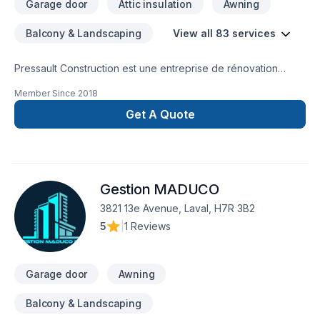
Garage door
Attic insulation
Awning
Balcony & Landscaping
View all 83 services
Pressault Construction est une entreprise de rénovation
fiable et appliquée dans tous les travaux qu'elle entreprend!
Member Since
2018
Si vous voulez un service de qualité, nous sommes là pour
vous!
Get A Quote
Gestion MADUCO
3821 13e Avenue, Laval, H7R 3B2
5
|
1 Reviews
Garage door
Awning
Balcony & Landscaping