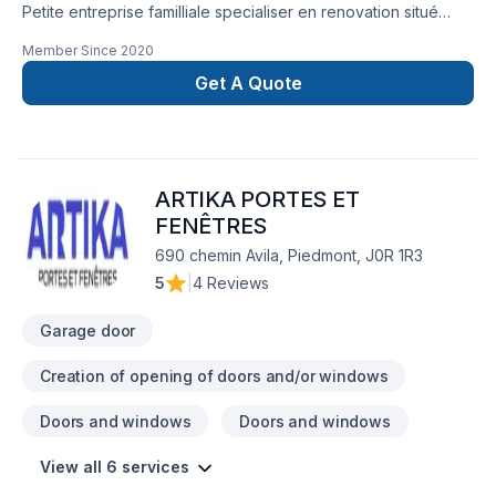
Petite entreprise familliale specialiser en renovation situé
dans la municipalité de Lac-Saguay.
Member Since
2020
Get A Quote
ARTIKA PORTES ET
FENÊTRES
690 chemin Avila, Piedmont, J0R 1R3
5
|
4 Reviews
Garage door
Creation of opening of doors and/or windows
Doors and windows
Doors and windows
View all 6 services