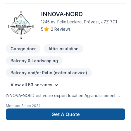
INNOVA-NORD
1245 av. Felix Leclerc, Prévost, J7Z 7C1
5
|
2 Reviews
Garage door
Attic insulation
Balcony & Landscaping
Balcony and/or Patio (material advice)
View all 53 services
INNOVA-NORD est votre expert local en Agrandissement,
Après-sinistre, Armoires, Balcon de bois, Calfeutrage,
Member Since
2024
Charpentier, Commercial, Cuisine, Démolition, Électricité,
Escalier et rampe, Fondations, Garage, Gouttières, Gypse,
Get A Quote
Insonorisation, Isolation entre-toît, Isolation mur, Isolation
sous-sol, Meubles, Patio, Plancher, Porte de garage, Portes