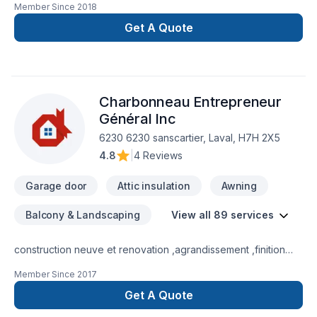
Member Since
2018
porte électrique et recouvrement d'aluminium.Avec plus de 15
ans d'expérience dans le domaine, nous seront répondre a
Get A Quote
vos besoins.
Charbonneau Entrepreneur
Général Inc
6230 6230 sanscartier, Laval, H7H 2X5
4.8
|
4 Reviews
Garage door
Attic insulation
Awning
Balcony & Landscaping
View all 89 services
construction neuve et renovation ,agrandissement ,finition
interieur et finition exterieur
Member Since
2017
Get A Quote