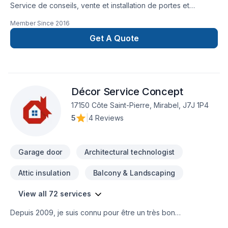
Service de conseils, vente et installation de portes et
fenêtres. Venez essayer nos produits en succursale au 690
Member Since
2016
chemin Avila à Piedmont avec une impressionnante salle de
montre. Service courtois et honnête.
Get A Quote
Décor Service Concept
17150 Côte Saint-Pierre, Mirabel, J7J 1P4
5
|
4 Reviews
Garage door
Architectural technologist
Attic insulation
Balcony & Landscaping
View all 72 services
Depuis 2009, je suis connu pour être un très bon
Entrepreneur général de Montréal et des Laurentides avec