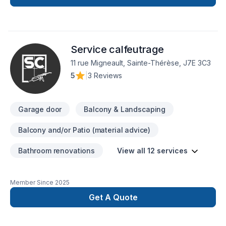
Meubles, Peinture, Plancher, Porte de garage, Portes et
fenêtres, Salle de bain, Sous-sol, Tapis, Teinture de
plancher, Tirage de joint pour embellir vos espaces à Eastern
Ontario,Estrie,Laurentides,Laval,Montérégie,Montréal. Grâce
Service calfeutrage
à notre approche centrée sur le client, nous proposons des
solutions adaptées à vos besoins spécifiques et à votre
11 rue Migneault, Sainte-Thérèse, J7E 3C3
budget. Demandez votre soumission personnalisée et
5
|
3 Reviews
démarrez votre projet en toute confiance.
Garage door
Balcony & Landscaping
Balcony and/or Patio (material advice)
Bathroom renovations
View all 12 services
Member Since
2025
Get A Quote