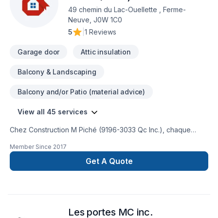
49 chemin du Lac-Ouellette , Ferme-
Neuve, J0W 1C0
5
|
1 Reviews
Garage door
Attic insulation
Balcony & Landscaping
Balcony and/or Patio (material advice)
View all 45 services
Chez Construction M Piché (9196-3033 Qc Inc.), chaque
projet de Balcon, Balcon de bois, Cuisine, Foyer et poêle,
Member Since
2017
Gouttières, Gypse, Insonorisation, Isolation, Isolation entre-
toît, Isolation mur, Isolation sous-sol, Margelle, Patio, Peinture,
Get A Quote
Plancher, Porte de garage, Portes et fenêtres, Puit de
lumière, Revêtement extérieur, Salle de bain, Solarium,
Soudeur, Sous-sol, Tapis, Tirage de joint, Toiture est
l'occasion de démontrer notre engagement envers la qualité
Les portes MC inc.
et la satisfaction client à Eastern Ontario,Outaouais. Nous