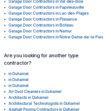
Garage Door Contractors
in
Val-des-Bois
Garage Door Contractors
in
Papineauville
Garage Door Contractors
in
Lac-des-Plages
Garage Door Contractors
in
Plaisance
Garage Door Contractors
in
Boileau
Garage Door Contractors
in
Namur
Garage Door Contractors
in
Notre-Dame-de-la-Paix
Are you looking for another type
contractor?
in
Duhamel
in
Duhamel
in
Duhamel
Air Duct Cleaners
in
Duhamel
Architects
in
Duhamel
Architectural Technologists
in
Duhamel
Asphalt Paving Contractors
in
Duhamel