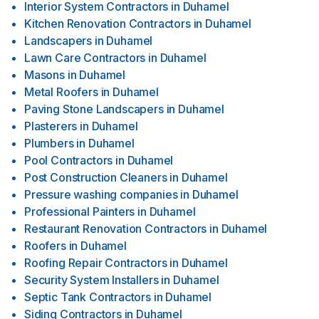
Interior System Contractors
in
Duhamel
Kitchen Renovation Contractors
in
Duhamel
Landscapers
in
Duhamel
Lawn Care Contractors
in
Duhamel
Masons
in
Duhamel
Metal Roofers
in
Duhamel
Paving Stone Landscapers
in
Duhamel
Plasterers
in
Duhamel
Plumbers
in
Duhamel
Pool Contractors
in
Duhamel
Post Construction Cleaners
in
Duhamel
Pressure washing companies
in
Duhamel
Professional Painters
in
Duhamel
Restaurant Renovation Contractors
in
Duhamel
Roofers
in
Duhamel
Roofing Repair Contractors
in
Duhamel
Security System Installers
in
Duhamel
Septic Tank Contractors
in
Duhamel
Siding Contractors
in
Duhamel