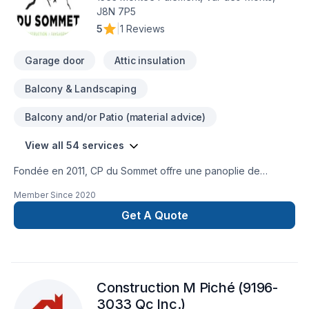
J8N 7P5
5
|
1 Reviews
Garage door
Attic insulation
Balcony & Landscaping
Balcony and/or Patio (material advice)
View all 54 services
Fondée en 2011, CP du Sommet offre une panoplie de
services en agrandissement de maison, en rénovation majeur
Member Since
2020
ainsi qu’en construction de maison neuve. Notre équipe
agis en tant qu’experts-conseils et peut vous aider à réaliser
Get A Quote
l’ensemble de vos projets intérieurs et extérieurs allant de la
soumission à l’exécution.
Construction M Piché (9196-
3033 Qc Inc.)