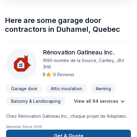
Here are some
garage door
contractors
in
Duhamel
,
Quebec
Rénovation Gatineau Inc.
1690 montée de la Source, Cantley, J8V
3H6
5
|
6 Reviews
Garage door
Attic insulation
Awning
Balcony & Landscaping
View all 94 services
Chez Rénovation Gatineau Inc., chaque projet de Adaptation
dom., Agrandissement, Après-sinistre, Arbres et haies,
Member Since
2016
Armoires, Balcon, Balcon de bois, Béton, Calfeutrage,
Carrelage, Charpentier, Clôture, Coffrage, Crépis, Cuisine,
Get A Quote