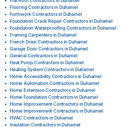
Flat Roof Contractors
in
Duhamel
Flooring Contractors
in
Duhamel
Formwork Contractors
in
Duhamel
Foundation Crack Repair Contractors
in
Duhamel
Foundation Waterproofing Contractors
in
Duhamel
Framing Carpenters
in
Duhamel
French Drain Contractors
in
Duhamel
Garage Door Contractors
in
Duhamel
General Contractors
in
Duhamel
Heat Pump Contractors
in
Duhamel
Heating System Contractors
in
Duhamel
Home Accessibility Contractors
in
Duhamel
Home Automation Contractors
in
Duhamel
Home Extension Contractors
in
Duhamel
Home Foundation Contractors
in
Duhamel
Home Improvement Contractors
in
Duhamel
Home Improvement Contractors
in
Duhamel
HVAC Contractors
in
Duhamel
Insulation Contractors
in
Duhamel