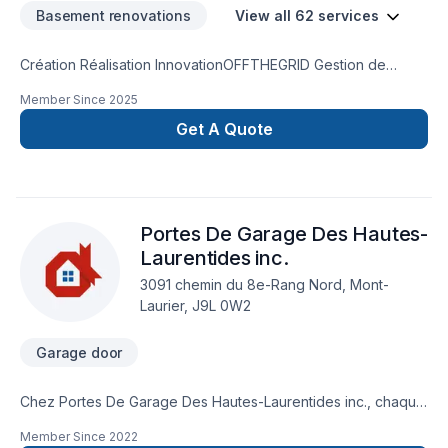
Basement renovations
View all 62 services
Création Réalisation InnovationOFFTHEGRID Gestion de
projet est une entreprise de construction qui place les
Member Since
2025
besoins de chacun, l’environnement et l’unicité de chaque
projet au cœur de ses priorités. Que vous rêviez de
Get A Quote
réaménager un espace existant ou de bâtir un projet sur
mesure, nous vous accompagnons avec expertise, éthique
et passion.
Portes De Garage Des Hautes-
Laurentides inc.
3091 chemin du 8e-Rang Nord, Mont-
Laurier, J9L 0W2
Garage door
Chez Portes De Garage Des Hautes-Laurentides inc., chaque
projet de Porte de garage est l'occasion de démontrer notre
Member Since
2022
engagement envers la qualité et la satisfaction client à