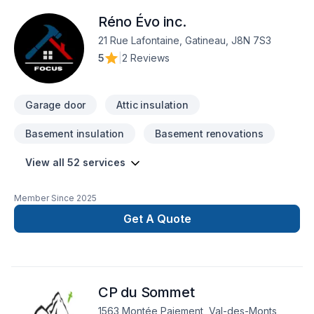
Garage, Gouttières, Gypse, Insonorisation, Isolation, Isolation
Réno Évo inc.
entre-toît, Isolation mur, Isolation sous-sol, Levage de maison,
Maçonnerie, Margelle, Meubles, Patio, Peinture, Plancher,
21 Rue Lafontaine, Gatineau, J8N 7S3
Porte de garage, Portes et fenêtres, Puit de lumière,
5
|
2 Reviews
Rénovation générale, Revêtement extérieur, Salle de bain,
Solarium, Soudeur, Sous-sol, Tapis, Tirage de joint, Toiture.
Nous desservons Eastern Ontario,Outaouais avec
Garage door
Attic insulation
Basement insulation
Basement renovations
View all 52 services
Member Since
2025
Get A Quote
CP du Sommet
1563 Montée Paiement, Val-des-Monts,