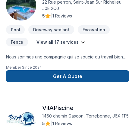
22 Rue perron, Saint-Jean Sur Richelieu,
J0E 2C0
5
|
1 Reviews
Pool
Driveway sealant
Excavation
Fence
View all 17 services
Nous sommes une compagnie qui se soucie du travail bien
fait et à l’écoute de nos clients et à la réalisation de leurs
Member Since
2024
projets et satisfaction est une de nos devise20 ans
d’expérience dans le domaine de l’aménagement paysager
Get A Quote
et design extérieur
VitAPiscine
1460 chemin Gascon, Terrebonne, J6X 1T5
5
|
1 Reviews