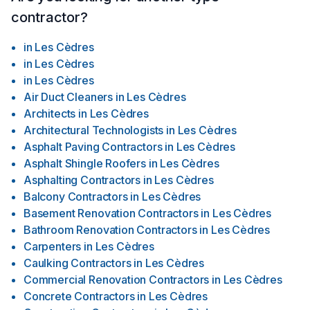
contractor?
in
Les Cèdres
in
Les Cèdres
in
Les Cèdres
Air Duct Cleaners
in
Les Cèdres
Architects
in
Les Cèdres
Architectural Technologists
in
Les Cèdres
Asphalt Paving Contractors
in
Les Cèdres
Asphalt Shingle Roofers
in
Les Cèdres
Asphalting Contractors
in
Les Cèdres
Balcony Contractors
in
Les Cèdres
Basement Renovation Contractors
in
Les Cèdres
Bathroom Renovation Contractors
in
Les Cèdres
Carpenters
in
Les Cèdres
Caulking Contractors
in
Les Cèdres
Commercial Renovation Contractors
in
Les Cèdres
Concrete Contractors
in
Les Cèdres