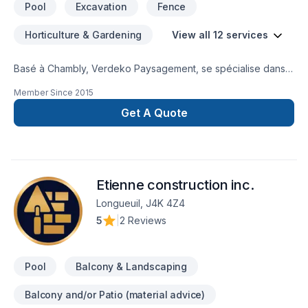
Pool
Excavation
Fence
Horticulture & Gardening
View all 12 services
Basé à Chambly, Verdeko Paysagement, se spécialise dans
la création, construction et transformation d’espace vert
Member Since
2015
extérieur en offrant toute une gamme de services en
aménagement paysager. De la conception jusqu’à la
Get A Quote
réalisation, nous offrons des projets d’aménagement clé en
main. Nos services incluent des allées, accès et murets en
pierre naturelle ou en pavé uni, des piscines et jardins d’eau,
la construction de terrasses et patios, la pose de tourbe ou
Etienne construction inc.
gazonnement, la plantation et services de mini excavation.
Longueuil, J4K 4Z4
5
|
2 Reviews
Pool
Balcony & Landscaping
Balcony and/or Patio (material advice)