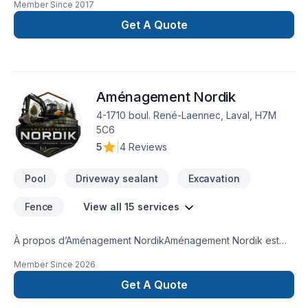
Member Since
2017
intérieur Mur intérieur Manteau de foyer Balcon en bois et
plus...Rénovation
Get A Quote
Aménagement Nordik
4-1710 boul. René-Laennec, Laval, H7M
5C6
5
|
4 Reviews
Pool
Driveway sealant
Excavation
Fence
View all 15 services
À propos d’Aménagement NordikAménagement Nordik est
une entreprise spécialisée en terrassement, aménagement
Member Since
2026
paysager, pavé-uni, excavation et travaux extérieurs
desservant Laval, Montréal, la Rive-Nord et la Rive-Sud.Nous
Get A Quote
réalisons des projets variés :Entrées en pavé-