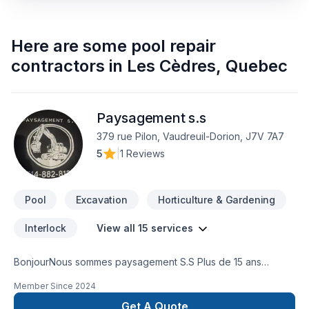
Here are some
pool repair
contractors
in
Les Cèdres
,
Quebec
Paysagement s.s
379 rue Pilon, Vaudreuil-Dorion, J7V 7A7
5
|
1 Reviews
Pool
Excavation
Horticulture & Gardening
Interlock
View all 15 services
BonjourNous sommes paysagement S.S Plus de 15 ans
d'expérience dans plusieurs domainesVoici les services que
Member Since
2024
nous offrons :-Installation de pavé uni,marche ,muret-
réparation de pavé uni et muret- Nivelage de terrain-
Get A Quote