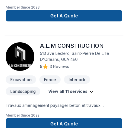
général. Nous sommes disponibles pour vos travaux
Member Since
2023
d'excavation en tout genre :Terrassement;Fosse
septique;Génie civile;etc.
Get A Quote
A.L.M CONSTRUCTION
513 ave Leclerc, Saint-Pierre De L'Ile
D'Orleans, G0A 4E0
5
|
3 Reviews
Excavation
Fence
Interlock
Landscaping
View all 11 services
Travaux aménagement paysager beton et travaux
charpentier et connexe
Member Since
2022
Get A Quote