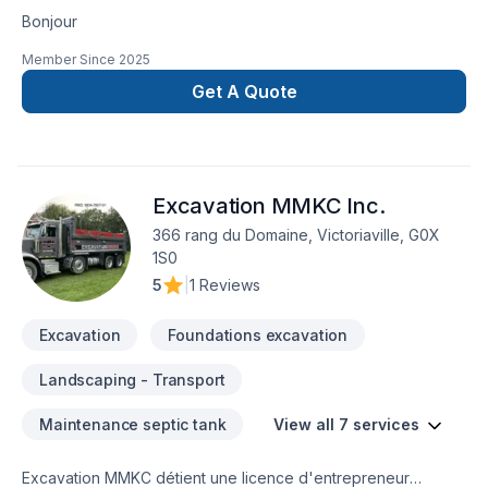
Bonjour
Member Since
2025
Get A Quote
Excavation MMKC Inc.
366 rang du Domaine, Victoriaville, G0X
1S0
5
|
1 Reviews
Excavation
Foundations excavation
Landscaping - Transport
Maintenance septic tank
View all 7 services
Excavation MMKC détient une licence d'entrepreneur