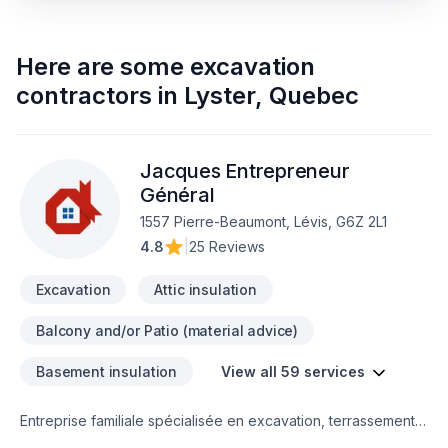
Here are some
excavation
contractors
in
Lyster
,
Quebec
Jacques Entrepreneur
Général
1557 Pierre-Beaumont, Lévis, G6Z 2L1
4.8
|
25 Reviews
Excavation
Attic insulation
Balcony and/or Patio (material advice)
Basement insulation
View all 59 services
Entreprise familiale spécialisée en excavation, terrassement
et travaux de rénovation depuis plus de 20 ans. Nous offrons