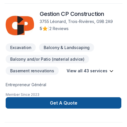
nous vous invitons à consulter notre site web
le Excavachon.com. Notre mission est de mener à terme
Gestion CP Construction
chaque projet avec professionnalisme et nous aspirons à
devenir la référence dans le domaine.
3755 Léonard, Trois-Rivières, G9B 2A9
5
|
2 Reviews
Excavation
Balcony & Landscaping
Balcony and/or Patio (material advice)
Basement renovations
View all 43 services
Entrepreneur Général
Member Since
2023
Get A Quote