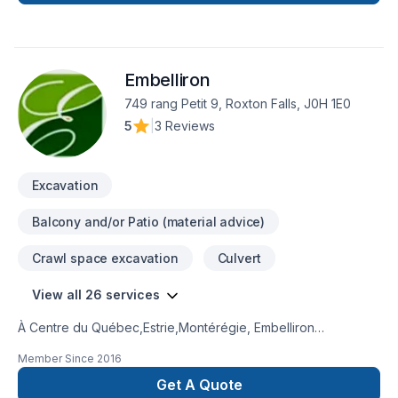
Embelliron
749 rang Petit 9, Roxton Falls, J0H 1E0
5
|
3 Reviews
Excavation
Balcony and/or Patio (material advice)
Crawl space excavation
Culvert
View all 26 services
À Centre du Québec,Estrie,Montérégie, Embelliron
transforme vos idées en réalisations durables grâce à une
Member Since
2016
approche unique dans le domaine de Arbres et haies, Béton,
Clôture, Démolition, Drain français, Excavation, Excavation
Get A Quote