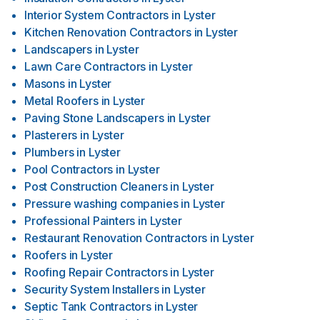
Interior System Contractors
in
Lyster
Kitchen Renovation Contractors
in
Lyster
Landscapers
in
Lyster
Lawn Care Contractors
in
Lyster
Masons
in
Lyster
Metal Roofers
in
Lyster
Paving Stone Landscapers
in
Lyster
Plasterers
in
Lyster
Plumbers
in
Lyster
Pool Contractors
in
Lyster
Post Construction Cleaners
in
Lyster
Pressure washing companies
in
Lyster
Professional Painters
in
Lyster
Restaurant Renovation Contractors
in
Lyster
Roofers
in
Lyster
Roofing Repair Contractors
in
Lyster
Security System Installers
in
Lyster
Septic Tank Contractors
in
Lyster