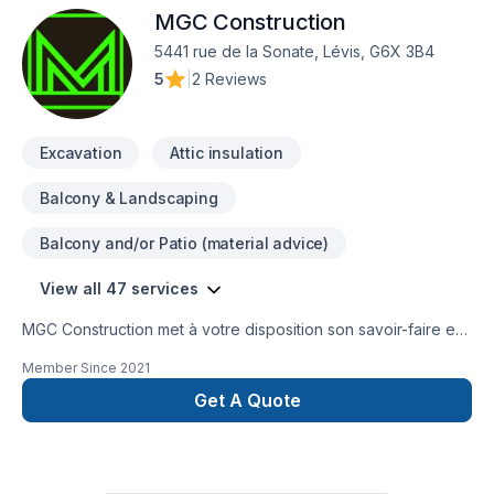
MGC Construction
5441 rue de la Sonate, Lévis, G6X 3B4
5
|
2 Reviews
Excavation
Attic insulation
Balcony & Landscaping
Balcony and/or Patio (material advice)
View all 47 services
MGC Construction met à votre disposition son savoir-faire en
Adaptation dom., Agrandissement, Après-sinistre,
Member Since
2021
Commercial, Cuisine, Démolition, Drain français, Excavation,
Excavation intérieur, Fissures, Fondations, Garage, Gouttières,
Get A Quote
Gypse, Insonorisation, Irrigation, Isolation, Isolation entre-toît,
Isolation mur, Isolation sous-sol, Plancher, Portes et fenêtres,
Rénovation générale, Revêtement extérieur, Salle de bain,
Sous-sol, Tirage de joint pour embellir vos espaces à