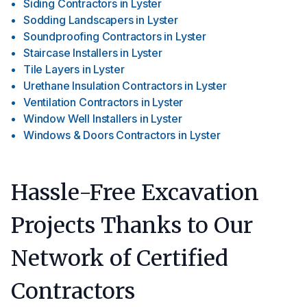
Siding Contractors
in
Lyster
Sodding Landscapers
in
Lyster
Soundproofing Contractors
in
Lyster
Staircase Installers
in
Lyster
Tile Layers
in
Lyster
Urethane Insulation Contractors
in
Lyster
Ventilation Contractors
in
Lyster
Window Well Installers
in
Lyster
Windows & Doors Contractors
in
Lyster
Hassle-Free Excavation
Projects Thanks to Our
Network of Certified
Contractors