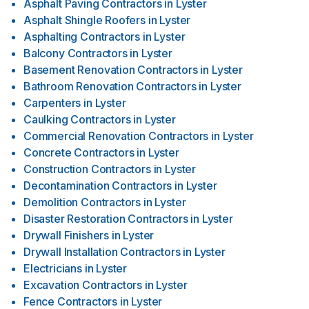
Asphalt Paving Contractors
in
Lyster
Asphalt Shingle Roofers
in
Lyster
Asphalting Contractors
in
Lyster
Balcony Contractors
in
Lyster
Basement Renovation Contractors
in
Lyster
Bathroom Renovation Contractors
in
Lyster
Carpenters
in
Lyster
Caulking Contractors
in
Lyster
Commercial Renovation Contractors
in
Lyster
Concrete Contractors
in
Lyster
Construction Contractors
in
Lyster
Decontamination Contractors
in
Lyster
Demolition Contractors
in
Lyster
Disaster Restoration Contractors
in
Lyster
Drywall Finishers
in
Lyster
Drywall Installation Contractors
in
Lyster
Electricians
in
Lyster
Excavation Contractors
in
Lyster
Fence Contractors
in
Lyster