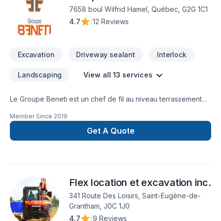
7658 boul Wilfrid Hamel, Québec, G2G 1C1
4.7
|
12 Reviews
Excavation
Driveway sealant
Interlock
Landscaping
View all 13 services
Le Groupe Beneti est un chef de fil au niveau terrassement
dans la Capitale-Nationale. Grâce à notre approche clé en
Member Since
2019
main qui place le client au centre des opérations, nous avons
assuré la satisfaction de centaines de clients avec un
Get A Quote
professionnalisme et un respect sans égal. Que ce soit pour
le pavage, l’excavation et/ou le terrassement notre équipe
dynamique et expérimentée garantit une qualité hors-pair
des projets pour répondre aux besoins réels de nos clients.
Flex location et excavation inc.
Contactez-nous dès maintenant pour une soumission
GRATUITE 418 909-5999
341 Route Des Loisirs, Saint-Eugène-de-
Grantham, J0C 1J0
4.7
|
9 Reviews