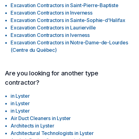
Excavation Contractors
in
Saint-Pierre-Baptiste
Excavation Contractors
in
Inverness
Excavation Contractors
in
Sainte-Sophie-d'Halifax
Excavation Contractors
in
Laurierville
Excavation Contractors
in
Iverness
Excavation Contractors
in
Notre-Dame-de-Lourdes
(Centre du Québec)
Are you looking for another type
contractor?
in
Lyster
in
Lyster
in
Lyster
Air Duct Cleaners
in
Lyster
Architects
in
Lyster
Architectural Technologists
in
Lyster