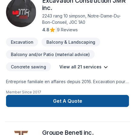
Excavation Construction JMR
dès maintenant. Notre engagement est simple : offrir un
service d'exception, centré sur vos besoins et vos
inc.
aspirations.
2243 rang 10 simpson, Notre-Dame-Du-
Bon-Conseil, J0C 1A0
4.8
|
9 Reviews
Excavation
Balcony & Landscaping
Balcony and/or Patio (material advice)
Concrete sawing
View all 21 services
Entreprise familiale en affaires depuis 2016. Excavation pour
travaux de drain français, système d'assainissement des
Member Since
2017
eaux et autres. Transport de sable & gravier Travaux de
béton, fondation Nudura, dalle, etc..
Get A Quote
Groupe Beneti inc.