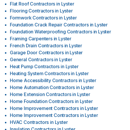
Flat Roof Contractors
in
Lyster
Flooring Contractors
in
Lyster
Formwork Contractors
in
Lyster
Foundation Crack Repair Contractors
in
Lyster
Foundation Waterproofing Contractors
in
Lyster
Framing Carpenters
in
Lyster
French Drain Contractors
in
Lyster
Garage Door Contractors
in
Lyster
General Contractors
in
Lyster
Heat Pump Contractors
in
Lyster
Heating System Contractors
in
Lyster
Home Accessibility Contractors
in
Lyster
Home Automation Contractors
in
Lyster
Home Extension Contractors
in
Lyster
Home Foundation Contractors
in
Lyster
Home Improvement Contractors
in
Lyster
Home Improvement Contractors
in
Lyster
HVAC Contractors
in
Lyster
Insulation Contractors
in
Lyster