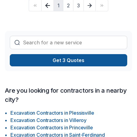
1
2
3
Capitale-Nationale,Centre du Québec,Chaudière-Appalaches.
Nous privilégions la transparence, l'écoute et l'efficacité
pour bâtir des relations de confiance avec nos clients. Nous
sommes impatients de collaborer avec vous pour concrétiser
votre projet.
Get 3 Quotes
Are you looking for contractors in a nearby
city?
Excavation Contractors
in
Plessisville
Excavation Contractors
in
Villeroy
Excavation Contractors
in
Princeville
Excavation Contractors
in
Saint-Ferdinand