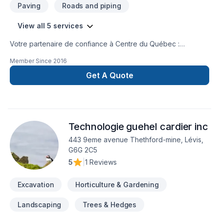
Paving
Roads and piping
View all 5 services
Votre partenaire de confiance à Centre du Québec :
Excavation Tourville Inc., spécialiste de Excavation,
Member Since
2016
Excavation intérieur, Pavage, Travaux routiers, prêt à
concrétiser vos projets les plus ambitieux. Notre équipe
Get A Quote
expérimentée vous accompagne à chaque étape, avec des
conseils sur mesure et un service clé en main irréprochable.
Transformons ensemble vos idées en réalité. Contactez-nous
dès maintenant. Notre engagement est simple : offrir un
Technologie guehel cardier inc
service d'exception, centré sur vos besoins et vos
aspirations.
443 9eme avenue Thethford-mine, Lévis,
G6G 2C5
5
|
1 Reviews
Excavation
Horticulture & Gardening
Landscaping
Trees & Hedges