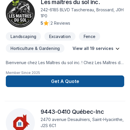
Les maîtres du sol inc.
242-6185 BLVD Taschereau, Brossard, J0H
1P0
5
|
2 Reviews
Landscaping
Excavation
Fence
Horticulture & Gardening
View all 19 services
Bienvenue chez Les Maîtres du sol inc. ! Chez Les Maîtres du
sol inc., nous transformons vos espaces extérieurs en
Member Since
2025
véritables havres de paix. Que ce soit pour un jardin, une
terrasse, une cour ou un espace vert d’entreprise, nous
Get A Quote
mettons notre passion, notre créativité et notre expertise au
service de vos projets.Conception – Réalisation –
ExcavationSolutions sur mesurePour particuliers &
professionnelsBesoin d’une soumission ou d’un
9443-0410 Québec-Inc
accompagnement ? Contactez-nous dès maintenant.À très
bientôt dans votre jardin !— L’équipe Les Maîtres du sol inc.
2470 avenue Desaulniers, Saint-Hyacinthe,
J2S 6C1