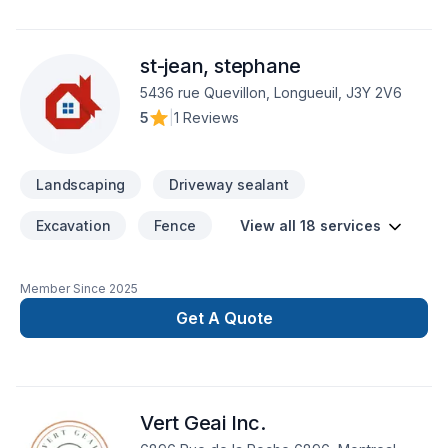
st-jean, stephane
5436 rue Quevillon, Longueuil, J3Y 2V6
5
|
1 Reviews
Landscaping
Driveway sealant
Excavation
Fence
View all 18 services
Member Since
2025
Get A Quote
Vert Geai Inc.