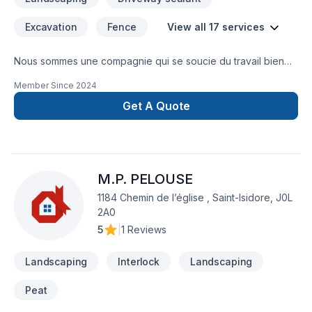
Excavation
Fence
View all 17 services
Nous sommes une compagnie qui se soucie du travail bien
fait et à l’écoute de nos clients et à la réalisation de leurs
Member Since
2024
projets et satisfaction est une de nos devise20 ans
d’expérience dans le domaine de l’aménagement paysager
Get A Quote
et design extérieur
M.P. PELOUSE
1184 Chemin de l’église , Saint-Isidore, J0L
2A0
5
|
1 Reviews
Landscaping
Interlock
Landscaping
Peat