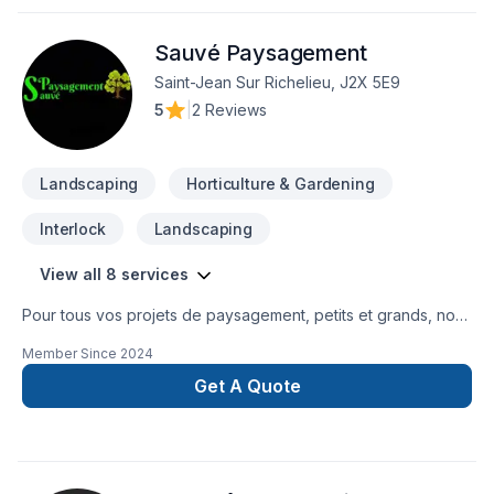
bois traiter ou compositeLe travail sera fait avec soin et dans
les règles de l'artClé en mainSoumission
Sauvé Paysagement
gratuitePaysagement S.S 514-882-8125Merci au plaisir
Saint-Jean Sur Richelieu, J2X 5E9
5
|
2 Reviews
Landscaping
Horticulture & Gardening
Interlock
Landscaping
View all 8 services
Pour tous vos projets de paysagement, petits et grands, nous
sommes là pour vous aider à les réaliser.
Member Since
2024
Get A Quote