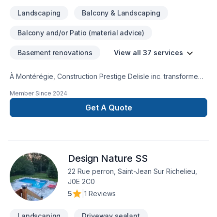
Landscaping
Balcony & Landscaping
Balcony and/or Patio (material advice)
Basement renovations
View all 37 services
À Montérégie, Construction Prestige Delisle inc. transforme
vos idées en réalisations durables grâce à une approche
Member Since
2024
unique dans le domaine de Aménagement paysager, Arbres
et haies, Balcon, Balcon de bois, Béton, Clôture, Cuisine,
Get A Quote
Émondage, Entretien paysager, Excavation, Horticulture,
Irrigation, Muret, Patio, Pavage, Pavé uni, Paysagement,
Piscine, Portes et fenêtres, Salle de bain, Sous-sol, Toit plat,
Toiture, Toiture en acier, Tourbe, Transport. Nous
Design Nature SS
privilégions la transparence, l'écoute et l'efficacité pour bâtir
des relations de confiance avec nos clients. Confiez votre
22 Rue perron, Saint-Jean Sur Richelieu,
projet à une équipe qui a à cœur votre satisfaction.
J0E 2C0
5
|
1 Reviews
Landscaping
Driveway sealant