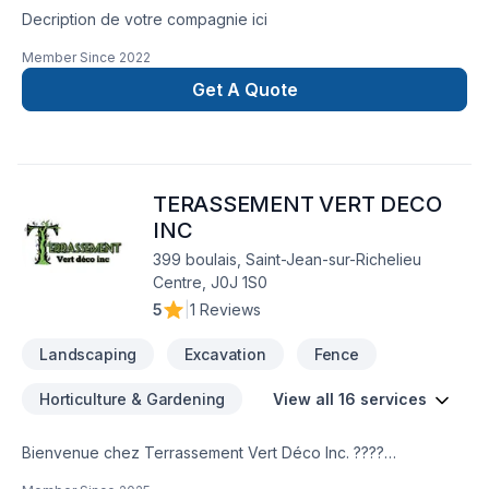
Decription de votre compagnie ici
Member Since
2022
Get A Quote
TERASSEMENT VERT DECO
INC
399 boulais, Saint-Jean-sur-Richelieu
Centre, J0J 1S0
5
|
1 Reviews
Landscaping
Excavation
Fence
Horticulture & Gardening
View all 16 services
Bienvenue chez Terrassement Vert Déco Inc. ????
✨Chez Terrassement Vert Déco Inc., nous donnons vie à vos