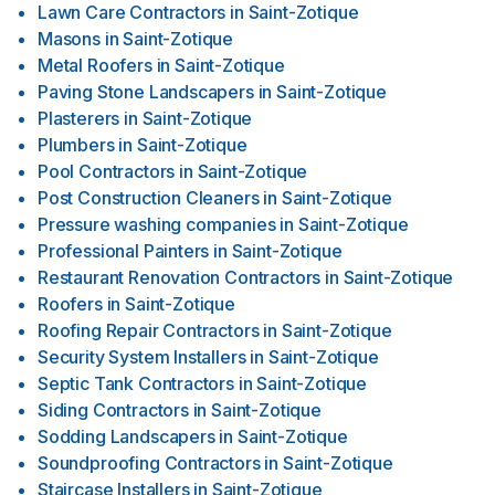
Lawn Care Contractors
in
Saint-Zotique
Masons
in
Saint-Zotique
Metal Roofers
in
Saint-Zotique
Paving Stone Landscapers
in
Saint-Zotique
Plasterers
in
Saint-Zotique
Plumbers
in
Saint-Zotique
Pool Contractors
in
Saint-Zotique
Post Construction Cleaners
in
Saint-Zotique
Pressure washing companies
in
Saint-Zotique
Professional Painters
in
Saint-Zotique
Restaurant Renovation Contractors
in
Saint-Zotique
Roofers
in
Saint-Zotique
Roofing Repair Contractors
in
Saint-Zotique
Security System Installers
in
Saint-Zotique
Septic Tank Contractors
in
Saint-Zotique
Siding Contractors
in
Saint-Zotique
Sodding Landscapers
in
Saint-Zotique
Soundproofing Contractors
in
Saint-Zotique
Staircase Installers
in
Saint-Zotique