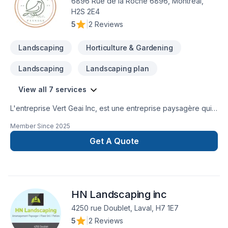
6896 Rue de la Roche 6896, Montreal,
H2S 2E4
5
|
2 Reviews
Landscaping
Horticulture & Gardening
Landscaping
Landscaping plan
View all 7 services
L'entreprise Vert Geai Inc, est une entreprise paysagère qui
possède une expertise en matière d'aménagement de
Member Since
2025
jardin.Nous répondons à la demande des clients également
en matière de décoration (noël, mariage, événementiel)…
Get A Quote
Nous avons un carnet client important de 120 clients
(restaurants, magasin, et résidentiel) qui renouvelle leur
confiance chaque année.
HN Landscaping inc
4250 rue Doublet, Laval, H7 1E7
5
|
2 Reviews