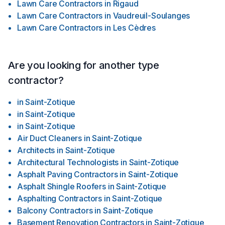
Lawn Care Contractors
in
Rigaud
Lawn Care Contractors
in
Vaudreuil-Soulanges
Lawn Care Contractors
in
Les Cèdres
Are you looking for another type
contractor?
in
Saint-Zotique
in
Saint-Zotique
in
Saint-Zotique
Air Duct Cleaners
in
Saint-Zotique
Architects
in
Saint-Zotique
Architectural Technologists
in
Saint-Zotique
Asphalt Paving Contractors
in
Saint-Zotique
Asphalt Shingle Roofers
in
Saint-Zotique
Asphalting Contractors
in
Saint-Zotique
Balcony Contractors
in
Saint-Zotique
Basement Renovation Contractors
in
Saint-Zotique