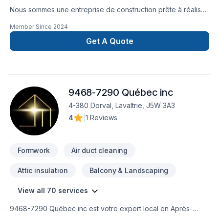
Nous sommes une entreprise de construction prête à réaliser
vos projets! Que ce soit pour :- charpente- revêtement
Member Since
2024
extérieur- rénovation- coffrage- gestion de projets-
agrandissement- finition intérieur Contactez-nous pour une
Get A Quote
soumission.
9468-7290 Québec inc
4-380 Dorval, Lavaltrie, J5W 3A3
4
|
1 Reviews
Formwork
Air duct cleaning
Attic insulation
Balcony & Landscaping
View all 70 services
9468-7290 Québec inc est votre expert local en Après-
sinistre, Béton, Climatisation, Commercial, Conduits