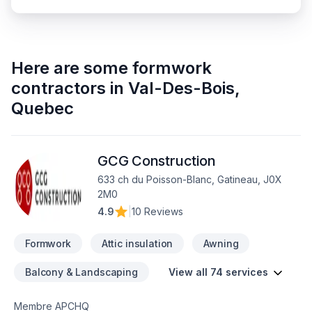
Here are some
formwork
contractors
in
Val-Des-Bois
,
Quebec
GCG Construction
633 ch du Poisson-Blanc, Gatineau, J0X
2M0
4.9
|
10 Reviews
Formwork
Attic insulation
Awning
Balcony & Landscaping
View all 74 services
Membre APCHQ