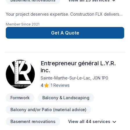
Your project deserves expertise. Construction FLX delivers
outstanding Basement, Decking, Demolition, Doors and
Member Since
2021
windows, Fence, Flooring, Formwork, Gutters, Gypsum,
Roofing, Siding, Window well, Wooden balcony services
Get A Quote
across Lanaudière,Laurentides,Laval,Montreal,Outaouais.
Your satisfaction drives everything we do, from the first
meeting to final delivery. Looking forward to helping you
build something amazing — reach out now. At Construction
Entrepreneur général L.Y.R.
FLX, we’re driven by the belief that every client deserves
exceptional service and lasting results.
inc.
Sainte-Marthe-Sur-Le-Lac, J0N 1P0
4
|
1 Reviews
Formwork
Balcony & Landscaping
Balcony and/or Patio (material advice)
Basement renovations
View all 44 services