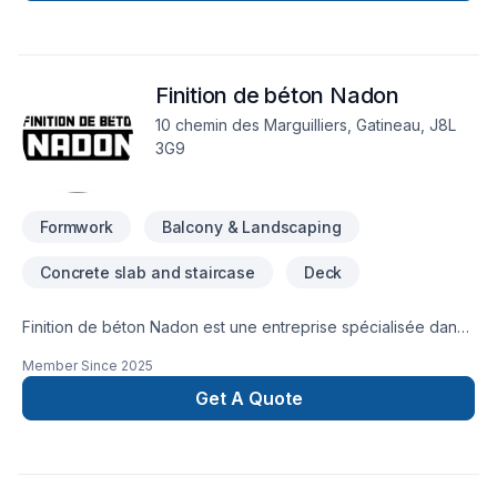
Finition de béton Nadon
10 chemin des Marguilliers, Gatineau, J8L
3G9
Formwork
Balcony & Landscaping
Concrete slab and staircase
Deck
Finition de béton Nadon est une entreprise spécialisée dans
les servises de projets de béton sur mesure, alliant savoir-
Member Since
2025
faire, fiabilité et professionnlisme.Dalle de garagecontour de
piscinetrottoirPerronplancher de béton de tout genre
Get A Quote