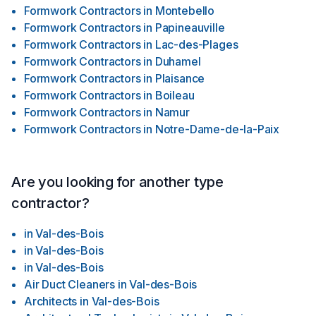
Formwork Contractors
in
Montebello
Formwork Contractors
in
Papineauville
Formwork Contractors
in
Lac-des-Plages
Formwork Contractors
in
Duhamel
Formwork Contractors
in
Plaisance
Formwork Contractors
in
Boileau
Formwork Contractors
in
Namur
Formwork Contractors
in
Notre-Dame-de-la-Paix
Are you looking for another type
contractor?
in
Val-des-Bois
in
Val-des-Bois
in
Val-des-Bois
Air Duct Cleaners
in
Val-des-Bois
Architects
in
Val-des-Bois