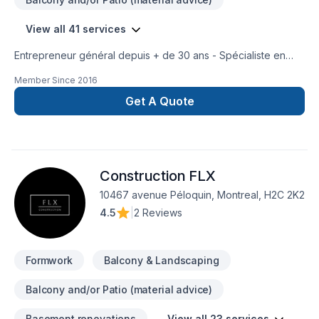
concept à la réalisation.
View all 41 services
Entrepreneur général depuis + de 30 ans - Spécialiste en
charpente/clé en mains/gérance de projet. Notre compagnie
Member Since
2016
est axée sur la qualité et au service à la
clientèle. Recommande toujours les meilleurs fournisseurs de
Get A Quote
matériaux pour optimiser la qualité de votre construction.
Contribue à l'achat local lorsque possible.
Construction FLX
10467 avenue Péloquin, Montreal, H2C 2K2
4.5
|
2 Reviews
Formwork
Balcony & Landscaping
Balcony and/or Patio (material advice)
Basement renovations
View all 23 services