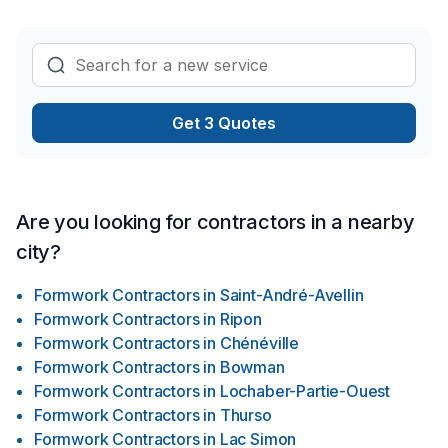
et un service clé en main irréprochable. Confiez votre projet
à une équipe qui a à cœur votre satisfaction.
Get 3 Quotes
Are you looking for contractors in a nearby
city?
Formwork Contractors
in
Saint-André-Avellin
Formwork Contractors
in
Ripon
Formwork Contractors
in
Chénéville
Formwork Contractors
in
Bowman
Formwork Contractors
in
Lochaber-Partie-Ouest
Formwork Contractors
in
Thurso
Formwork Contractors
in
Lac Simon