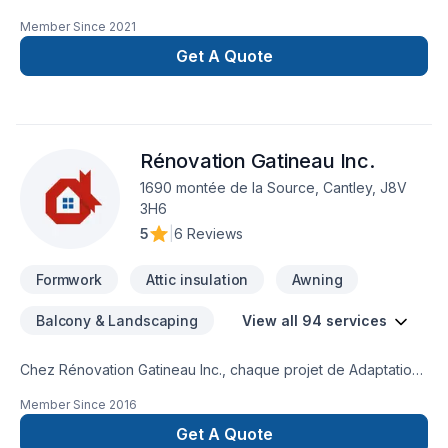
la gestion de chantiers de construction. Nous sommes
Member Since
2021
spécialisés dans le domaine de la rénovation et de la
construction, ainsi que dans divers types de travaux de
Get A Quote
réparation et de modification dans les secteurs résidentiel,
commercial et patrimonial.
Rénovation Gatineau Inc.
1690 montée de la Source, Cantley, J8V
3H6
5
|
6 Reviews
Formwork
Attic insulation
Awning
Balcony & Landscaping
View all 94 services
Chez Rénovation Gatineau Inc., chaque projet de Adaptation
dom., Agrandissement, Après-sinistre, Arbres et haies,
Member Since
2016
Armoires, Balcon, Balcon de bois, Béton, Calfeutrage,
Carrelage, Charpentier, Clôture, Coffrage, Crépis, Cuisine,
Get A Quote