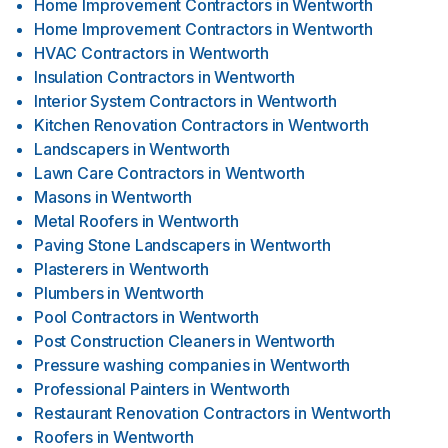
Home Improvement Contractors
in
Wentworth
Home Improvement Contractors
in
Wentworth
HVAC Contractors
in
Wentworth
Insulation Contractors
in
Wentworth
Interior System Contractors
in
Wentworth
Kitchen Renovation Contractors
in
Wentworth
Landscapers
in
Wentworth
Lawn Care Contractors
in
Wentworth
Masons
in
Wentworth
Metal Roofers
in
Wentworth
Paving Stone Landscapers
in
Wentworth
Plasterers
in
Wentworth
Plumbers
in
Wentworth
Pool Contractors
in
Wentworth
Post Construction Cleaners
in
Wentworth
Pressure washing companies
in
Wentworth
Professional Painters
in
Wentworth
Restaurant Renovation Contractors
in
Wentworth
Roofers
in
Wentworth