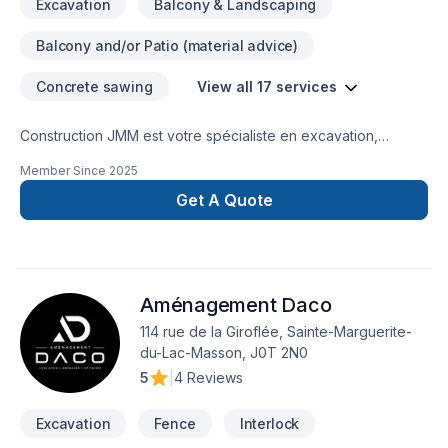
Excavation
Balcony & Landscaping
Balcony and/or Patio (material advice)
Concrete sawing
View all 17 services
Construction JMM est votre spécialiste en excavation,
terrassement, béton et installation de drains français. Avec
Member Since
2025
plusieurs années d’expérience en gestion et réalisation de
projets de construction de tous genres, nous offrons des
Get A Quote
solutions complètes, fiables et efficaces.Que ce soit pour des
projets résidentiels, commerciaux ou industriels, notre équipe
s'engage à réaliser un travail de qualité, en respectant les
échéanciers et les budgets.Explorez nos services et
Aménagement Daco
découvrez comment nous pouvons répondre à vos besoins
de façon professionnelle et durable.
114 rue de la Giroflée, Sainte-Marguerite-
du-Lac-Masson, J0T 2N0
5
|
4 Reviews
Excavation
Fence
Interlock