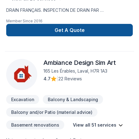
DRAIN FRANÇAIS. INSPECTION DE DRAIN PAR
CAMÉRA,RÉPARATION DE FISSURE,IMPERMÉABILISATION DE
Member Since
2016
FONDATION,MEMBRANE ÉLASTOMÈRE,MEMBRANE
DELTA,MARGELLE,CHEMINÉE DE NETTOYAGE,DRAIN
Get A Quote
SANITAIRE,LIGNE A EAU NOUVEAU SERVICE EN 2023 ;
INSTALLATION SEPTIQUE ;BIONEST ÉCOFLO ENVIRO-
SEPTIQUE NOUVEAU SERVICE EN 2024 ; NETTOYAGE DE
DRAIN FRANCAIS EXCAVATION POUR NOUVELLE
Ambiance Design Sim Art
CONSTRUCTION ,FOSSÉ,DÉMOLITION PISCINE CREUSER ET
MAISON,.TERRASSEMENT ,PAVÉ UNI,
165 Les Érables, Laval, H7R 1A3
4.7
|
22 Reviews
Excavation
Balcony & Landscaping
Balcony and/or Patio (material advice)
Basement renovations
View all 51 services