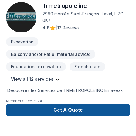
Trmetropole inc
2980 montée Saint-François, Laval, H7C
0K7
4.8
|
12 Reviews
Excavation
Balcony and/or Patio (material advice)
Foundations excavation
French drain
View all 12 services
Découvrez les Services de TRMETROPOLE INC En avez-
vous assez des allées cahoteuses, des parkings fissurés et
Member Since
2024
des trottoirs inégaux ? Ne cherchez plus ! Les Services de
TRMETROPOLE INC sont votre partenaire de confiance pour
Get A Quote
tous vos besoins en pavage.Pourquoi choisir TRMETROPOLE
INC ?Expertise : Notre équipe qualifiée de paveurs apporte
des années d’expérience à chaque projet. Des allées
résidentielles aux grands parkings commerciaux, nous