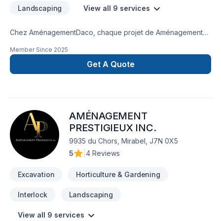
Landscaping
View all 9 services
Chez AménagementDaco, chaque projet de Aménagement
paysager, Arbres et haies, Clôture, Émondage, Entretien
Member Since
2025
paysager, Excavation, Horticulture, Irrigation, Muret, Pavage,
Pavé uni, Paysagement, Piscine, Tourbe, Transport est
Get A Quote
l'occasion de démontrer notre engagement envers la qualité
et la satisfaction client à
Lanaudière,Laurentides,Laval,Montréal. Notre mission :
concrétiser vos projets tout en respectant vos exigences,
AMÉNAGEMENT
vos délais et votre vision. Transformons ensemble vos idées
en réalité. Contactez-nous dès maintenant.
PRESTIGIEUX INC.
9935 du Chors, Mirabel, J7N 0X5
5
|
4 Reviews
Excavation
Horticulture & Gardening
Interlock
Landscaping
View all 9 services