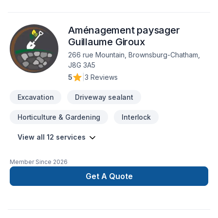
équipe qui a à cœur votre satisfaction. Notre engagement est
simple : offrir un service d'exception, centré sur vos besoins
Aménagement paysager
et vos aspirations.
Guillaume Giroux
266 rue Mountain, Brownsburg-Chatham,
J8G 3A5
5
|
3 Reviews
Excavation
Driveway sealant
Horticulture & Gardening
Interlock
View all 12 services
Member Since
2026
Get A Quote