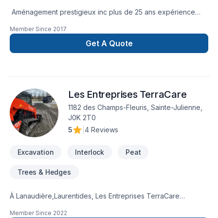
Aménagement prestigieux inc plus de 25 ans expérience
dans le Paysagement extérieur une référence dans son
Member Since
2017
domaine. Un propriétaire pasDes employés professionnels et
respectueux une entreprise à écoute de ses clients. Une
Get A Quote
seule numéro à retenir 514 292-0071
Les Entreprises TerraCare
1182 des Champs-Fleuris, Sainte-Julienne,
J0K 2T0
5
|
4 Reviews
Excavation
Interlock
Peat
Trees & Hedges
À Lanaudière,Laurentides, Les Entreprises TerraCare
transforme vos idées en réalisations durables grâce à une
Member Since
2022
approche unique dans le domaine de Excavation, Pavé uni,