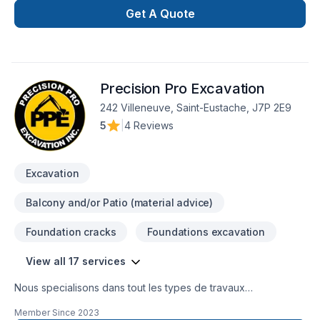
Tourbe. Nous croyons en l'importance d'une approche
Get A Quote
personnalisée, adaptée à chaque client, pour garantir des
résultats au-delà de vos attentes. Demandez votre
soumission personnalisée et démarrez votre projet en toute
confiance. Notre engagement est simple : offrir un service
Precision Pro Excavation
d'exception, centré sur vos besoins et vos aspirations.
242 Villeneuve, Saint-Eustache, J7P 2E9
5
|
4 Reviews
Excavation
Balcony and/or Patio (material advice)
Foundation cracks
Foundations excavation
View all 17 services
Nous specialisons dans tout les types de travaux
d'excavation,nous faisons egalement des traveaux de beton
Member Since
2023
est pave uni est tout d'amenagement paysager