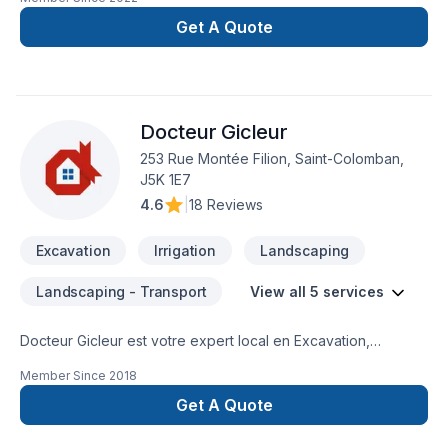
de terrain, nivellement de terrain et tout ce qui a trait à la
pelouse.
Get A Quote
Docteur Gicleur
253 Rue Montée Filion, Saint-Colomban,
J5K 1E7
4.6
|
18 Reviews
Excavation
Irrigation
Landscaping
Landscaping - Transport
View all 5 services
Docteur Gicleur est votre expert local en Excavation,
Irrigation, Paysagement, Tourbe, Transport dans les secteurs
Member Since
2018
de Lanaudière,Laurentides,Laval,Montréal, combinant
expérience, innovation et rigueur. Nous privilégions la
Get A Quote
transparence, l'écoute et l'efficacité pour bâtir des relations
de confiance avec nos clients. Confiez votre projet à une