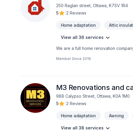
250 Raglan street, Ottawa, K7SV 1R4
5
|
2 Reviews
Home adaptation
Attic insula
View all 36 services
We are a full home renovation company. Our professionals are insured and certified for all the services we provide
1996, Insane Renovation understands the importance o
Member Since
2019
M3 Renovations and ca
988 Calypso Street, Ottawa, K0A 1M0
5
|
2 Reviews
Home adaptation
Awning
View all 38 services