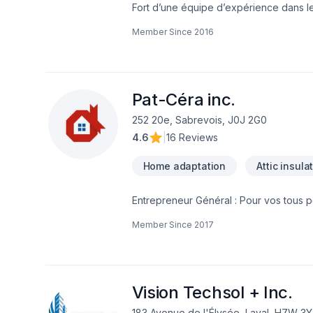
Fort d’une équipe d’expérience dans 
Notre équipe connaît l’importance de l
Member Since
2016
résidentiel ou commercial de manière ef
d’opération arrivées, votre commerce s
pendant votre projet.Afin de garantir l’
d’affaires efficaces, garantissant ainsi
nos clients, afin de gagner et garder l
Pat-Céra inc.
252 20e, Sabrevois, J0J 2G0
4.6
|
16 Reviews
Home adaptation
Attic insula
Entrepreneur Général : Pour vos tous p
réalisez vos travaux tout en restant à 
Member Since
2017
Vision Techsol + Inc.
183 Avenue de l'Élysée, Laval, H7W 3