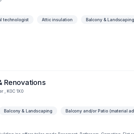
al technologist
Attic insulation
Balcony & Landscapin
& Renovations
r , K0C 1X0
Balcony & Landscaping
Balcony and/or Patio (material ad