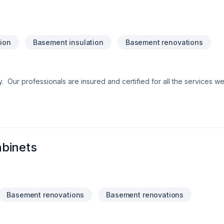
tion
Basement insulation
Basement renovations
. Since
f a job well done. All renovations are done by
professional craftspeople in order to honor factory warranty. 20 years of satisfied customers!
binets
Basement renovations
Basement renovations