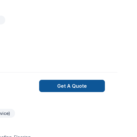
g
Get A Quote
vice)