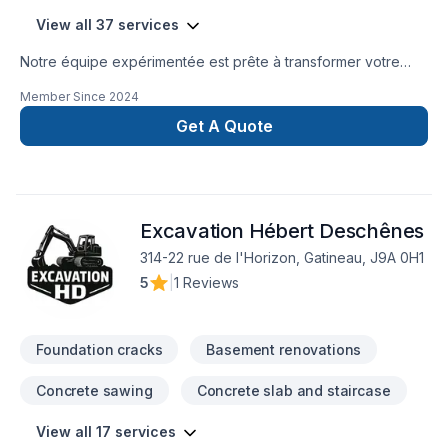
View all 37 services
Notre équipe expérimentée est prête à transformer votre
projet en réalité. Obtenez une soumission gratuite en nous
Member Since
2024
contactant dès aujourd’hui. Nous sommes fiers d’offrir des
services de haute qualité, utilisant les meilleurs matériaux et
Get A Quote
techniques, pour garantir votre satisfaction. Profitez de notre
expertise et de notre engagement envers l’excellence.
Faites le premier pas vers l’amélioration de votre
maison.Nous sommes impatients de travailler avec vous
Excavation Hébert Deschênes
!Google ⭐️⭐️⭐️⭐️⭐️ (63) reviews
314-22 rue de l'Horizon, Gatineau, J9A 0H1
5
|
1 Reviews
Foundation cracks
Basement renovations
Concrete sawing
Concrete slab and staircase
View all 17 services