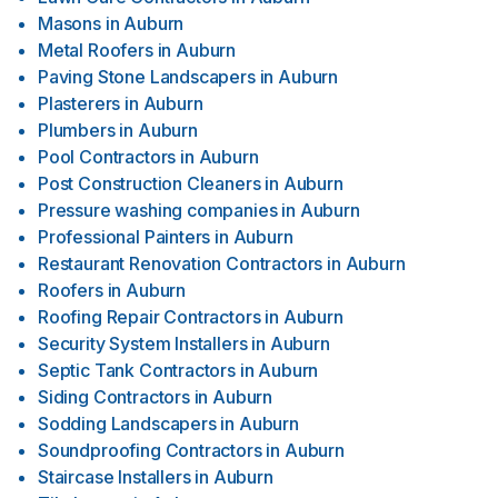
Masons
in
Auburn
Metal Roofers
in
Auburn
Paving Stone Landscapers
in
Auburn
Plasterers
in
Auburn
Plumbers
in
Auburn
Pool Contractors
in
Auburn
Post Construction Cleaners
in
Auburn
Pressure washing companies
in
Auburn
Professional Painters
in
Auburn
Restaurant Renovation Contractors
in
Auburn
Roofers
in
Auburn
Roofing Repair Contractors
in
Auburn
Security System Installers
in
Auburn
Septic Tank Contractors
in
Auburn
Siding Contractors
in
Auburn
Sodding Landscapers
in
Auburn
Soundproofing Contractors
in
Auburn
Staircase Installers
in
Auburn