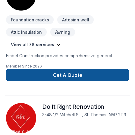
Foundation cracks
Artesian well
Attic insulation
Awning
View all 78 services
Embel Construction provides comprehensive general
contracting services built on a foundation of integrity,
Member Since
2026
transparency, and expert management. We streamline the
complexities of building, ensuring your project is delivered
Get A Quote
with precision, on schedule, and exactly to your
specifications.
Do It Right Renovation
3-48 1/2 Mitchell St. , St. Thomas, N5R 2T9