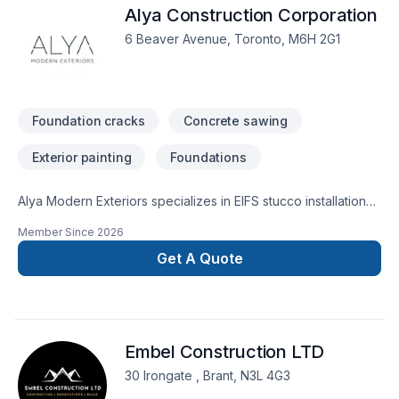
Alya Construction Corporation
6 Beaver Avenue, Toronto, M6H 2G1
Foundation cracks
Concrete sawing
Exterior painting
Foundations
Alya Modern Exteriors specializes in EIFS stucco installation
and repair, foundation parging, concrete resurfacing
Member Since
2026
(Jewelstone), bay window restoration, custom mouldings,
and exterior painting. We proudly serve Toronto and the
Get A Quote
GTA, delivering quality workmanship, premium materials, and
reliable service for residential and commercial exterior
renovation projects.
Embel Construction LTD
30 Irongate , Brant, N3L 4G3