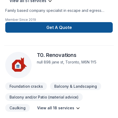
View all 51 services
Family based company specialist in escape and egress
window installs providing quality clean workmanship,
Member Since
2019
providing specialized in carpentry and interior projects .
Get A Quote
T0. Renovations
null 898 jane st, Toronto, M6N 1Y5
Foundation cracks
Balcony & Landscaping
Balcony and/or Patio (material advice)
Caulking
View all 18 services