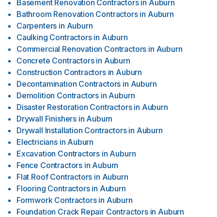
Basement Renovation Contractors
in
Auburn
Bathroom Renovation Contractors
in
Auburn
Carpenters
in
Auburn
Caulking Contractors
in
Auburn
Commercial Renovation Contractors
in
Auburn
Concrete Contractors
in
Auburn
Construction Contractors
in
Auburn
Decontamination Contractors
in
Auburn
Demolition Contractors
in
Auburn
Disaster Restoration Contractors
in
Auburn
Drywall Finishers
in
Auburn
Drywall Installation Contractors
in
Auburn
Electricians
in
Auburn
Excavation Contractors
in
Auburn
Fence Contractors
in
Auburn
Flat Roof Contractors
in
Auburn
Flooring Contractors
in
Auburn
Formwork Contractors
in
Auburn
Foundation Crack Repair Contractors
in
Auburn