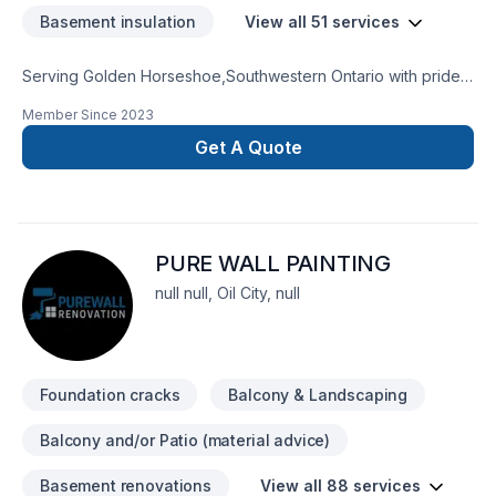
Basement insulation
View all 51 services
Serving Golden Horseshoe,Southwestern Ontario with pride,
Famous Homes Renovations specializes in Basement,
Member Since
2023
Basement insulation, Bathroom, Cabinet, Carpenter, Caulking,
Commercial, Concrete, Decking, Demolition, Doors and
Get A Quote
windows, Drywall taping, Exterior painting, Fence, Floor
staining, Flooring, Foundation cracks, Fourniture, General
renovation, Gypsum, Interior masonry, Kitchen, Natural stones,
Painting, Paving, Paving stones, Roofing, Sound proofing,
PURE WALL PAINTING
Staircase & railing, Tiling, Wall insulation, Wooden balcony
projects that leave a lasting impact. We believe in combining
null null, Oil City, null
modern innovation with traditional craftsmanship for stunning
results. Start building your vision with confidence — reach out
to us.
Foundation cracks
Balcony & Landscaping
Balcony and/or Patio (material advice)
Basement renovations
View all 88 services