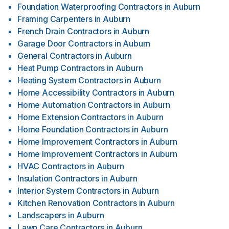
Foundation Waterproofing Contractors
in
Auburn
Framing Carpenters
in
Auburn
French Drain Contractors
in
Auburn
Garage Door Contractors
in
Auburn
General Contractors
in
Auburn
Heat Pump Contractors
in
Auburn
Heating System Contractors
in
Auburn
Home Accessibility Contractors
in
Auburn
Home Automation Contractors
in
Auburn
Home Extension Contractors
in
Auburn
Home Foundation Contractors
in
Auburn
Home Improvement Contractors
in
Auburn
Home Improvement Contractors
in
Auburn
HVAC Contractors
in
Auburn
Insulation Contractors
in
Auburn
Interior System Contractors
in
Auburn
Kitchen Renovation Contractors
in
Auburn
Landscapers
in
Auburn
Lawn Care Contractors
in
Auburn