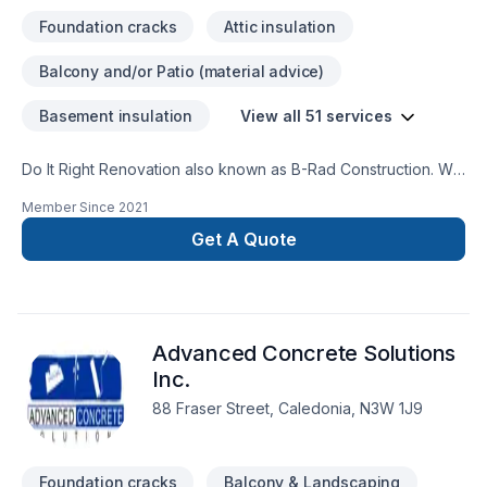
Foundation cracks
Attic insulation
Balcony and/or Patio (material advice)
Basement insulation
View all 51 services
Do It Right Renovation also known as B-Rad Construction. We
specialize in home renovations and repairs. For example we
Member Since
2021
do drywall repair, flooring installations, tiling installations. We
also do kitchen remodeling, bathroom remodeling we do
Get A Quote
basements foundations. Then we do apartment clean outs
painting apartments and homes. There's much more we do if
you have any questions just give me a call or send me an
email and I'll give you the best answer I can give you ask for
Advanced Concrete Solutions
the owner Bradley Campbell.
Inc.
88 Fraser Street, Caledonia, N3W 1J9
Foundation cracks
Balcony & Landscaping