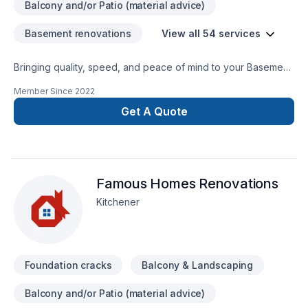
Balcony and/or Patio (material advice)
Basement renovations
View all 54 services
Bringing quality, speed, and peace of mind to your Basement,
Bathroom, Carpenter, Commercial, Decking, Demolition,
Member Since
2022
Doors and windows, Drywall taping, Excavation, Exterior
painting, Flooring, Foundation cracks, Foundations, Garage
Get A Quote
remodeling, General renovation, Gypsum, Heating, Home
adaptation, Home extension, House construction, Intérieur
excavation, Interior masonry, Kitchen, Natural gaz heating,
Natural stones, Oil based heating, Painting, Sound proofing,
Famous Homes Renovations
Staircase & railing, Tiling, Ventilation, Welding projects in
Central Ontario,Golden Horseshoe,Southwestern Ontario.
Kitchener
Working with us means enjoying clear communication, expert
advice, and excellent project management. Let's connect —
your project deserves expert attention.
Foundation cracks
Balcony & Landscaping
Balcony and/or Patio (material advice)