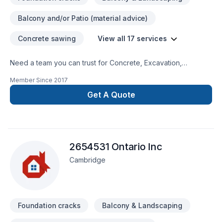
Balcony and/or Patio (material advice)
Concrete sawing
View all 17 services
Need a team you can trust for Concrete, Excavation,
Formwork, Foundation, Foundation cracks, Foundations,
Member Since
2017
Home jacking, Parging in Central Ontario,Golden
Horseshoe,Greater Toronto Area,Southwestern Ontario? Your
Get A Quote
satisfaction drives everything we do, from the first meeting to
final delivery. Let's connect — your project deserves expert
attention. At Advanced Concrete Solutions Inc., we’re driven
by the belief that every client deserves exceptional service
2654531 Ontario Inc
and lasting results.
Cambridge
Foundation cracks
Balcony & Landscaping