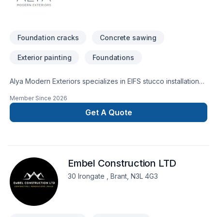
Foundation cracks
Concrete sawing
Exterior painting
Foundations
Alya Modern Exteriors specializes in EIFS stucco installation
and repair, foundation parging, concrete resurfacing
Member Since
2026
(Jewelstone), bay window restoration, custom mouldings,
and exterior painting. We proudly serve Toronto and the
Get A Quote
GTA, delivering quality workmanship, premium materials, and
reliable service for residential and commercial exterior
renovation projects.
Embel Construction LTD
30 Irongate , Brant, N3L 4G3