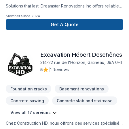
Solutions that last. Dreamstar Renovations Inc offers reliable
Basement, Bathroom, Decking, Floor staining, Flooring,
Member Since
2024
Foundation cracks, Kitchen, Staircase & railing services
throughout Central Ontario,Golden Horseshoe. We listen
Get A Quote
carefully to your needs and craft solutions that bring your
vision to life. Find out how easy it is to work with a team who
truly listens. At Dreamstar Renovations Inc, we’re driven by
the belief that every client deserves exceptional service and
Excavation Hébert Deschênes
lasting results.
314-22 rue de l'Horizon, Gatineau, J9A 0H1
5
|
1 Reviews
Foundation cracks
Basement renovations
Concrete sawing
Concrete slab and staircase
View all 17 services
Chez Construction HD, nous offrons des services spécialisés