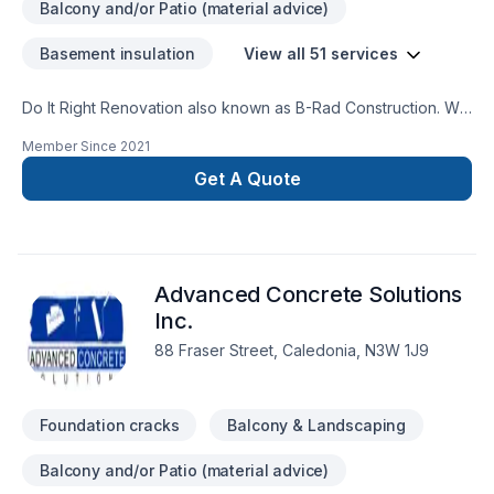
Balcony and/or Patio (material advice)
Basement insulation
View all 51 services
Do It Right Renovation also known as B-Rad Construction. We
specialize in home renovations and repairs. For example we
Member Since
2021
do drywall repair, flooring installations, tiling installations. We
also do kitchen remodeling, bathroom remodeling we do
Get A Quote
basements foundations. Then we do apartment clean outs
painting apartments and homes. There's much more we do if
you have any questions just give me a call or send me an
email and I'll give you the best answer I can give you ask for
Advanced Concrete Solutions
the owner Bradley Campbell.
Inc.
88 Fraser Street, Caledonia, N3W 1J9
Foundation cracks
Balcony & Landscaping
Balcony and/or Patio (material advice)