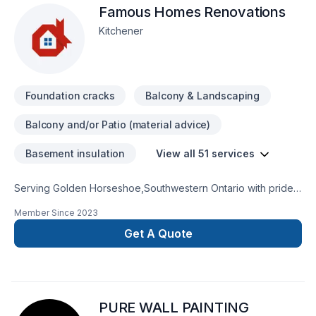
Famous Homes Renovations
Kitchener
Foundation cracks
Balcony & Landscaping
Balcony and/or Patio (material advice)
Basement insulation
View all 51 services
Serving Golden Horseshoe,Southwestern Ontario with pride,
Famous Homes Renovations specializes in Basement,
Member Since
2023
Basement insulation, Bathroom, Cabinet, Carpenter, Caulking,
Commercial, Concrete, Decking, Demolition, Doors and
Get A Quote
windows, Drywall taping, Exterior painting, Fence, Floor
staining, Flooring, Foundation cracks, Fourniture, General
renovation, Gypsum, Interior masonry, Kitchen, Natural stones,
Painting, Paving, Paving stones, Roofing, Sound proofing,
PURE WALL PAINTING
Staircase & railing, Tiling, Wall insulation, Wooden balcony