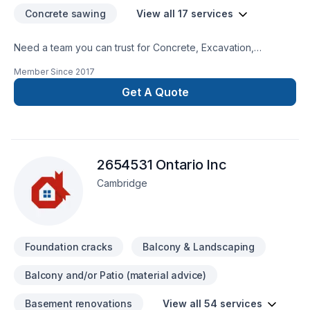
Concrete sawing
View all 17 services
Need a team you can trust for Concrete, Excavation,
Formwork, Foundation, Foundation cracks, Foundations,
Member Since
2017
Home jacking, Parging in Central Ontario,Golden
Horseshoe,Greater Toronto Area,Southwestern Ontario? Your
Get A Quote
satisfaction drives everything we do, from the first meeting to
final delivery. Let's connect — your project deserves expert
attention. At Advanced Concrete Solutions Inc., we’re driven
by the belief that every client deserves exceptional service
2654531 Ontario Inc
and lasting results.
Cambridge
Foundation cracks
Balcony & Landscaping
Balcony and/or Patio (material advice)
Basement renovations
View all 54 services