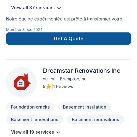
View all 37 services
Notre équipe expérimentée est prête à transformer votre
projet en réalité. Obtenez une soumission gratuite en nous
Member Since
2024
contactant dès aujourd’hui. Nous sommes fiers d’offrir des
services de haute qualité, utilisant les meilleurs matériaux et
Get A Quote
techniques, pour garantir votre satisfaction. Profitez de notre
expertise et de notre engagement envers l’excellence.
Faites le premier pas vers l’amélioration de votre
maison.Nous sommes impatients de travailler avec vous
Dreamstar Renovations Inc
!Google ⭐️⭐️⭐️⭐️⭐️ (63) reviews
null null, Brampton, null
5
|
1 Reviews
Foundation cracks
Basement insulation
Basement renovations
Basement renovations
View all 19 services