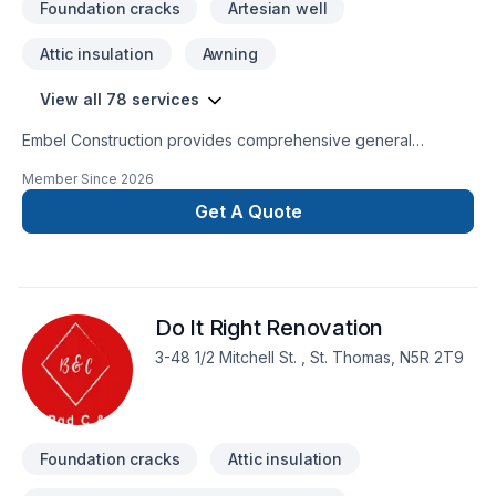
Foundation cracks
Artesian well
Attic insulation
Awning
View all 78 services
Embel Construction provides comprehensive general
contracting services built on a foundation of integrity,
Member Since
2026
transparency, and expert management. We streamline the
complexities of building, ensuring your project is delivered
Get A Quote
with precision, on schedule, and exactly to your
specifications.
Do It Right Renovation
3-48 1/2 Mitchell St. , St. Thomas, N5R 2T9
Foundation cracks
Attic insulation