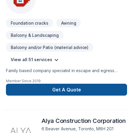
is completed on time, on budget, and with a flawless
finish.Whether it’s transforming a single room, renovating an
entire home, or managing large-scale commercial properties,
Foundation cracks
Awning
Purewall Renovation delivers results that last.
Balcony & Landscaping
Balcony and/or Patio (material advice)
View all 51 services
Family based company specialist in escape and egress
window installs providing quality clean workmanship,
Member Since
2019
providing specialized in carpentry and interior projects .
Get A Quote
Alya Construction Corporation
6 Beaver Avenue, Toronto, M6H 2G1