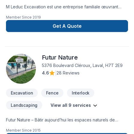
M Leduc Excavation est une entreprise familiale œuvrant
dans le domaine de l'excavation. Nous Offrons plusieurs
Member Since
2019
services reliés à l'excavation, tel que dalle de béton,
drainage de terrain, pose de margelles et excavation de tous
Get A Quote
genre. Nous nous spécialisons dans la pose de drains
français ainsi que dans l'imperméabilisation de vos
fondations avec réparation de fissures sur votre solage.
Notre priorité est la satisfaction de notre clientèle! Contactez
Futur Nature
nous pour toutes questions ou demande de soumission!Merci
de votre confiance!License RBQ et assurance complète
5376 Boulevard Cléroux, Laval, H7T 2E9
4.6
|
28 Reviews
Excavation
Fence
Interlock
Landscaping
View all 9 services
Futur Nature – Bâtir aujourd’hui les espaces naturels de
demain.La compagnie Future Nature est un interlocuteur de
Member Since
2015
choix pour réaliser vos travaux d’aménagement