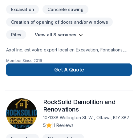
Excavation
Concrete sawing
Creation of opening of doors and/or windows
Piles
View all 8 services
Axol Inc. est votre expert local en Excavation, Fondations,
Plomberie dans les secteurs de Eastern
Member Since
2019
Ontario,Laurentides,Laval,Montérégie,Montréal,Outaouais,
combinant expérience, innovation et rigueur. Notre équipe
Get A Quote
expérimentée vous accompagne à chaque étape, avec des
conseils sur mesure et un service clé en main irréprochable.
Transformons ensemble vos idées en réalité. Contactez-nous
dès maintenant. Notre engagement est simple : offrir un
RockSolid Demolition and
service d'exception, centré sur vos besoins et vos
aspirations.
Renovations
10-1338 Wellington St. W , Ottawa, K1Y 3B7
5
|
1 Reviews