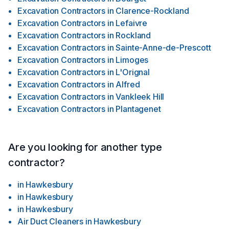
Excavation Contractors
in
Clarence-Rockland
Excavation Contractors
in
Lefaivre
Excavation Contractors
in
Rockland
Excavation Contractors
in
Sainte-Anne-de-Prescott
Excavation Contractors
in
Limoges
Excavation Contractors
in
L'Orignal
Excavation Contractors
in
Alfred
Excavation Contractors
in
Vankleek Hill
Excavation Contractors
in
Plantagenet
Are you looking for another type
contractor?
in
Hawkesbury
in
Hawkesbury
in
Hawkesbury
Air Duct Cleaners
in
Hawkesbury