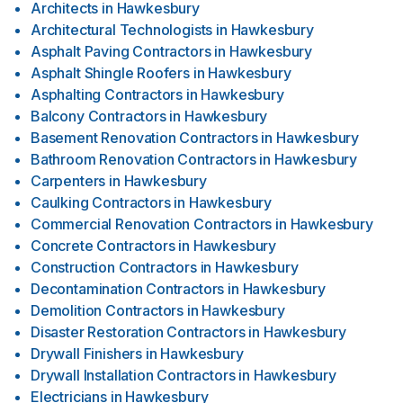
Architects
in
Hawkesbury
Architectural Technologists
in
Hawkesbury
Asphalt Paving Contractors
in
Hawkesbury
Asphalt Shingle Roofers
in
Hawkesbury
Asphalting Contractors
in
Hawkesbury
Balcony Contractors
in
Hawkesbury
Basement Renovation Contractors
in
Hawkesbury
Bathroom Renovation Contractors
in
Hawkesbury
Carpenters
in
Hawkesbury
Caulking Contractors
in
Hawkesbury
Commercial Renovation Contractors
in
Hawkesbury
Concrete Contractors
in
Hawkesbury
Construction Contractors
in
Hawkesbury
Decontamination Contractors
in
Hawkesbury
Demolition Contractors
in
Hawkesbury
Disaster Restoration Contractors
in
Hawkesbury
Drywall Finishers
in
Hawkesbury
Drywall Installation Contractors
in
Hawkesbury
Electricians
in
Hawkesbury