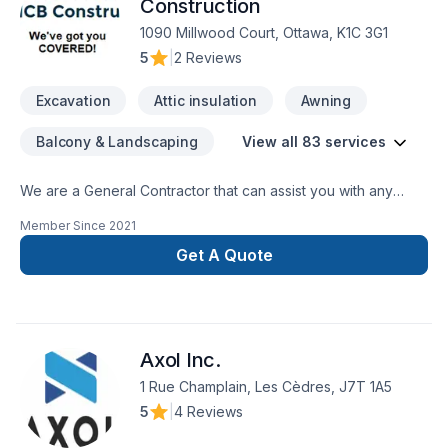
Construction
1090 Millwood Court, Ottawa, K1C 3G1
5
|
2 Reviews
Excavation
Attic insulation
Awning
Balcony & Landscaping
View all 83 services
We are a General Contractor that can assist you with any
services from foundations to roofing.
Member Since
2021
Get A Quote
Axol Inc.
1 Rue Champlain, Les Cèdres, J7T 1A5
5
|
4 Reviews