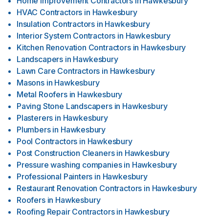
Home Improvement Contractors
in
Hawkesbury
HVAC Contractors
in
Hawkesbury
Insulation Contractors
in
Hawkesbury
Interior System Contractors
in
Hawkesbury
Kitchen Renovation Contractors
in
Hawkesbury
Landscapers
in
Hawkesbury
Lawn Care Contractors
in
Hawkesbury
Masons
in
Hawkesbury
Metal Roofers
in
Hawkesbury
Paving Stone Landscapers
in
Hawkesbury
Plasterers
in
Hawkesbury
Plumbers
in
Hawkesbury
Pool Contractors
in
Hawkesbury
Post Construction Cleaners
in
Hawkesbury
Pressure washing companies
in
Hawkesbury
Professional Painters
in
Hawkesbury
Restaurant Renovation Contractors
in
Hawkesbury
Roofers
in
Hawkesbury
Roofing Repair Contractors
in
Hawkesbury