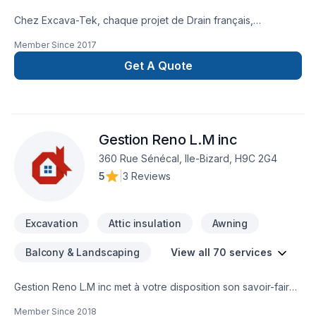
Chez Excava-Tek, chaque projet de Drain français,
Excavation, Excavation intérieur, Fondations, Fosse septique,
Member Since
2017
Transport, Travaux routiers est l'occasion de démontrer
notre engagement envers la qualité et la satisfaction client à
Get A Quote
Eastern
Ontario,Lanaudière,Laurentides,Laval,Montérégie,Montréal.
Notre équipe expérimentée vous accompagne à chaque
étape, avec des conseils sur mesure et un service clé en
Gestion Reno L.M inc
main irréprochable. Parlons de votre projet aujourd'hui et
voyons comment nous pouvons vous aider.
360 Rue Sénécal, Ile-Bizard, H9C 2G4
5
|
3 Reviews
Excavation
Attic insulation
Awning
Balcony & Landscaping
View all 70 services
Gestion Reno L.M inc met à votre disposition son savoir-faire
en Adaptation dom., Agrandissement, Après-sinistre, Béton,
Member Since
2018