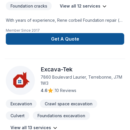
Foundation cracks
View all 12 services
With years of experience, Rene corbeil Foundation repair (
10154938 Canada Inc. ) helps Eastern Ontario homeowners
Member Since
2017
and businesses realize their Excavation, Formwork,
Foundation, Foundation cracks, Foundations, French drain,
Get A Quote
Home jacking dreams. Every client is unique — that's why we
tailor our approach to your goals, budget, and style. Your
next great project starts with one conversation — call us
today. At Rene corbeil Foundation repair ( 10154938 Canada
Excava-Tek
Inc. ), we’re driven by the belief that every client deserves
exceptional service and lasting results.
7860 Boulevard Laurier, Terrebonne, J7M
1W3
4.6
|
10 Reviews
Excavation
Crawl space excavation
Culvert
Foundations excavation
View all 13 services