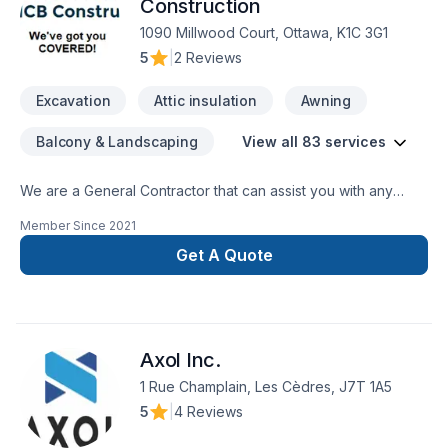
Construction
1090 Millwood Court, Ottawa, K1C 3G1
5
|
2 Reviews
Excavation
Attic insulation
Awning
Balcony & Landscaping
View all 83 services
We are a General Contractor that can assist you with any
services from foundations to roofing.
Member Since
2021
Get A Quote
Axol Inc.
1 Rue Champlain, Les Cèdres, J7T 1A5
5
|
4 Reviews