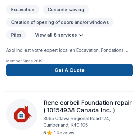
Excavation
Concrete sawing
Creation of opening of doors and/or windows
Piles
View all 8 services
Axol Inc. est votre expert local en Excavation, Fondations,
Plomberie dans les secteurs de Eastern
Member Since
2019
Ontario,Laurentides,Laval,Montérégie,Montréal,Outaouais,
combinant expérience, innovation et rigueur. Notre équipe
Get A Quote
expérimentée vous accompagne à chaque étape, avec des
conseils sur mesure et un service clé en main irréprochable.
Transformons ensemble vos idées en réalité. Contactez-nous
dès maintenant. Notre engagement est simple : offrir un
Rene corbeil Foundation repair
service d'exception, centré sur vos besoins et vos
aspirations.
( 10154938 Canada Inc. )
3065 Ottawa Regional Road 174,
Cumberland, K4C 1G5
5
|
1 Reviews