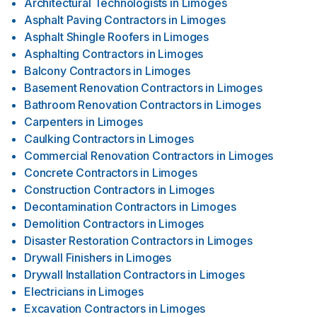
Architectural Technologists
in
Limoges
Asphalt Paving Contractors
in
Limoges
Asphalt Shingle Roofers
in
Limoges
Asphalting Contractors
in
Limoges
Balcony Contractors
in
Limoges
Basement Renovation Contractors
in
Limoges
Bathroom Renovation Contractors
in
Limoges
Carpenters
in
Limoges
Caulking Contractors
in
Limoges
Commercial Renovation Contractors
in
Limoges
Concrete Contractors
in
Limoges
Construction Contractors
in
Limoges
Decontamination Contractors
in
Limoges
Demolition Contractors
in
Limoges
Disaster Restoration Contractors
in
Limoges
Drywall Finishers
in
Limoges
Drywall Installation Contractors
in
Limoges
Electricians
in
Limoges
Excavation Contractors
in
Limoges