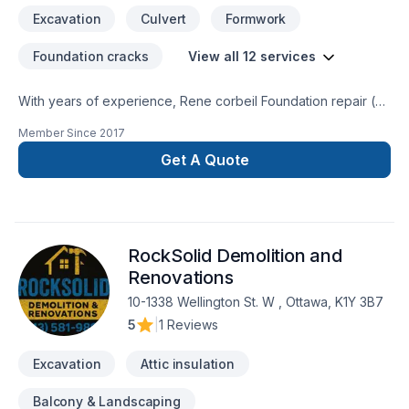
Excavation
Culvert
Formwork
Foundation cracks
View all 12 services
With years of experience, Rene corbeil Foundation repair (
10154938 Canada Inc. ) helps Eastern Ontario homeowners
Member Since
2017
and businesses realize their Excavation, Formwork,
Foundation, Foundation cracks, Foundations, French drain,
Get A Quote
Home jacking dreams. Every client is unique — that's why we
tailor our approach to your goals, budget, and style. Your
next great project starts with one conversation — call us
today. At Rene corbeil Foundation repair ( 10154938 Canada
RockSolid Demolition and
Inc. ), we’re driven by the belief that every client deserves
exceptional service and lasting results.
Renovations
10-1338 Wellington St. W , Ottawa, K1Y 3B7
5
|
1 Reviews
Excavation
Attic insulation
Balcony & Landscaping