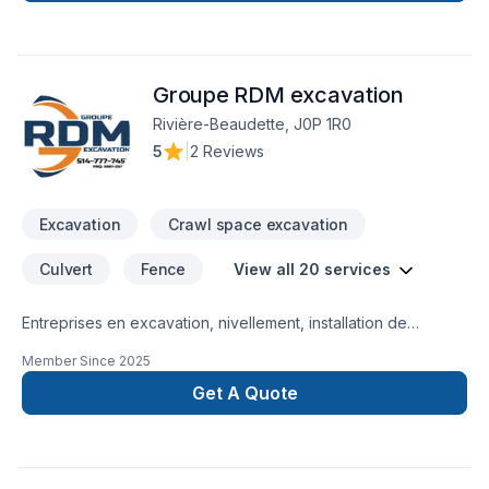
Groupe RDM excavation
Rivière-Beaudette, J0P 1R0
5
|
2 Reviews
Excavation
Crawl space excavation
Culvert
Fence
View all 20 services
Entreprises en excavation, nivellement, installation de
canalisations, égout et aqueduc, drain français, réparation de
Member Since
2025
fissure, margelles, station de pompage et plus encore.
Get A Quote