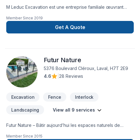
M Leduc Excavation est une entreprise familiale œuvrant
dans le domaine de l'excavation. Nous Offrons plusieurs
Member Since
2019
services reliés à l'excavation, tel que dalle de béton,
drainage de terrain, pose de margelles et excavation de tous
Get A Quote
genre. Nous nous spécialisons dans la pose de drains
français ainsi que dans l'imperméabilisation de vos
fondations avec réparation de fissures sur votre solage.
Notre priorité est la satisfaction de notre clientèle! Contactez
Futur Nature
nous pour toutes questions ou demande de soumission!Merci
de votre confiance!License RBQ et assurance complète
5376 Boulevard Cléroux, Laval, H7T 2E9
4.6
|
28 Reviews
Excavation
Fence
Interlock
Landscaping
View all 9 services
Futur Nature – Bâtir aujourd’hui les espaces naturels de
demain.La compagnie Future Nature est un interlocuteur de
Member Since
2015
choix pour réaliser vos travaux d’aménagement