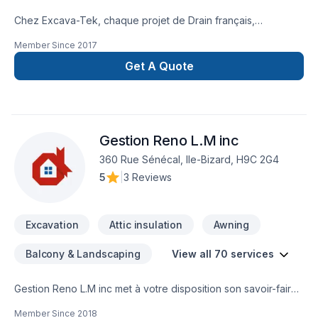
Chez Excava-Tek, chaque projet de Drain français,
Excavation, Excavation intérieur, Fondations, Fosse septique,
Member Since
2017
Transport, Travaux routiers est l'occasion de démontrer
notre engagement envers la qualité et la satisfaction client à
Get A Quote
Eastern
Ontario,Lanaudière,Laurentides,Laval,Montérégie,Montréal.
Notre équipe expérimentée vous accompagne à chaque
étape, avec des conseils sur mesure et un service clé en
Gestion Reno L.M inc
main irréprochable. Parlons de votre projet aujourd'hui et
voyons comment nous pouvons vous aider.
360 Rue Sénécal, Ile-Bizard, H9C 2G4
5
|
3 Reviews
Excavation
Attic insulation
Awning
Balcony & Landscaping
View all 70 services
Gestion Reno L.M inc met à votre disposition son savoir-faire
en Adaptation dom., Agrandissement, Après-sinistre, Béton,
Member Since
2018