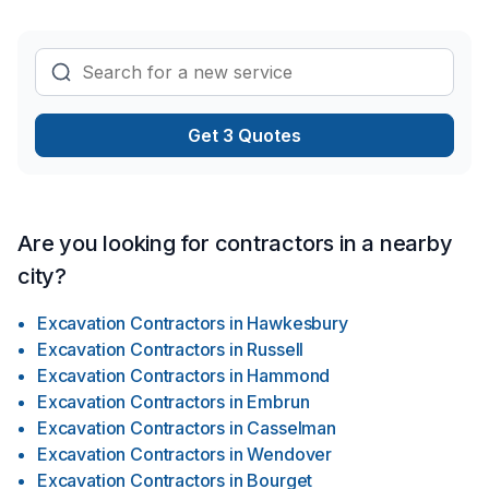
votre projet à une équipe qui a à cœur votre satisfaction.
Get 3 Quotes
Are you looking for contractors in a nearby
city?
Excavation Contractors
in
Hawkesbury
Excavation Contractors
in
Russell
Excavation Contractors
in
Hammond
Excavation Contractors
in
Embrun
Excavation Contractors
in
Casselman
Excavation Contractors
in
Wendover
Excavation Contractors
in
Bourget