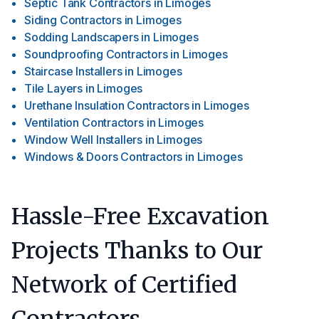
Septic Tank Contractors
in
Limoges
Siding Contractors
in
Limoges
Sodding Landscapers
in
Limoges
Soundproofing Contractors
in
Limoges
Staircase Installers
in
Limoges
Tile Layers
in
Limoges
Urethane Insulation Contractors
in
Limoges
Ventilation Contractors
in
Limoges
Window Well Installers
in
Limoges
Windows & Doors Contractors
in
Limoges
Hassle-Free Excavation
Projects Thanks to Our
Network of Certified