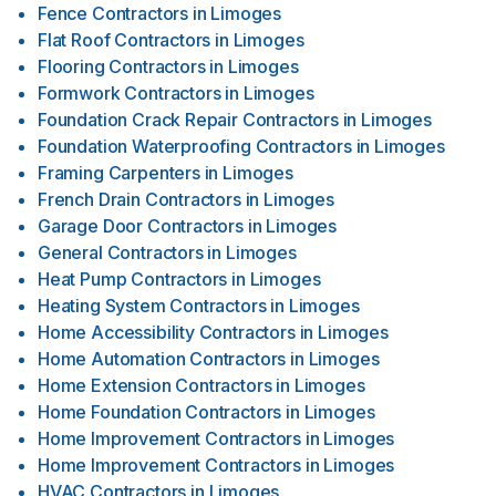
Fence Contractors
in
Limoges
Flat Roof Contractors
in
Limoges
Flooring Contractors
in
Limoges
Formwork Contractors
in
Limoges
Foundation Crack Repair Contractors
in
Limoges
Foundation Waterproofing Contractors
in
Limoges
Framing Carpenters
in
Limoges
French Drain Contractors
in
Limoges
Garage Door Contractors
in
Limoges
General Contractors
in
Limoges
Heat Pump Contractors
in
Limoges
Heating System Contractors
in
Limoges
Home Accessibility Contractors
in
Limoges
Home Automation Contractors
in
Limoges
Home Extension Contractors
in
Limoges
Home Foundation Contractors
in
Limoges
Home Improvement Contractors
in
Limoges
Home Improvement Contractors
in
Limoges
HVAC Contractors
in
Limoges