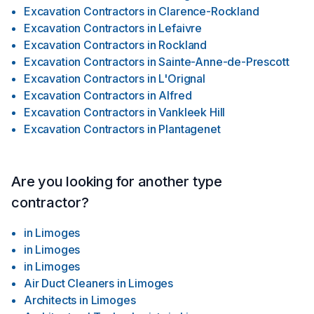
Excavation Contractors
in
Clarence-Rockland
Excavation Contractors
in
Lefaivre
Excavation Contractors
in
Rockland
Excavation Contractors
in
Sainte-Anne-de-Prescott
Excavation Contractors
in
L'Orignal
Excavation Contractors
in
Alfred
Excavation Contractors
in
Vankleek Hill
Excavation Contractors
in
Plantagenet
Are you looking for another type
contractor?
in
Limoges
in
Limoges
in
Limoges
Air Duct Cleaners
in
Limoges
Architects
in
Limoges