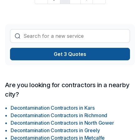
Roofing, Siding, Sound proofing, Staircase & railing, Tiling,
Wall insulation, Welding, Window well, Wooden balcony
projects in Eastern Ontario. We believe in combining modern
innovation with traditional craftsmanship for stunning results.
Find out how easy it is to work with a team who trul
Get 3 Quotes
Are you looking for contractors in a nearby
city?
Decontamination Contractors
in
Kars
Decontamination Contractors
in
Richmond
Decontamination Contractors
in
North Gower
Decontamination Contractors
in
Greely
Decontamination Contractors
in
Metcalfe