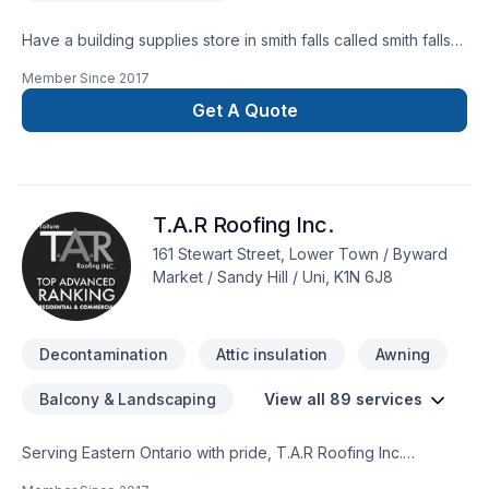
Have a building supplies store in smith falls called smith falls
building supplies and I have been doing renovations for over
Member Since
2017
17 years we do kitchens bathrooms all types of flooring as
well trim and doors. Painting basements and more decks
Get A Quote
fence siding you name it will probably do it
T.A.R Roofing Inc.
161 Stewart Street, Lower Town / Byward
Market / Sandy Hill / Uni, K1N 6J8
Decontamination
Attic insulation
Awning
Balcony & Landscaping
View all 89 services
Serving Eastern Ontario with pride, T.A.R Roofing Inc.
specializes in Attic insulation, Basement, Basement insulation,