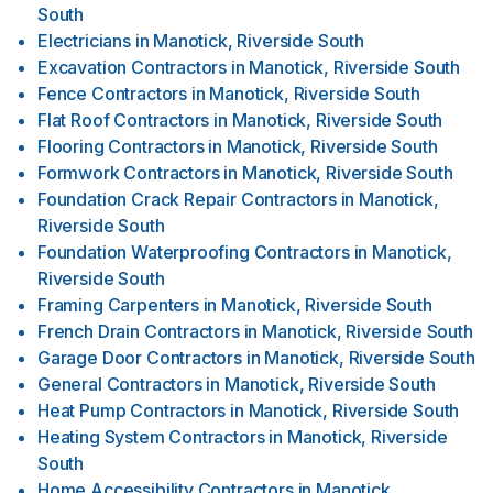
South
Electricians
in
Manotick, Riverside South
Excavation Contractors
in
Manotick, Riverside South
Fence Contractors
in
Manotick, Riverside South
Flat Roof Contractors
in
Manotick, Riverside South
Flooring Contractors
in
Manotick, Riverside South
Formwork Contractors
in
Manotick, Riverside South
Foundation Crack Repair Contractors
in
Manotick,
Riverside South
Foundation Waterproofing Contractors
in
Manotick,
Riverside South
Framing Carpenters
in
Manotick, Riverside South
French Drain Contractors
in
Manotick, Riverside South
Garage Door Contractors
in
Manotick, Riverside South
General Contractors
in
Manotick, Riverside South
Heat Pump Contractors
in
Manotick, Riverside South
Heating System Contractors
in
Manotick, Riverside
South
Home Accessibility Contractors
in
Manotick,