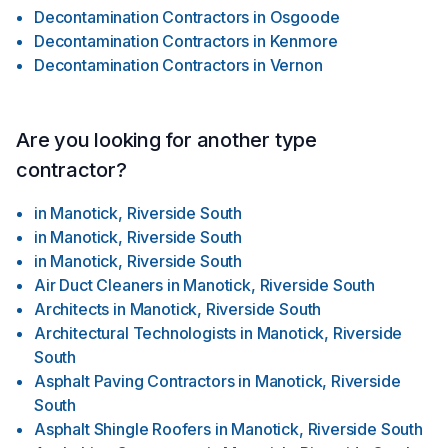
Decontamination Contractors
in
Osgoode
Decontamination Contractors
in
Kenmore
Decontamination Contractors
in
Vernon
Are you looking for another type
contractor?
in
Manotick, Riverside South
in
Manotick, Riverside South
in
Manotick, Riverside South
Air Duct Cleaners
in
Manotick, Riverside South
Architects
in
Manotick, Riverside South
Architectural Technologists
in
Manotick, Riverside
South
Asphalt Paving Contractors
in
Manotick, Riverside
South
Asphalt Shingle Roofers
in
Manotick, Riverside South