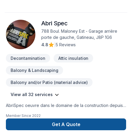
Drain français, Escalier et rampe, Excavation, Fissures,
Fondation, Fondations, Fosse septique, Foyer et poêle,
Garage, Gouttières, Gypse, Insonorisation, Isolation, Isolation
Abri Spec
entre-toît, Isolation mur, Isolation sous-sol, Levage de maison,
Maçonnerie, Margelle, Meubles, Patio, Peinture, Plancher,
788 Boul. Maloney Est - Garage arrière
Porte de garage, Portes et fenêtres, Puit de lumière,
porte de gauche, Gatineau, J8P 1G6
Rénovation générale, Revêtement extérieur, Salle de bain,
4.8
|
5 Reviews
Solarium, Soudeur, Sous-sol, Tapis, Tirage de joint, Toiture.
Nous desservons Eastern Ontario,Outaouais avec
Decontamination
Attic insulation
Balcony & Landscaping
Balcony and/or Patio (material advice)
View all 32 services
AbriSpec oeuvre dans le domaine de la construction depuis
2015. Nous sommes certifiés "Entrepreneur Général".Nous
Member Since
2022
sommes les spécialistes:Décontamination de moisissures et
d'amianteDémolition / Reconstruction (utilisation de matériaux
Get A Quote
à l'épreuve des moisissures).Rénovation de tout