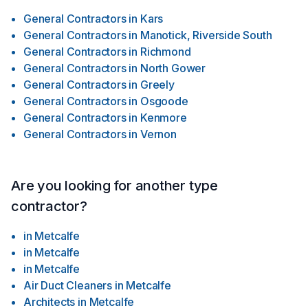
General Contractors
in
Kars
General Contractors
in
Manotick, Riverside South
General Contractors
in
Richmond
General Contractors
in
North Gower
General Contractors
in
Greely
General Contractors
in
Osgoode
General Contractors
in
Kenmore
General Contractors
in
Vernon
Are you looking for another type
contractor?
in
Metcalfe
in
Metcalfe
in
Metcalfe
Air Duct Cleaners
in
Metcalfe
Architects
in
Metcalfe