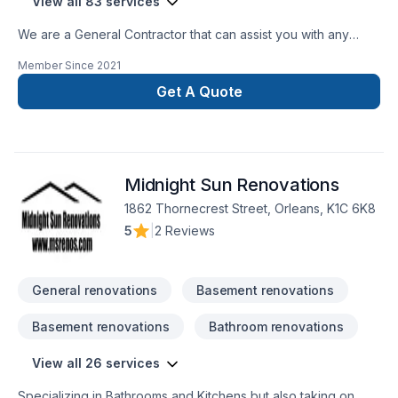
View all 83 services
We are a General Contractor that can assist you with any
services from foundations to roofing.
Member Since
2021
Get A Quote
Midnight Sun Renovations
1862 Thornecrest Street, Orleans, K1C 6K8
5
|
2 Reviews
General renovations
Basement renovations
Basement renovations
Bathroom renovations
View all 26 services
Specializing in Bathrooms and Kitchens but also taking on