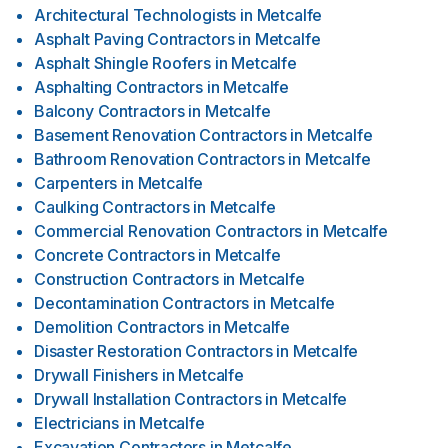
Architectural Technologists
in
Metcalfe
Asphalt Paving Contractors
in
Metcalfe
Asphalt Shingle Roofers
in
Metcalfe
Asphalting Contractors
in
Metcalfe
Balcony Contractors
in
Metcalfe
Basement Renovation Contractors
in
Metcalfe
Bathroom Renovation Contractors
in
Metcalfe
Carpenters
in
Metcalfe
Caulking Contractors
in
Metcalfe
Commercial Renovation Contractors
in
Metcalfe
Concrete Contractors
in
Metcalfe
Construction Contractors
in
Metcalfe
Decontamination Contractors
in
Metcalfe
Demolition Contractors
in
Metcalfe
Disaster Restoration Contractors
in
Metcalfe
Drywall Finishers
in
Metcalfe
Drywall Installation Contractors
in
Metcalfe
Electricians
in
Metcalfe
Excavation Contractors
in
Metcalfe