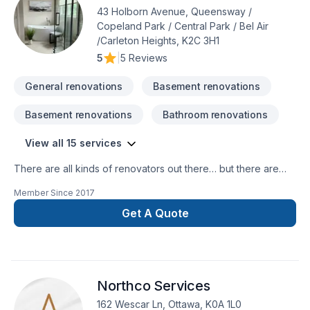
43 Holborn Avenue, Queensway /
Copeland Park / Central Park / Bel Air
/Carleton Heights, K2C 3H1
5
|
5 Reviews
General renovations
Basement renovations
Basement renovations
Bathroom renovations
View all 15 services
There are all kinds of renovators out there… but there are
only a few who can really strike the balance between
Member Since
2017
reliability, affordability, and true beauty.ARC 360 is a group of
craftsmen and innovators based in Ottawa serving the
Get A Quote
National Capital Region. We can create a unique and
powerful statement for your home, and we’re proud to do so
on time and on budget… every time.Translating your vision
into reality requires great technical skill, estimating and
Northco Services
planning, and management of materials and workmanship. We
work with you through every step of the process – and we’re
162 Wescar Ln, Ottawa, K0A 1L0