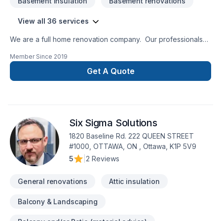
Basement insulation
Basement renovations
View all 36 services
We are a full home renovation company. Our professionals
are insured and certified for all the services we provide.
Member Since
2019
Since 1996, Insane Renovation understands the importance
of a job well done. All renovations are done by
Get A Quote
professional craftspeople in order to honor factory warranty.
20 years of satisfied customers!
Six Sigma Solutions
1820 Baseline Rd. 222 QUEEN STREET
#1000, OTTAWA, ON , Ottawa, K1P 5V9
5
|
2 Reviews
General renovations
Attic insulation
Balcony & Landscaping