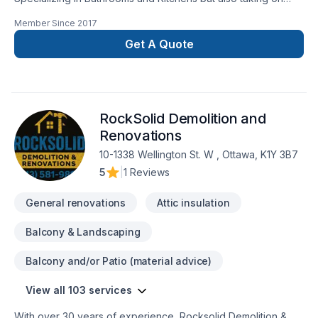
your flooring and tiling projects. We work on seasonal
Member Since
2017
projects like decks and fences and will also take on painting
contracts. We also have all the sub trades to get any other
Get A Quote
work you might want done.
RockSolid Demolition and
Renovations
10-1338 Wellington St. W , Ottawa, K1Y 3B7
5
|
1 Reviews
General renovations
Attic insulation
Balcony & Landscaping
Balcony and/or Patio (material advice)
View all 103 services
With over 30 years of experience, Rocksolid Demolition &