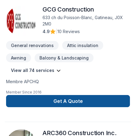
Margelle, Meubles, Pavé uni, Paysagement, Peinture,
GCG Construction
Plancher, Plomberie, Portes et fenêtres, Rénovation
générale, Revêtement extérieur, Salle de bain, Soudeur,
633 ch du Poisson-Blanc, Gatineau, J0X
Sous-sol, Tapis, Toiture, Tourbe, Transport, Ventilation dans
2M0
les secteurs de Eastern Ontario,Outaouais, combinant
4.9
|
10 Reviews
expérience, innovation et rigueur. Notre équipe
expérimentée vous accompagne à chaque étape, avec d
General renovations
Attic insulation
Awning
Balcony & Landscaping
View all 74 services
Membre APCHQ
Member Since
2016
Get A Quote
ARC360 Construction Inc.