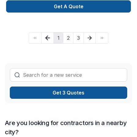
quality services you can trust on time and on your budget!
Get A Quote
We specialize in custom work and here are just some of the
custom work we can provide you with:KitchensCustom
bathroom/steam roomsAdditions/secondary dwellingsCustom
Home builds and ICF constructionDesign and Build These are
1
2
3
just some of our services we can help you with. Please feel
free to reach out to us if you have any questions we would
be happy to answer them!
Get 3 Quotes
Are you looking for contractors in a nearby
city?