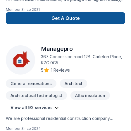
the best service, the most well-trained and professional
Member Since
2021
employees, and the highest commitment to serving our
clients. We are a community-based company dedicated to
Get A Quote
serving our friends and neighbours in Ottawa, as well as
Kingston and Barrie. We believe that good work and local
involvement can make the community stronger.
Managepro
367 Concession road 12B, Carleton Place,
K7C 0C5
5
|
1 Reviews
General renovations
Architect
Architectural technologist
Attic insulation
View all 92 services
We are professional residential construction company
specializing in all residential construction services. All of our
Member Since
2024
services are located in our website. We provide fast, reliable,