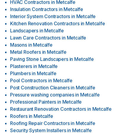
HVAC Contractors
in
Metcalfe
Insulation Contractors
in
Metcalfe
Interior System Contractors
in
Metcalfe
Kitchen Renovation Contractors
in
Metcalfe
Landscapers
in
Metcalfe
Lawn Care Contractors
in
Metcalfe
Masons
in
Metcalfe
Metal Roofers
in
Metcalfe
Paving Stone Landscapers
in
Metcalfe
Plasterers
in
Metcalfe
Plumbers
in
Metcalfe
Pool Contractors
in
Metcalfe
Post Construction Cleaners
in
Metcalfe
Pressure washing companies
in
Metcalfe
Professional Painters
in
Metcalfe
Restaurant Renovation Contractors
in
Metcalfe
Roofers
in
Metcalfe
Roofing Repair Contractors
in
Metcalfe
Security System Installers
in
Metcalfe