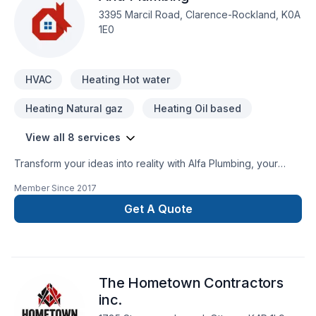
3395 Marcil Road, Clarence-Rockland, K0A
1E0
HVAC
Heating Hot water
Heating Natural gaz
Heating Oil based
View all 8 services
Transform your ideas into reality with Alfa Plumbing, your
local expert in Heating, Hot water heating, HVAC, Natural gaz
Member Since
2017
heating, Oil based heating, Plumber in Eastern Ontario.
Choosing Alfa Plumbing means choosing peace of mind and
Get A Quote
a team that genuinely cares about your success. Start
building your vision with confidence — reach out to us. At Alfa
Plumbing, we’re driven by the belief that every client
deserves exceptional service and lasting results.
The Hometown Contractors
inc.