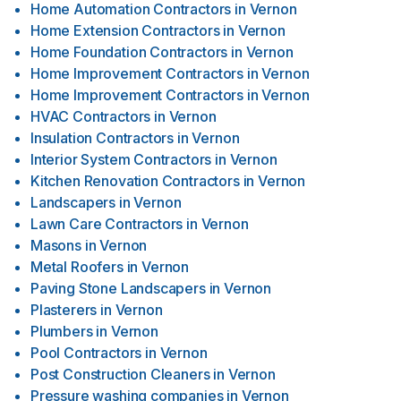
Home Automation Contractors
in
Vernon
Home Extension Contractors
in
Vernon
Home Foundation Contractors
in
Vernon
Home Improvement Contractors
in
Vernon
Home Improvement Contractors
in
Vernon
HVAC Contractors
in
Vernon
Insulation Contractors
in
Vernon
Interior System Contractors
in
Vernon
Kitchen Renovation Contractors
in
Vernon
Landscapers
in
Vernon
Lawn Care Contractors
in
Vernon
Masons
in
Vernon
Metal Roofers
in
Vernon
Paving Stone Landscapers
in
Vernon
Plasterers
in
Vernon
Plumbers
in
Vernon
Pool Contractors
in
Vernon
Post Construction Cleaners
in
Vernon
Pressure washing companies
in
Vernon