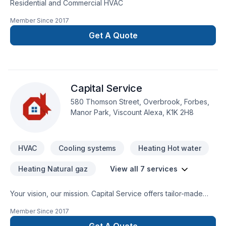
Residential and Commercial HVAC
Member Since
2017
Get A Quote
Capital Service
580 Thomson Street, Overbrook, Forbes,
Manor Park, Viscount Alexa, K1K 2H8
HVAC
Cooling systems
Heating Hot water
Heating Natural gaz
View all 7 services
Your vision, our mission. Capital Service offers tailor-made
Heating, Hot water heating, HVAC, Natural gaz heating, Oil
Member Since
2017
based heating services for Eastern Ontario clients. Big or
small, each project is handled with care, respect, and a