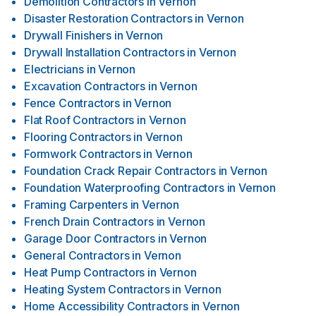
Demolition Contractors
in
Vernon
Disaster Restoration Contractors
in
Vernon
Drywall Finishers
in
Vernon
Drywall Installation Contractors
in
Vernon
Electricians
in
Vernon
Excavation Contractors
in
Vernon
Fence Contractors
in
Vernon
Flat Roof Contractors
in
Vernon
Flooring Contractors
in
Vernon
Formwork Contractors
in
Vernon
Foundation Crack Repair Contractors
in
Vernon
Foundation Waterproofing Contractors
in
Vernon
Framing Carpenters
in
Vernon
French Drain Contractors
in
Vernon
Garage Door Contractors
in
Vernon
General Contractors
in
Vernon
Heat Pump Contractors
in
Vernon
Heating System Contractors
in
Vernon
Home Accessibility Contractors
in
Vernon