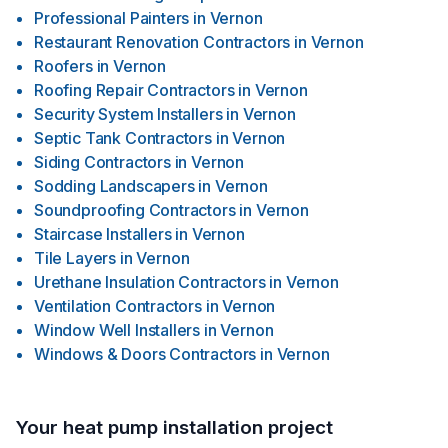
Professional Painters
in
Vernon
Restaurant Renovation Contractors
in
Vernon
Roofers
in
Vernon
Roofing Repair Contractors
in
Vernon
Security System Installers
in
Vernon
Septic Tank Contractors
in
Vernon
Siding Contractors
in
Vernon
Sodding Landscapers
in
Vernon
Soundproofing Contractors
in
Vernon
Staircase Installers
in
Vernon
Tile Layers
in
Vernon
Urethane Insulation Contractors
in
Vernon
Ventilation Contractors
in
Vernon
Window Well Installers
in
Vernon
Windows & Doors Contractors
in
Vernon
Your heat pump installation project