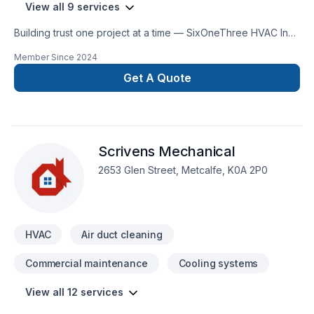
View all 9 services
Building trust one project at a time — SixOneThree HVAC Inc.,
specialists in Geothermal energy, Heating, Hot water heating,
Member Since
2024
HVAC, Natural gaz heating, Oil based heating, Ventilation
across Eastern Ontario. Our mission is simple: to deliver value,
Get A Quote
quality, and a positive experience, every time. Find out how
easy it is to work with a team who truly listens. At
SixOneThree HVAC Inc., we’re driven by the belief that every
client deserves exceptional service and lasting results.
Scrivens Mechanical
2653 Glen Street, Metcalfe, K0A 2P0
HVAC
Air duct cleaning
Commercial maintenance
Cooling systems
View all 12 services