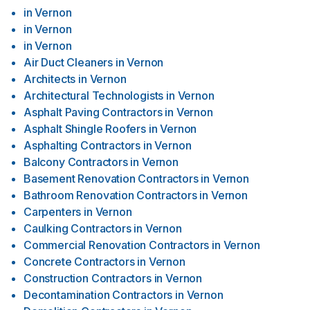
in
Vernon
in
Vernon
in
Vernon
Air Duct Cleaners
in
Vernon
Architects
in
Vernon
Architectural Technologists
in
Vernon
Asphalt Paving Contractors
in
Vernon
Asphalt Shingle Roofers
in
Vernon
Asphalting Contractors
in
Vernon
Balcony Contractors
in
Vernon
Basement Renovation Contractors
in
Vernon
Bathroom Renovation Contractors
in
Vernon
Carpenters
in
Vernon
Caulking Contractors
in
Vernon
Commercial Renovation Contractors
in
Vernon
Concrete Contractors
in
Vernon
Construction Contractors
in
Vernon
Decontamination Contractors
in
Vernon