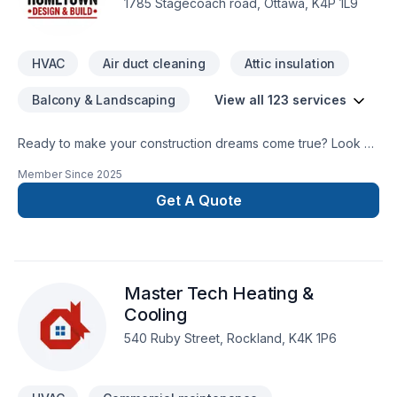
1785 Stagecoach road, Ottawa, K4P 1L9
HVAC
Air duct cleaning
Attic insulation
Balcony & Landscaping
View all 123 services
Ready to make your construction dreams come true? Look no
further than the Hometown Contractors! Let us make your
Member Since
2025
dream home a reality!
Get A Quote
Master Tech Heating &
Cooling
540 Ruby Street, Rockland, K4K 1P6