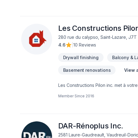
Les Constructions Pilon
280 rue du calypso, Saint-Lazare, J7T
4.6
|
10 Reviews
Drywall finishing
Balcony & 
Basement renovations
View a
Les Constructions Pilon inc. met à votr
Armoires, Carrelage, Charpentier, Comm
Member Since
2016
Peinture, Plancher, Rénovation général
Eastern Ontario,Montérégie. Nous croy
garantir des résultats au-delà de vos 
confiance.
DAR-Rénoplus Inc.
2581 Laure-Gaudreault, Vaudreuil-Dori