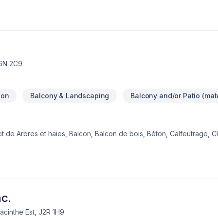
J6N 2C9
ion
Balcony & Landscaping
Balcony and/or Patio (mate
 de Arbres et haies, Balcon, Balcon de bois, Béton, Calfeutrage, Cl
oêle, Garage, Gouttières, Gypse, Insonorisation, Isolation, Isolation e
gelle, Patio, Peinture, Peinture extérieur, Plancher, Plomberie, Port
eur, Salle de bain, Soudeur, Sous-sol, Teinture de plancher, Tirage
nt envers la qualité et la satisfaction client à Montérégie,Montréa
sée, adaptée à chaque client, pour garantir des résultats au-delà d
a à cœur votre sat
c.
acinthe Est, J2R 1H9