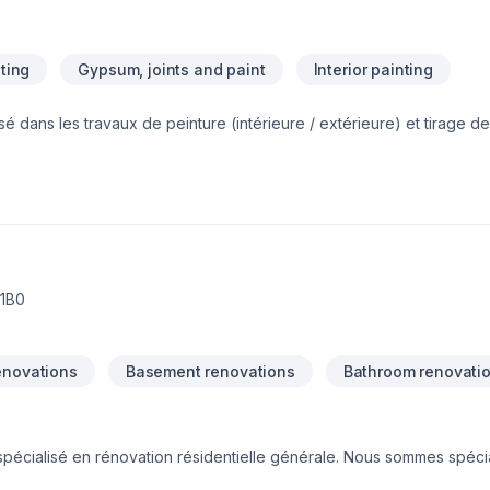
nting
Gypsum, joints and paint
Interior painting
é dans les travaux de peinture (intérieure / extérieure) et tirage de 
 desservant l'ile de Montréal ainsi que la rive nord.La satisfaction d
il est toujours exécutés dans les règles de l’art.
 1B0
enovations
Basement renovations
Bathroom renovati
pécialisé en rénovation résidentielle générale. Nous sommes spéci