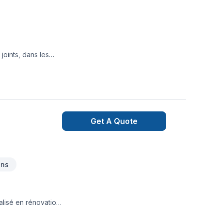
joints, dans les
u client est notre
Get A Quote
ons
alisé en rénovation