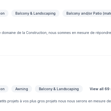
ion
Balcony & Landscaping
Balcony and/or Patio (mate
le domaine de la Construction, nous sommes en mesure de répondre
’efficacité en milieu de travail. C’est pourquoi nous savons aménage
ficace. Nous ajusterons notre horaire de travail à la vôtre, afinqu’u
oit accessible et sécuritaire pour votre clientèle. Ne perdez aucune
entière satisfaction de sa clientèle, Construction Urbana inc. dévelo
 des réalisations de très haute qualité et complexité. Nous nous enga
a confiance de ceux-ci.
ion
Awning
Balcony & Landscaping
View all 69
etits projets à vos plus gros projets nous nous serons en mesure de
votre écoute. Service personnalisé !