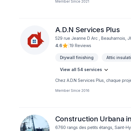
Member Since
2021
A.D.N Services Plus
529 rue Jeanne D Arc , Beauharnois, 
4.6
|
19 Reviews
Drywall finishing
Attic insulat
View all 54 services
Chez A.D.N Services Plus, chaque projet
Démolition, Escalier et rampe, Foyer et p
Member Since
2016
mur, Isolation sous-sol, Maçonnerie, Mar
Rénovation générale, Revêtement extéri
l'occasion de démontrer notre engageme
l'importance d'une approche personnali
Confiez votre projet à une équipe qui 
Construction Urbana in
6760 rangs des petits étangs, Saint-Hy