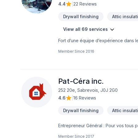
4.4
|
22 Reviews
Drywall finishing
Attic insulat
View all 69 services
Fort d’une équipe d’expérience dans 
Notre équipe connaît l’importance de l
Member Since
2016
résidentiel ou commercial de manière ef
d’opération arrivées, votre commerce s
pendant votre projet.Afin de garantir l’
d’affaires efficaces, garantissant ainsi
nos clients, afin de gagner et garder l
Pat-Céra inc.
252 20e, Sabrevois, J0J 2G0
4.6
|
16 Reviews
Drywall finishing
Attic insulat
Entrepreneur Général : Pour vos tous p
réalisez vos travaux tout en restant à 
Member Since
2017