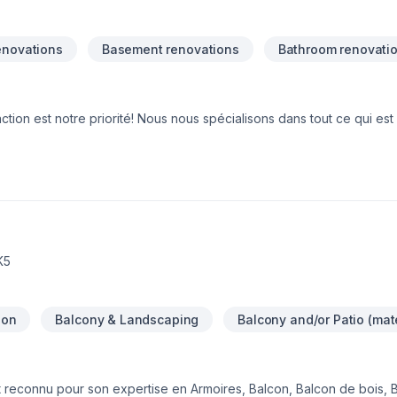
enovations
Basement renovations
Bathroom renovati
ion est notre priorité! Nous nous spécialisons dans tout ce qui est
sol, salle de bain, ainsi que vos chambres supplémentaires, seront re
es, les travaux prioritaires sont compromis de la peinture, démolitio
er flottant, etc.), dosseret de cuisine, installation ou changement d
lâtrage , etc.).
K5
ion
Balcony & Landscaping
Balcony and/or Patio (mate
t reconnu pour son expertise en Armoires, Balcon, Balcon de bois, 