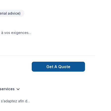
rial advice)
 à vos exigences.
r votre espace
ne fois les heures
 productivité
ppe des relations
geons à satisfaire
Get A Quote
 services
 s’adaptez afin de