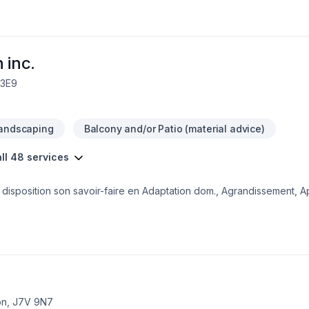
 inc.
 3E9
Landscaping
Balcony and/or Patio (material advice)
ll 48 services
e disposition son savoir-faire en Adaptation dom., Agrandissement, Ap
ercial, Cuisine, Démolition, Escalier et rampe, Garage, Gouttières,
e, Salle de bain, Soudeur, Sous-sol, Tapis, Tirage de joint pour emb
ons en l'importance d'une approche personnalisée, adaptée à chaq
attentes. Demandez votre soumission personnalisée et démarrez votr
on, J7V 9N7