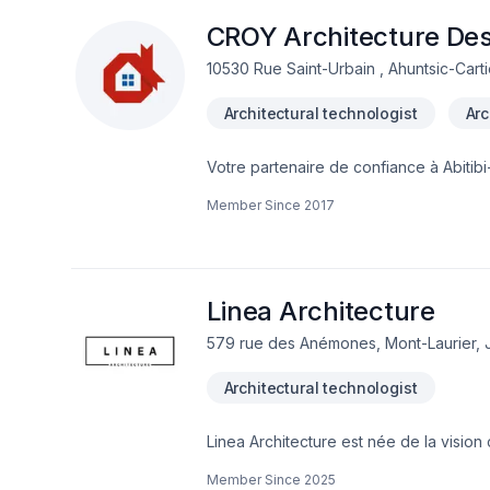
CROY Architecture De
10530 Rue Saint-Urbain , Ahuntsic-Carti
Architectural technologist
Arc
Votre partenaire de confiance à Abiti
Appalaches,Estrie,Lanaudière,Laurenti
Member Since
2017
Architecture Design, spécialiste de Arc
l'importance d'une approche personnali
Nous sommes impatients de collaborer 
Linea Architecture
579 rue des Anémones, Mont-Laurier, 
Architectural technologist
Linea Architecture est née de la visio
distinctifs et hors du commun. Basée à 
Member Since
2025
engagement à concevoir des espaces qui 