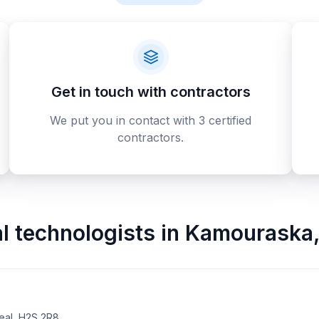
Get in touch with contractors
We put you in contact with 3 certified
contractors.
al technologists
in
Kamouraska
eal, H2S 2R8