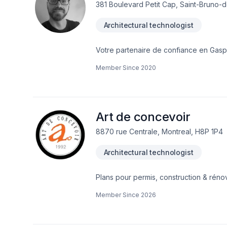
381 Boulevard Petit Cap, Saint-Bruno-d
Architectural technologist
Votre partenaire de confiance en Gaspés
concrétiser vos projets les plus ambiti
Member Since
2020
votre vision. Mon engagement est simple
Art de concevoir
8870 rue Centrale, Montreal, H8P 1P4
Architectural technologist
Plans pour permis, construction & réno
Membre de l’Ordre des technologues pr
Member Since
2026
de la construction Plans pour DEMANDE
cuisine, toit, etc.Plans de cuisine, ré
Accompagnement avec la ville Montréa