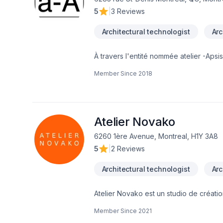
5
|
3 Reviews
Architectural technologist
Arc
À travers l'entité nommée atelier -Ap
Architectes du Québec. Il cumule presque
Member Since
2018
stagiaire et un technologue sénior. Le tr
écologique, bioclimatique, les système
la conception ergonomique pour personn
conceptuel et clairement différencier l'
offrons tous les services d'architecture
Atelier Novako
6260 1ère Avenue, Montreal, H1Y 3A8
5
|
2 Reviews
Architectural technologist
Arc
Atelier Novako est un studio de créati
développement de projets inspirants et 
Member Since
2021
les éléments fondateurs de nos créati