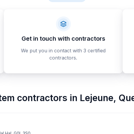
Get in touch with contractors
We put you in contact with 3 certified
contractors.
stem contractors
in
Lejeune
,
Qu
a! Ha!, G0L 3S0