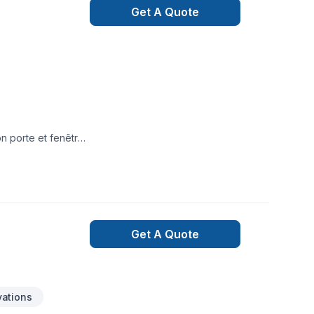
Get A Quote
on porte et fenêtre
Get A Quote
ations