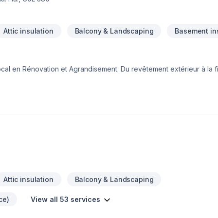
Attic insulation
Balcony & Landscaping
Basement in
randisement. Du revêtement extérieur à la finition intérieure
ous
onseils sur mesure et un service clé en main irréprochable. Parlon
 : offrir un service d'exception, centré
Attic insulation
Balcony & Landscaping
ce)
View all 53 services