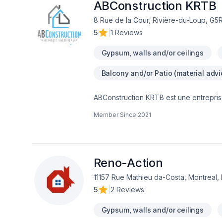
ABConstruction KRTB
8 Rue de la Cour, Rivière-du-Loup, G5R
5
|
1 Reviews
Gypsum, walls and/or ceilings
Balcony and/or Patio (material advi
ABConstruction KRTB est une entreprise 
etc. Bref tout se qui touche la rénovatio
Member Since
2021
Reno-Action
11157 Rue Mathieu da-Costa, Montreal,
5
|
2 Reviews
Gypsum, walls and/or ceilings