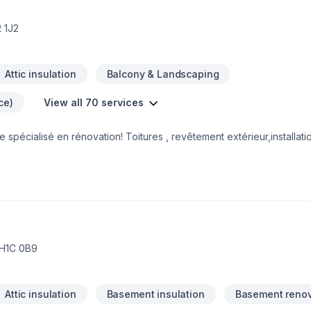
 1J2
Attic insulation
Balcony & Landscaping
ce)
View all 70 services
spécialisé en rénovation! Toitures , revêtement extérieur,installati
n!
 H1C 0B9
Attic insulation
Basement insulation
Basement renov