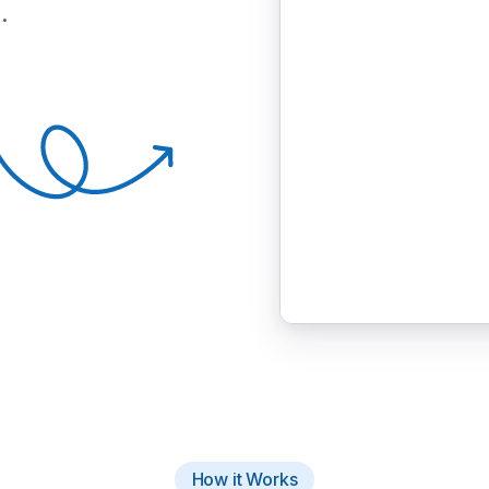
.
How it Works