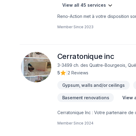
View all 45 services
Reno-Action met à votre disposition son
extérieur, Plancher, Salle de bain, Sou
Member Since
2023
Lanaudière,Laval,Montréal. Grâce à not
besoins spécifiques et à votre budget.
engagement est simple : offrir un servi
Cerratonique inc
3-3499 ch. des Quatre-Bourgeois, Qué
5
|
2 Reviews
Gypsum, walls and/or ceilings
Basement renovations
View a
Cerratonique Inc : Votre partenaire de 
nous offrons une gamme complète de se
Member Since
2024
haut de gamme à la finition intérieure
:Carrelage : Céramique, ardoise, marbre