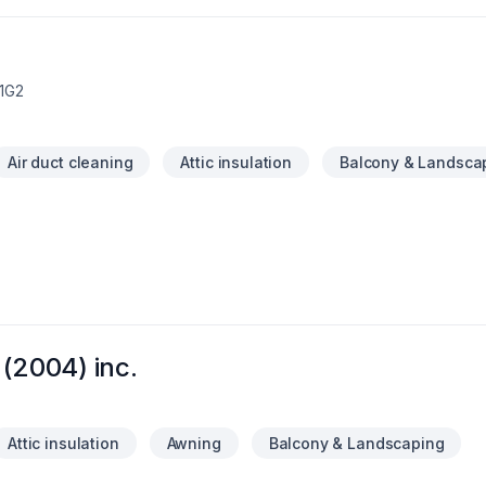
projet ? Contactez-nous dès maintenant pour une estimation gratuit
1G2
Air duct cleaning
Attic insulation
Balcony & Landsca
 (2004) inc.
Attic insulation
Awning
Balcony & Landscaping