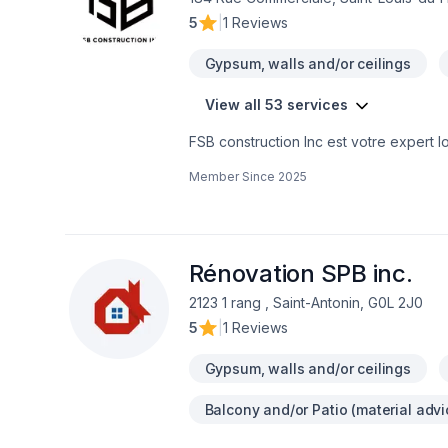
5
|
1 Reviews
Gypsum, walls and/or ceilings
View all 53 services
FSB construction Inc est votre expert local en Rénovation et Ag
dans les secteurs de Bas-Saint-Laurent. Combinant expérience, innovation et rigueur. Notre équipe expérimentée v
Member Since
2025
accompagne à chaque étape, avec des c
aujourd'hui et voyons comment nous pouvons vous aider. Notre engagement est simple
sur vos besoins et vos aspirations.
Rénovation SPB inc.
2123 1 rang , Saint-Antonin, G0L 2J0
5
|
1 Reviews
Gypsum, walls and/or ceilings
Balcony and/or Patio (material advi