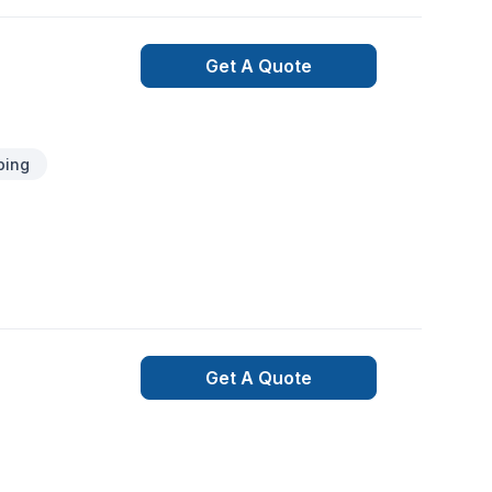
e.367-383-
Get A Quote
ping
Get A Quote