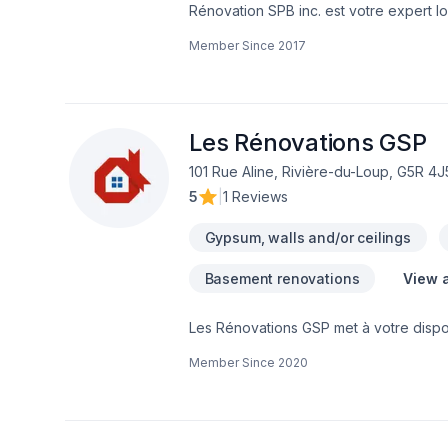
Rénovation SPB inc. est votre expert lo
Cuisine, Démolition, Escalier et rampe, F
Member Since
2017
Isolation mur, Isolation sous-sol, Marge
lumière, Revêtement extérieur, Salle de
Bas St-Laurent, combinant expérience
avec des conseils sur mesure et un ser
nous pouvons vous aider.
Les Rénovations GSP
101 Rue Aline, Rivière-du-Loup, G5R 4J
5
|
1 Reviews
Gypsum, walls and/or ceilings
Basement renovations
View a
Les Rénovations GSP met à votre disposi
Carrelage, Cuisine, Démolition, Garage
Member Since
2020
extérieur, Salle de bain, Sous-sol, Tir
expérimentée vous accompagne à chaqu
Transformons ensemble vos idées en ré