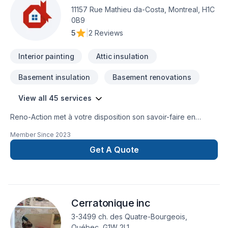
11157 Rue Mathieu da-Costa, Montreal, H1C
0B9
5
|
2 Reviews
Interior painting
Attic insulation
Basement insulation
Basement renovations
View all 45 services
Reno-Action met à votre disposition son savoir-faire en
Carrelage, Cuisine, Entretien ménager, Gypse, Peinture,
Member Since
2023
Peinture extérieur, Plancher, Salle de bain, Sous-sol, Teinture
de plancher, Tirage de joint pour embellir vos espaces à
Get A Quote
Lanaudière,Laval,Montréal. Grâce à notre approche centrée
sur le client, nous proposons des solutions adaptées à vos
besoins spécifiques et à votre budget. Nous sommes
impatients de collaborer avec vous pour concrétiser votre
Cerratonique inc
projet. Notre engagement est simple : offrir un service
d'exception, centré sur vos besoins et vos aspirations.
3-3499 ch. des Quatre-Bourgeois,
Québec, G1W 2L1