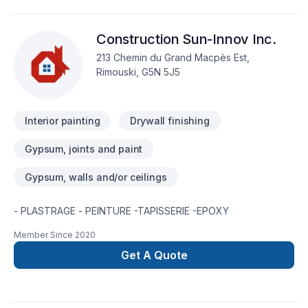
démarrez votre projet en toute confiance. Notre engagement
est simple : offrir un service d'exception, centré sur vos
Construction Sun-Innov Inc.
besoins et vos aspirations.
213 Chemin du Grand Macpès Est,
Rimouski, G5N 5J5
Interior painting
Drywall finishing
Gypsum, joints and paint
Gypsum, walls and/or ceilings
- PLASTRAGE - PEINTURE -TAPISSERIE -EPOXY
Member Since
2020
Get A Quote