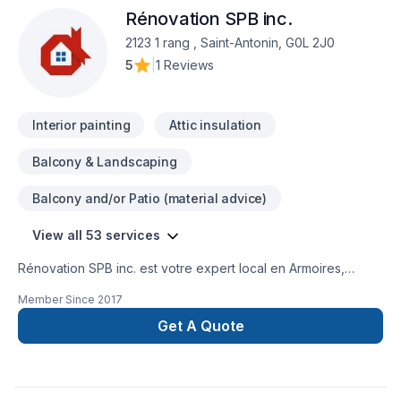
Rénovation SPB inc.
2123 1 rang , Saint-Antonin, G0L 2J0
5
|
1 Reviews
Interior painting
Attic insulation
Balcony & Landscaping
Balcony and/or Patio (material advice)
View all 53 services
Rénovation SPB inc. est votre expert local en Armoires,
Balcon, Balcon de bois, Béton, Calfeutrage, Carrelage,
Member Since
2017
Crépis, Cuisine, Démolition, Escalier et rampe, Fissures, Foyer
et poêle, Gouttières, Gypse, Insonorisation, Isolation, Isolation
Get A Quote
entre-toît, Isolation mur, Isolation sous-sol, Margelle, Meubles,
Patio, Peinture, Plancher, Porte de garage, Portes et
fenêtres, Puit de lumière, Revêtement extérieur, Salle de
bain, Soudeur, Sous-sol, Tapis, Teinture de plancher, Toiture