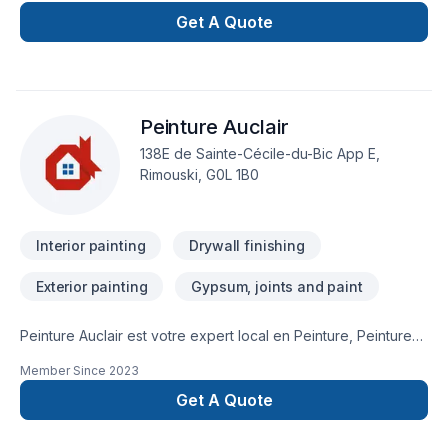
Get A Quote
Peinture Auclair
138E de Sainte-Cécile-du-Bic App E,
Rimouski, G0L 1B0
Interior painting
Drywall finishing
Exterior painting
Gypsum, joints and paint
Peinture Auclair est votre expert local en Peinture, Peinture
extérieur, Tirage de joint dans les secteurs de Bas St-
Member Since
2023
Laurent, combinant expérience, innovation et rigueur. Grâce à
notre approche centrée sur le client, nous proposons des
Get A Quote
solutions adaptées à vos besoins spécifiques et à votre
budget. Demandez votre soumission personnalisée et