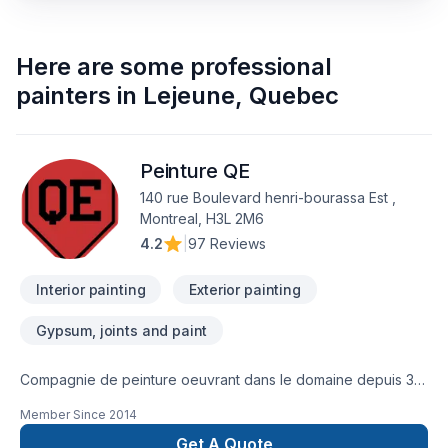
Here are some
professional
painters
in
Lejeune
,
Quebec
Peinture QE
140 rue Boulevard henri-bourassa Est ,
Montreal, H3L 2M6
4.2
|
97 Reviews
Interior painting
Exterior painting
Gypsum, joints and paint
Compagnie de peinture oeuvrant dans le domaine depuis 30
ans. Peinture QE est la branche professionnelle de celle-ci. Il
Member Since
2014
nous fera plaisir de venir discuter de vos travaux avec vous!
Get A Quote