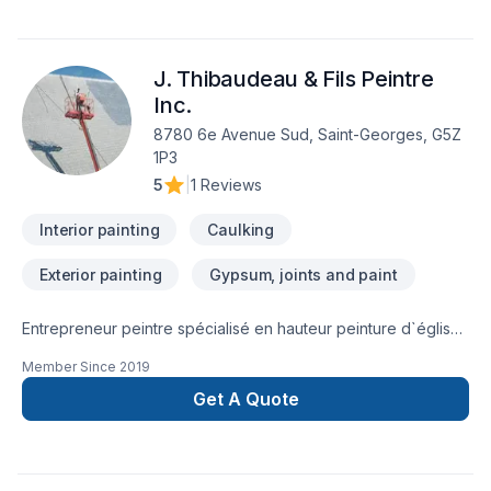
exigences, vos délais et votre vision. Confiez votre projet à
une équipe qui a à cœur votre satisfaction. Notre
engagement est simple : offrir un service d'exception, centré
J. Thibaudeau & Fils Peintre
sur vos besoins et vos aspirations.
Inc.
8780 6e Avenue Sud, Saint-Georges, G5Z
1P3
5
|
1 Reviews
Interior painting
Caulking
Exterior painting
Gypsum, joints and paint
Entrepreneur peintre spécialisé en hauteur peinture d`églises
et autres bâtiments. Peinture de toîtures de tôles, fenêtres
Member Since
2019
d`église et autres, murs, calfeutrage et réparation de fuites
d`eau, pose de grillages a pigeons, enduit de toutes sortes,
Get A Quote
lavage pression, lavage de fenêtres, inspection, prise de
photo pour assurance et biens d`autres...