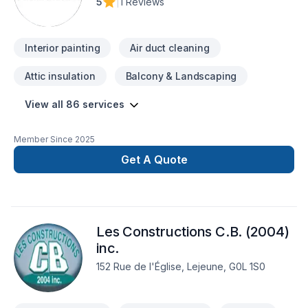
5
|
1 Reviews
8097cerratonic1@gmail.com
Interior painting
Air duct cleaning
Attic insulation
Balcony & Landscaping
View all 86 services
Member Since
2025
Get A Quote
Les Constructions C.B. (2004)
inc.
152 Rue de l'Église, Lejeune, G0L 1S0