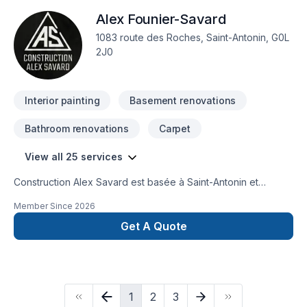
Alex Founier-Savard
1083 route des Roches, Saint-Antonin, G0L
2J0
Interior painting
Basement renovations
Bathroom renovations
Carpet
View all 25 services
Construction Alex Savard est basée à Saint-Antonin et
dessert l'ensemble du KRTB. Principalement axée sur la
Member Since
2026
rénovation générale, notre entreprise vous accompagne
dans tous vos projets. Qu’il s’agisse d'une toiture, de la
Get A Quote
construction d'une charpente, de finition extérieure (comme
votre revêtement ou un patio) ou encore de finition
intérieure, nous serons en mesure de mener votre projet à
bien, du début jusqu'à la fin.
1
2
3