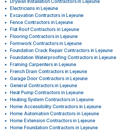
Drywall Installation Contractors
in
Lejeune
Electricians
in
Lejeune
Excavation Contractors
in
Lejeune
Fence Contractors
in
Lejeune
Flat Roof Contractors
in
Lejeune
Flooring Contractors
in
Lejeune
Formwork Contractors
in
Lejeune
Foundation Crack Repair Contractors
in
Lejeune
Foundation Waterproofing Contractors
in
Lejeune
Framing Carpenters
in
Lejeune
French Drain Contractors
in
Lejeune
Garage Door Contractors
in
Lejeune
General Contractors
in
Lejeune
Heat Pump Contractors
in
Lejeune
Heating System Contractors
in
Lejeune
Home Accessibility Contractors
in
Lejeune
Home Automation Contractors
in
Lejeune
Home Extension Contractors
in
Lejeune
Home Foundation Contractors
in
Lejeune