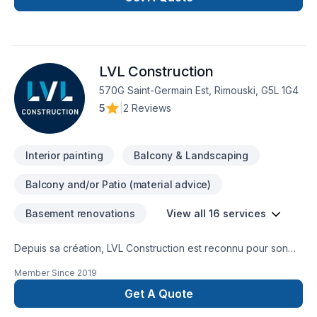
LVL Construction
570G Saint-Germain Est, Rimouski, G5L 1G4
5
|
2 Reviews
Interior painting
Balcony & Landscaping
Balcony and/or Patio (material advice)
Basement renovations
View all 16 services
Depuis sa création, LVL Construction est reconnu pour son
expertise en Gouttières, Peinture, Peinture extérieur,
Member Since
2019
Plancher, Revêtement extérieur, Toiture. Nous desservons
Bas St-Laurent avec passion et professionnalisme. Notre
Get A Quote
mission : concrétiser vos projets tout en respectant vos