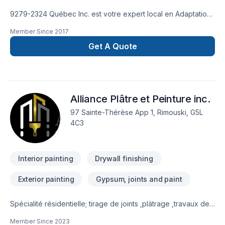
9279-2324 Québec Inc. est votre expert local en Adaptation
dom., Agrandissement, Après-sinistre, Armoires, Balcon,
Member Since
2017
Balcon de bois, Béton, Calfeutrage, Carrelage, Charpentier,
Clôture, Coffrage, Commercial, Crépis, Cuisine,
Get A Quote
Décontamination, Démolition, Drain français, Escalier et
rampe, Excavation, Fissures, Fondation, Fondations, Fosse
septique, Foyer et poêle, Garage, Gouttières, Gypse,
Insonorisation, Isolation, Isolation entre-toît, Isolation mur,
Alliance Plâtre et Peinture inc.
Isolation sous-sol, Levage de maison, Maçonnerie, Margelle,
Meubles, Patio, Peinture, Plancher, Porte de garage, Portes
97 Sainte-Thérèse App 1, Rimouski, G5L
et fenêtres, Puit de lumière, Rénovation générale,
4C3
Revêtement extérieur, Salle de bain, Solarium, Soudeur,
Sous-sol, Tapis, Tirage de joint, Toiture dans les secteurs de
Bas St-Laurent,Côte Nord,Gaspésie–Îles-de-la-Madeleine,
Interior painting
Drywall finishing
Exterior painting
Gypsum, joints and paint
Spécialité résidentielle; tirage de joints ,plâtrage ,travaux de
peinture intérieur / extérieur.
Member Since
2023