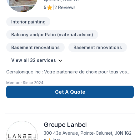
5
|
2 Reviews
Interior painting
Balcony and/or Patio (material advice)
Basement renovations
Basement renovations
View all 32 services
Cerratonique Inc : Votre partenaire de choix pour tous vos
projets de rénovation et de construction.Spécialisés en
Member Since
2024
carrelage, nous offrons une gamme complète de services de
construction pour transformer votre espace. De l'installation
Get A Quote
de céramique haut de gamme à la finition intérieure
personnalisée, notre équipe expérimentée s'occupe de
tout.Nos services incluent :Carrelage : Céramique, ardoise,
marbre et plus encore.Peinture intérieurePlâtrerieMenuiserie
Groupe Lanbel
intérieure et extérieureProjets personnalisésPrêt à
concrétiser votre projet ? Contactez-nous dès maintenant
300 43e Avenue, Pointe-Calumet, J0N 1G2
pour une estimation gratuite.367-383-