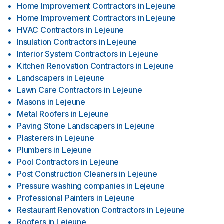
Home Improvement Contractors
in
Lejeune
Home Improvement Contractors
in
Lejeune
HVAC Contractors
in
Lejeune
Insulation Contractors
in
Lejeune
Interior System Contractors
in
Lejeune
Kitchen Renovation Contractors
in
Lejeune
Landscapers
in
Lejeune
Lawn Care Contractors
in
Lejeune
Masons
in
Lejeune
Metal Roofers
in
Lejeune
Paving Stone Landscapers
in
Lejeune
Plasterers
in
Lejeune
Plumbers
in
Lejeune
Pool Contractors
in
Lejeune
Post Construction Cleaners
in
Lejeune
Pressure washing companies
in
Lejeune
Professional Painters
in
Lejeune
Restaurant Renovation Contractors
in
Lejeune
Roofers
in
Lejeune