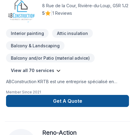
réalité. Contactez-nous dès maintenant.
8 Rue de la Cour, Rivière-du-Loup, G5R 1J2
5
|
1 Reviews
Interior painting
Attic insulation
Balcony & Landscaping
Balcony and/or Patio (material advice)
View all 70 services
ABConstruction KRTB est une entreprise spécialisé en
rénovation! Toitures , revêtement extérieur,installation porte
Member Since
2021
et fenêtre etc. Bref tout se qui touche la rénovation!
Get A Quote
Reno-Action