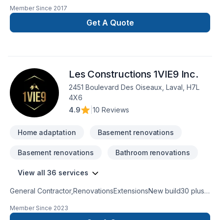
gros projets nous nous serons en mesure de s’adaptez afin
Member Since
2017
de réalisez vos travaux tout en restant à votre
écoute. Service personnalisé !
Get A Quote
Les Constructions 1VIE9 Inc.
2451 Boulevard Des Oiseaux, Laval, H7L
4X6
4.9
|
10 Reviews
Home adaptation
Basement renovations
Basement renovations
Bathroom renovations
View all 36 services
General Contractor,RenovationsExtensionsNew build30 plus
years experienceKitchen and bathroom
Member Since
2023
remodeling basement remodel