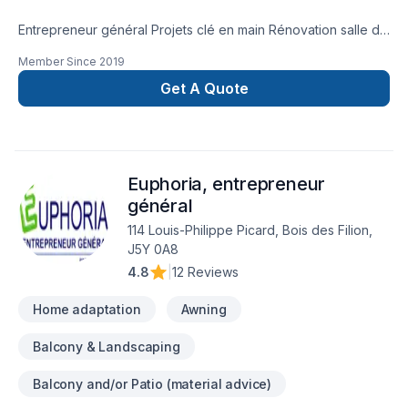
Entrepreneur général Projets clé en main Rénovation salle de
bain après sinistre Une équipe sur la Rive-Nors de Montréal
Member Since
2019
et une en Estrie pour mieux vous servir
Get A Quote
Euphoria, entrepreneur
général
114 Louis-Philippe Picard, Bois des Filion,
J5Y 0A8
4.8
|
12 Reviews
Home adaptation
Awning
Balcony & Landscaping
Balcony and/or Patio (material advice)