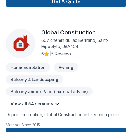
Get A Quote
Global Construction
607 chemin du lac Bertrand, Saint-
Hippolyte, J8A 1C4
5
|
5 Reviews
Home adaptation
Awning
Balcony & Landscaping
Balcony and/or Patio (material advice)
View all 54 services
Depuis sa création, Global Construction est reconnu pour son
expertise en Adaptation dom., Agrandissement, Après-
Member Since
2015
sinistre, Armoires, Balcon, Balcon de bois, Carrelage,