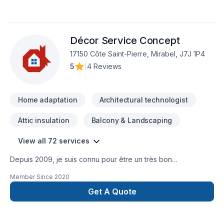
Décor Service Concept
17150 Côte Saint-Pierre, Mirabel, J7J 1P4
5
|
4 Reviews
Home adaptation
Architectural technologist
Attic insulation
Balcony & Landscaping
View all 72 services
Depuis 2009, je suis connu pour être un très bon
Entrepreneur général de Montréal et des Laurentides avec
Member Since
2020
de très bonnes réferences. Je fournis à mes clients un large
éventail de services pour tous leurs besoins en rénovation et
Get A Quote
réparation ou bien simplement une construction. Que vous
cherchiez à rénover votre espace existant projet clée en
main, Une salle de bain, salle d'eau ou à y ajouter une