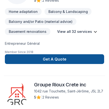
5
|
2 Reviews
espère qu'ils soient réalisés. Pour cela, nous disposons d'un
personnel expérimenté dans le domaine de la construction et
Home adaptation
Balcony & Landscaping
de la rénovation du secteur immobilier résidentiel et
commercial. Nous restons à votre entière disposition en
Balcony and/or Patio (material advice)
espérant faire partie de vos prochains projets de
rénovation.N’hésitez pas à nous contacter.matkogroup.com
Basement renovations
View all 32 services
Entrepreneur Général
Member Since
2018
Get A Quote
Groupe Rioux Crete inc
1042 rue Touchette, Saint-Jérôme, J5L 2L7
5
|
2 Reviews