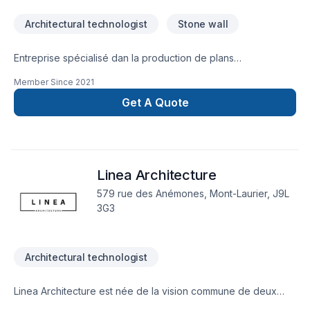
l’entrepreneur.
Architectural technologist
Stone wall
Entreprise spécialisé dan la production de plans
personnalisés pour la construction neuve et la rénovation
Member Since
2021
de bâtiment résidentiel, design commercial, industriel et
institutionnel. Une des seule entreprise spécialisé dans le
Get A Quote
Pisé stabilisé tant pour les plans que la construction.
Linea Architecture
579 rue des Anémones, Mont-Laurier, J9L
3G3
Architectural technologist
Linea Architecture est née de la vision commune de deux
jeunes technologues en architecture désireux d’offrir des