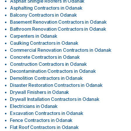
Asphalt Shingle Roofers
in
Odanak
Asphalting Contractors
in
Odanak
Balcony Contractors
in
Odanak
Basement Renovation Contractors
in
Odanak
Bathroom Renovation Contractors
in
Odanak
Carpenters
in
Odanak
Caulking Contractors
in
Odanak
Commercial Renovation Contractors
in
Odanak
Concrete Contractors
in
Odanak
Construction Contractors
in
Odanak
Decontamination Contractors
in
Odanak
Demolition Contractors
in
Odanak
Disaster Restoration Contractors
in
Odanak
Drywall Finishers
in
Odanak
Drywall Installation Contractors
in
Odanak
Electricians
in
Odanak
Excavation Contractors
in
Odanak
Fence Contractors
in
Odanak
Flat Roof Contractors
in
Odanak