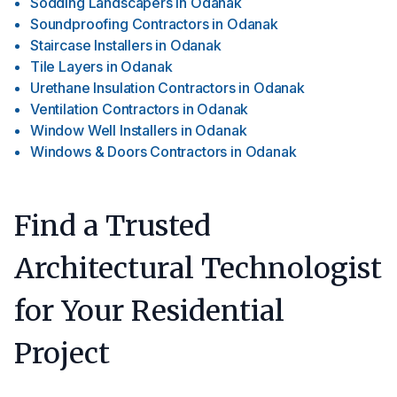
Sodding Landscapers
in
Odanak
Soundproofing Contractors
in
Odanak
Staircase Installers
in
Odanak
Tile Layers
in
Odanak
Urethane Insulation Contractors
in
Odanak
Ventilation Contractors
in
Odanak
Window Well Installers
in
Odanak
Windows & Doors Contractors
in
Odanak
Find a Trusted
Architectural Technologist
for Your Residential
Project