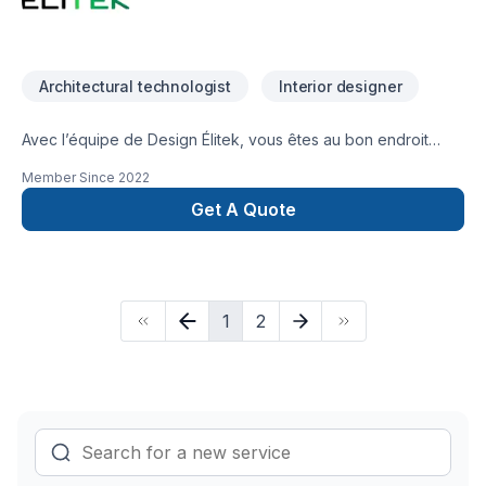
Architectural technologist
Interior designer
Avec l’équipe de Design Élitek, vous êtes au bon endroit
pour élaborer la résidence de vos rêves. Chaque demeure
Member Since
2022
est unique et doit refléter vos goûtset votre style de vie.
Votre résidence distincte et audacieuse est à votre portée.
Get A Quote
1
2