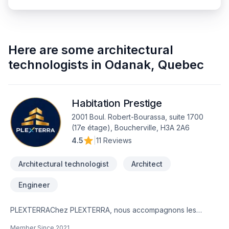
Here are some
architectural
technologists
in
Odanak
,
Quebec
Habitation Prestige
2001 Boul. Robert-Bourassa, suite 1700
(17e étage), Boucherville, H3A 2A6
4.5
|
11 Reviews
Architectural technologist
Architect
Engineer
PLEXTERRAChez PLEXTERRA, nous accompagnons les
propriétaires, investisseurs et promoteurs immobiliers dans
Member Since
2021