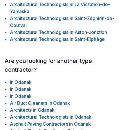
Architectural Technologists
in
La Visitation-de-
Yamaska
Architectural Technologists
in
Saint-Zéphirin-de-
Courval
Architectural Technologists
in
Aston-Jonction
Architectural Technologists
in
Saint-Elphège
Are you looking for another type
contractor?
in
Odanak
in
Odanak
in
Odanak
Air Duct Cleaners
in
Odanak
Architects
in
Odanak
Architectural Technologists
in
Odanak
Asphalt Paving Contractors
in
Odanak