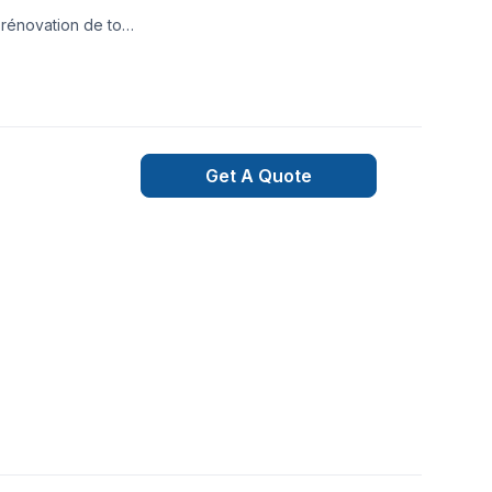
 rénovation de tout
tio et pergola, et
Get A Quote