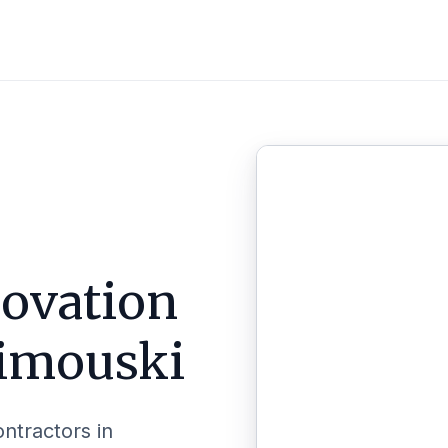
ovation
imouski
ontractors in