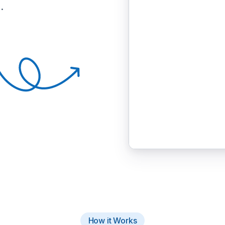
.
How it Works