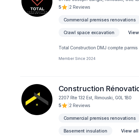
5
|
2 Reviews
Commercial premises renovations
Crawl space excavation
View
Total Construction DMJ compte parmis s
l'estimation et gestion de projet ainsi que l'ingénierie. Avec son équipe, Total Constructio
Member Since
2024
de vos idées votre réalité et concrét
Construction Rénovati
2207 Rte 132 Est, Rimouski, G0L 1B0
5
|
2 Reviews
Commercial premises renovations
Basement insulation
View all