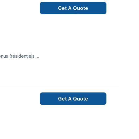
Get A Quote
ieur.
Get A Quote