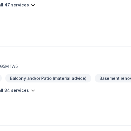
ll 47 services
, G5M 1W5
Balcony and/or Patio (material advice)
Basement reno
ll 34 services