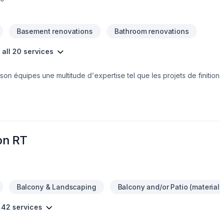
Basement renovations
Bathroom renovations
 all 20 services
on équipes une multitude d'expertise tel que les projets de finitio
n DMJ a tout ce qu'il faut pour faire
iser vos projets avec un accompagnement complet.
on RT
Balcony & Landscaping
Balcony and/or Patio (material
 42 services