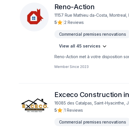
Reno-Action
11157 Rue Mathieu da-Costa, Montreal,
5
|
2 Reviews
Commercial premises renovations
View all 45 services
Reno-Action met à votre disposition son
extérieur, Plancher, Salle de bain, Sou
Member Since
2023
Lanaudière,Laval,Montréal. Grâce à not
besoins spécifiques et à votre budget.
engagement est simple : offrir un servi
Exceco Construction i
16085 des Catalpas, Saint-Hyacinthe,
5
|
1 Reviews
Commercial premises renovations