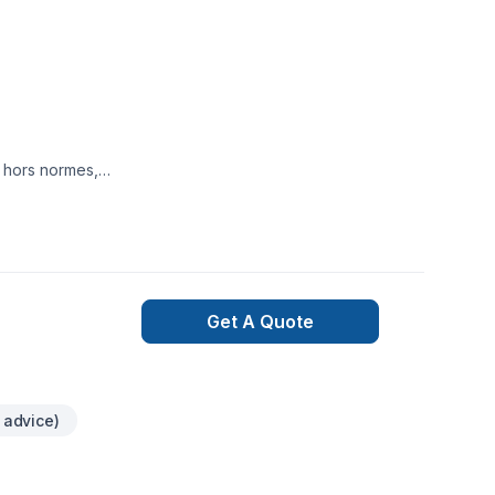
n hors normes,
Get A Quote
 advice)