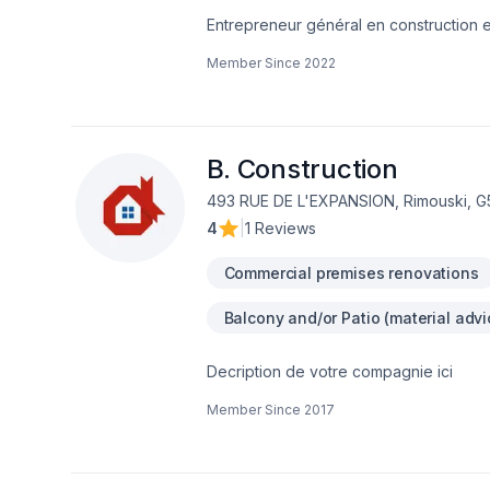
Entrepreneur général en construction e
genre. Agrandissement, revêtement extér
Member Since
2022
bien plus encore.
B. Construction
493 RUE DE L'EXPANSION, Rimouski, G
4
|
1 Reviews
Commercial premises renovations
Balcony and/or Patio (material advi
Decription de votre compagnie ici
Member Since
2017