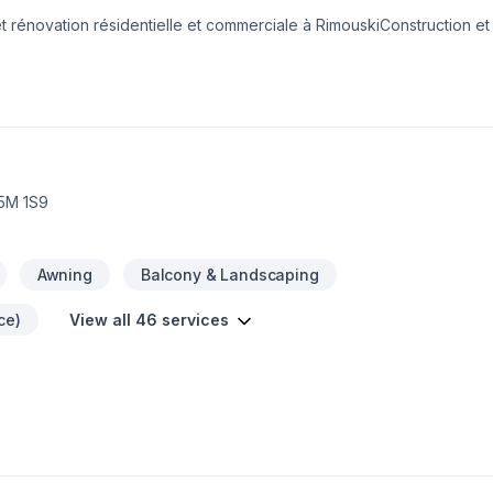
t rénovation résidentielle et commerciale à RimouskiConstruction et
ieur, construction neuve, revêtement extérieur, toiture, garage, pa
5M 1S9
Awning
Balcony & Landscaping
ce)
View all 46 services