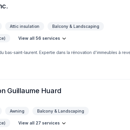
nc.
Attic insulation
Balcony & Landscaping
ce)
View all 56 services
ation d'immeubles à revenus (résidentiels et
commerciaux) pour maximiser les revenus. Possibilité de notes de calculs et de plans signés par un ingén
on Guillaume Huard
Awning
Balcony & Landscaping
ce)
View all 27 services