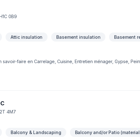
 H1C 0B9
Attic insulation
Basement insulation
Basement r
 savoir-faire en Carrelage, Cuisine, Entretien ménager, Gypse, Pein
s-sol, Teinture de plancher, Tirage de joint pour embellir vos espace
re approche centrée sur le client, nous proposons des solutions a
 Nous sommes impatients de collaborer avec vous pour concrétiser v
ce d'exception, centré sur vos besoins et vos aspirations.
nc
 J2T 4M7
Balcony & Landscaping
Balcony and/or Patio (material