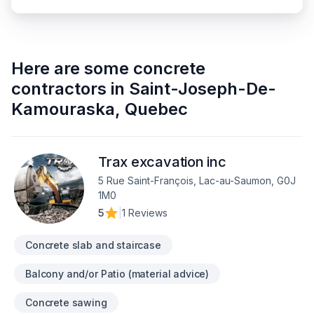
Here are some
concrete
contractors
in
Saint-Joseph-De-
Kamouraska
,
Quebec
Trax excavation inc
5 Rue Saint-François, Lac-au-Saumon, G0J
1M0
5
|
1 Reviews
Concrete slab and staircase
Balcony and/or Patio (material advice)
Concrete sawing