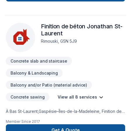
continuellement la qualité de nos services.
Finition de béton Jonathan St-
Laurent
Rimouski, G5N 5J9
Concrete slab and staircase
Balcony & Landscaping
Balcony and/or Patio (material advice)
Concrete sawing
View all 8 services
À Bas St-Laurent,Gaspésie–Îles-de-la-Madeleine, Finition de
béton Jonathan St-Laurent transforme vos idées en
Member Since
2017
réalisations durables grâce à une approche unique dans le
domaine de Béton, Pavage. Grâce à notre approche centrée
Get A Quote