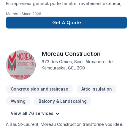
Entrepreneur général: porte fenêtre, revêtement extérieur,
pliage et installation d'aluminium , réparation de fondation,
Member Since
2026
excavation, Béton
Get A Quote
Moreau Construction
673 des Ormes, Saint-Alexandre-de-
Kamouraska, G0L 2G0
Concrete slab and staircase
Attic insulation
Awning
Balcony & Landscaping
View all 76 services
À Bas St-Laurent, Moreau Construction transforme vos idées
en réalisations durables grâce à une approche unique dans