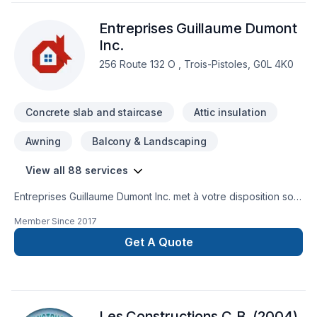
Entreprises Guillaume Dumont
Inc.
256 Route 132 O , Trois-Pistoles, G0L 4K0
Concrete slab and staircase
Attic insulation
Awning
Balcony & Landscaping
View all 88 services
Entreprises Guillaume Dumont Inc. met à votre disposition son
savoir-faire en Adaptation dom., Agrandissement, Après-
Member Since
2017
sinistre, Armoires, Balcon, Balcon de bois, Béton,
Calfeutrage, Carrelage, Charpentier, Clôture, Coffrage,
Get A Quote
Commercial, Construction, Crépis, Cuisine, Décontamination,
Démolition, Drain français, Escalier et rampe, Excavation,
Fissures, Fondation, Fondations, Fosse septique, Foyer et
poêle, Garage, Gouttières, Gypse, Insonorisation, Isolation,
Les Constructions C.B. (2004)
Isolation entre-toît, Isolation mur, Isolation sous-sol, Levage