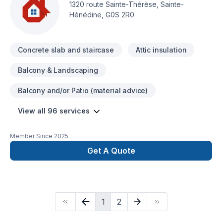
1320 route Sainte-Thérèse, Sainte-
Hénédine, G0S 2R0
Concrete slab and staircase
Attic insulation
Balcony & Landscaping
Balcony and/or Patio (material advice)
View all 96 services
Member Since
2025
Get A Quote
1
2