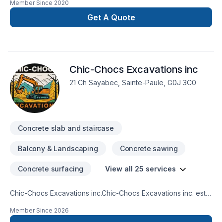
Member Since
2020
Get A Quote
Chic-Chocs Excavations inc
21 Ch Sayabec, Sainte-Paule, G0J 3C0
Concrete slab and staircase
Balcony & Landscaping
Concrete sawing
Concrete surfacing
View all 25 services
Chic-Chocs Excavations inc.Chic-Chocs Excavations inc. est
une entreprise spécialisée en excavation offrant des
Member Since
2026
services professionnels pour les projets résidentiels,