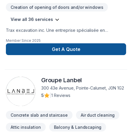
Creation of opening of doors and/or windows
View all 36 services
Trax excavation inc. Une entreprise spécialisée en
excavation , terrassement, paysagement, murs de
Member Since
2025
soutènement, pavés unis, travaux de béton, drain français,
imperméabilisation de fondations et aussi, ventes de produits
Get A Quote
tels que pavés, dalles, agrégats et plus. Service rapide et
garantie !
Groupe Lanbel
300 43e Avenue, Pointe-Calumet, J0N 1G2
5
|
1 Reviews
Concrete slab and staircase
Air duct cleaning
Attic insulation
Balcony & Landscaping