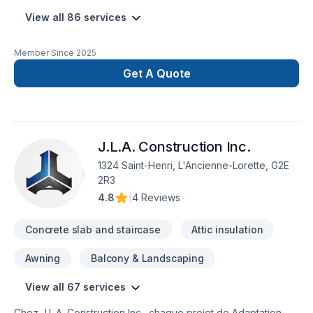
View all 86 services
Member Since
2025
Get A Quote
J.L.A. Construction Inc.
1324 Saint-Henri, L'Ancienne-Lorette, G2E
2R3
4.8
|
4 Reviews
Concrete slab and staircase
Attic insulation
Awning
Balcony & Landscaping
View all 67 services
Chez J.L.A. Construction Inc., chaque projet de Adaptation