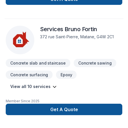
sur le client, nous proposons des solutions adaptées à vos
besoins spécifiques et à votre budget. Confiez votre projet à
une équipe qui a à cœur votre satisfaction. Notre
engagement est simple : offrir un service d'exception, centré
Services Bruno Fortin
sur vos besoins et vos aspirations.
372 rue Saint-Pierre, Matane, G4W 2C1
Concrete slab and staircase
Concrete sawing
Concrete surfacing
Epoxy
View all 10 services
Member Since
2025
Get A Quote