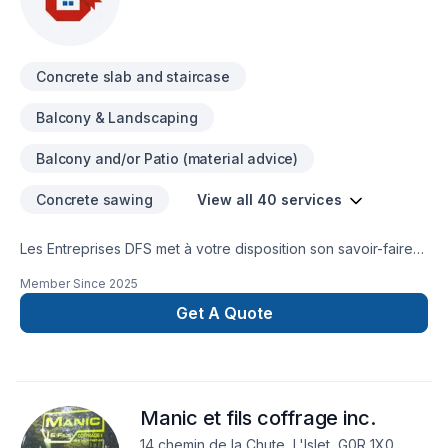
Porte de garage, Portes et fenêtres, Puit de lumière,
Rénovation générale, Revêtement extérieur, Salle de bain,
Solarium, Soudeur, Sous-sol, Tapis, Tirage de joint, To
Concrete slab and staircase
Balcony & Landscaping
Balcony and/or Patio (material advice)
Concrete sawing
View all 40 services
Les Entreprises DFS met à votre disposition son savoir-faire
en Aménagement paysager, Arbres et haies, Balcon de bois,
Member Since
2025
Béton, Clôture, Coffrage, Crépis, Décontamination,
Démolition, Drain français, Émondage, Escalier et rampe,
Get A Quote
Excavation, Fissures, Fondations, Gypse, Irrigation,
Maçonnerie, Margelle, Muret, Patio, Paysagement, Piscine,
Transport pour embellir vos espaces à Abitibi-
Témiscamingue,Bas St-Laurent,Capitale-Nationale,Centre du
Manic et fils coffrage inc.
Québec,Chaudière-Appalaches,Côte Nord,Estrie,Gaspésie–
Îles-de-la-
14 chemin de la Chute, L'Islet, G0R 1X0