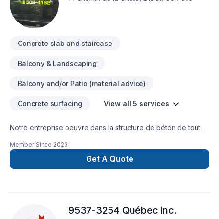
Madeleine,Lanaudière,Laurentides,Laval,Mauricie,Montérégie,M
Lac-Saint-Jean. Nous croyons en l'importance d'une
approche personnalisée, adaptée à chaque client, pour
garantir des résultats au-delà de vos attentes. Confiez votre
Concrete slab and staircase
projet à une équipe qui a à cœur votre
Balcony & Landscaping
Balcony and/or Patio (material advice)
Concrete surfacing
View all 5 services
Notre entreprise oeuvre dans la structure de béton de toutes
sortes telles que : empattement, fondation, plancher, dalles
Member Since
2023
etc. Nous desservons les secteurs suivants : Résidentiel,
commercial et agricole.
Get A Quote
9537-3254 Québec inc.