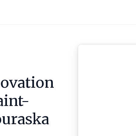
ovation
aint-
uraska