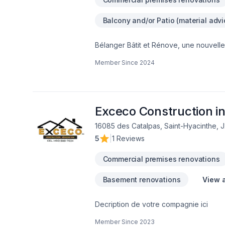
Balcony and/or Patio (material advi
Bélanger Bâtit et Rénove, une nouvelle
que nous soyons nouveaux dans ce déf
Member Since
2024
entrepreneurs et en réalisant divers projets de 
nous sommes propriétaires de Bélanger
travaux pour autrui et à satisfaire notr
avoir recours à la sous-traitance, offrant ainsi l'esprit tranquill
à vos rêves et à réaliser vos projets fut
Exceco Construction i
16085 des Catalpas, Saint-Hyacinthe,
5
|
1 Reviews
Commercial premises renovations
Basement renovations
View a
Decription de votre compagnie ici
Member Since
2023