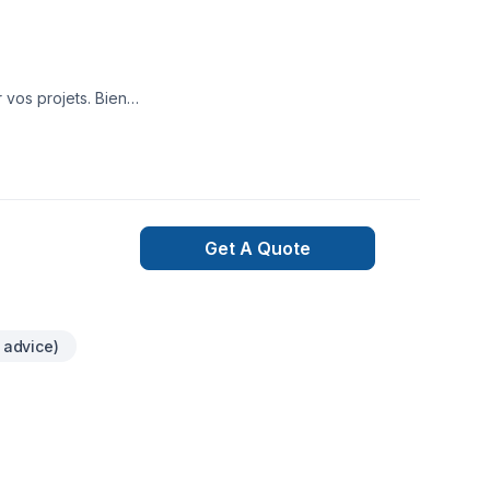
 vos projets. Bien
ur d'autres
fectuer des
de travaux sans
Get A Quote
 advice)