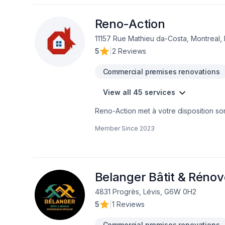
Reno-Action
11157 Rue Mathieu da-Costa, Montreal,
5
|
2 Reviews
Commercial premises renovations
View all 45 services
Reno-Action met à votre disposition son
extérieur, Plancher, Salle de bain, Sou
Member Since
2023
Lanaudière,Laval,Montréal. Grâce à not
besoins spécifiques et à votre budget.
engagement est simple : offrir un servi
Belanger Bâtit & Rénov
4831 Progrès, Lévis, G6W 0H2
5
|
1 Reviews
Commercial premises renovations