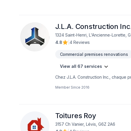
J.L.A. Construction Inc
1324 Saint-Henri, L'Ancienne-Lorette, 
4.8
|
4 Reviews
Commercial premises renovations
View all 67 services
Chez J.L.A. Construction Inc., chaque 
bois, Béton, Carrelage, Charpentier, Co
Member Since
2016
Fissures, Fondation, Garage, Gouttières, 
Levage de maison, Margelle, Meubles, P
extérieur, Salle de bain, Solarium, Sou
envers la qualité et la satisfaction cl
centrée sur le client, nous proposons d
Toitures Roy
3157 Ch Vanier, Lévis, G6Z 2A6