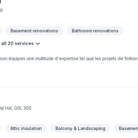
J
B0
Basement renovations
Bathroom renovations
 all 20 services
on équipes une multitude d'expertise tel que les projets de finitio
n DMJ a tout ce qu'il faut pour faire
iser vos projets avec un accompagnement complet.
a! Ha!, G0L 3S0
Attic insulation
Balcony & Landscaping
Basement