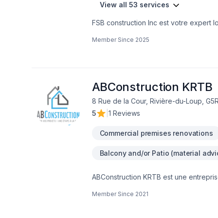
View all 53 services
FSB construction Inc est votre expert local en Rénovation et Ag
dans les secteurs de Bas-Saint-Laurent. Combinant expérience, innovation et rigueur. Notre équipe expérimentée v
Member Since
2025
accompagne à chaque étape, avec des c
aujourd'hui et voyons comment nous pouvons vous aider. Notre engagement est simple
sur vos besoins et vos aspirations.
ABConstruction KRTB
8 Rue de la Cour, Rivière-du-Loup, G5R
5
|
1 Reviews
Commercial premises renovations
Balcony and/or Patio (material advi
ABConstruction KRTB est une entreprise 
etc. Bref tout se qui touche la rénovatio
Member Since
2021