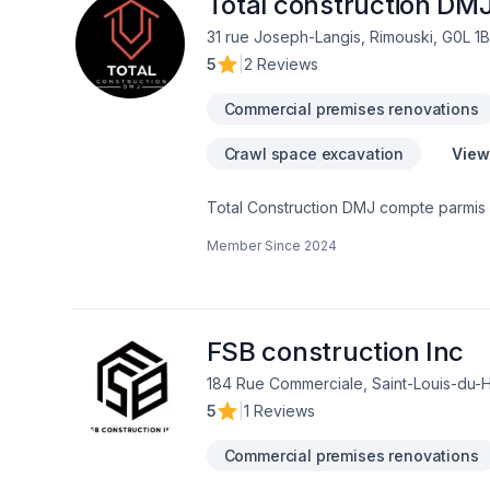
Total construction DM
31 rue Joseph-Langis, Rimouski, G0L 1
5
|
2 Reviews
Commercial premises renovations
Crawl space excavation
View
Total Construction DMJ compte parmis s
l'estimation et gestion de projet ainsi que l'ingénierie. Avec son équipe, Total Constructio
Member Since
2024
de vos idées votre réalité et concrét
FSB construction Inc
184 Rue Commerciale, Saint-Louis-du-H
5
|
1 Reviews
Commercial premises renovations