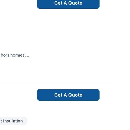
Get A Quote
n hors normes,
Get A Quote
 insulation