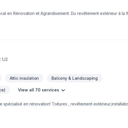
randisement. Du revêtement extérieur à la finition intérieure
ous
onseils sur mesure et un service clé en main irréprochable. Parlon
 : offrir un service d'exception, centré
 1J2
Attic insulation
Balcony & Landscaping
ce)
View all 70 services
spécialisé en rénovation! Toitures , revêtement extérieur,installati
n!