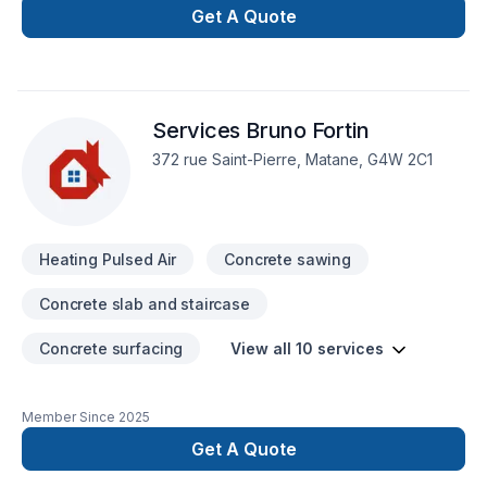
vous confortable et accueillant pour toute la famille.
Get A Quote
Transformez votre foyer en un lieu de rassemblement familial
avec nos produits de qualité. Rejoignez-nous pour une
expérience de magasinage unique et familiale !
Services Bruno Fortin
372 rue Saint-Pierre, Matane, G4W 2C1
Heating Pulsed Air
Concrete sawing
Concrete slab and staircase
Concrete surfacing
View all 10 services
Member Since
2025
Get A Quote