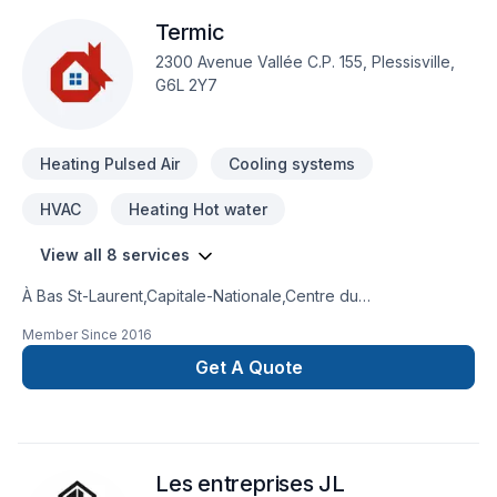
Termic
2300 Avenue Vallée C.P. 155, Plessisville,
G6L 2Y7
Heating Pulsed Air
Cooling systems
HVAC
Heating Hot water
View all 8 services
À Bas St-Laurent,Capitale-Nationale,Centre du
Québec,Chaudière-Appalaches,Côte Nord,Eastern
Member Since
2016
Ontario,Estrie,Gaspésie–Îles-de-la-
Madeleine,Lanaudière,Laurentides,Mauricie,Montérégie,Nouvea
Get A Quote
Brunswick,Outaouais,Saguenay-Lac-Saint-Jean, Termic
transforme vos idées en réalisations durables grâce à une
approche unique dans le domaine de Chauffage, Chauffage
à l'huile, Climatisation, Ventilation. Nous croyons en
Les entreprises JL
l'importance d'une approche personnalisée, adaptée à