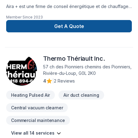
Aira + est une firme de conseil énergétique et de chauffage /
climatisation à Québec. Ayant à cœur d’aider les propriétaires
Member Since
2023
dans leurs démarches visant à optimiser le rendement
énergétique de leur habitation, nous souhaitons offrir le
Get A Quote
meilleur à nos clients. Voilà pourquoi nous misons sur une
approche personnalisée tenant compte de leurs besoins
précis.Cela se reflète par les recommandations avisées de
nos professionnels en chauffage / climatisation, lesquelles
Thermo Thériault Inc.
prennent en considération les attentes de chaque client en
matière de confort pour mener à terme leur projet.
57 ch des Pionniers chemins des Pionniers,
Rivière-du-Loup, G0L 2K0
4
|
2 Reviews
Heating Pulsed Air
Air duct cleaning
Central vacuum clearner
Commercial maintenance
View all 14 services