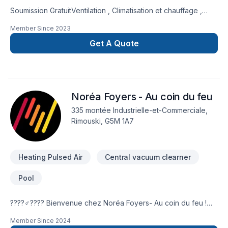
Soumission GratuitVentilation , Climatisation et chauffage ,
pour mieux vous deservire et vous conseiller dans chaqu'un
Member Since
2023
des domaine .Vente et installation Thermopompe mural et
centraleVente et installation échangeur d'airVente et
Get A Quote
installation aspirateur central Nettoyage de conduit de
ventilation et thermopompe. Vente et installation de fournaise
electrique , bois et granuleAdmissible au
subvention Inspection de conduit de ventilation avec caméra.
Noréa Foyers - Au coin du feu
335 montée Industrielle-et-Commerciale,
Rimouski, G5M 1A7
Heating Pulsed Air
Central vacuum clearner
Pool
????‍♂️???? Bienvenue chez Noréa Foyers- Au coin du feu !
De nos piscines aux systèmes de chauffages intérieurs, nous
Member Since
2024
avons tout ce dont vous avez besoin pour créer un chez-