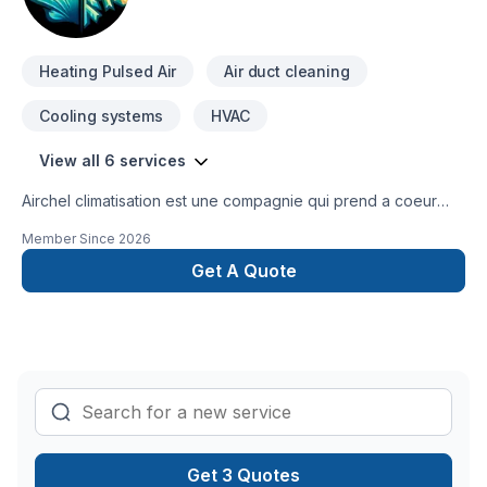
Heating Pulsed Air
Air duct cleaning
Cooling systems
HVAC
View all 6 services
Airchel climatisation est une compagnie qui prend a coeur
tout c est clients et vous promets un travail et un service de
Member Since
2026
haute qualité avec des techniciens de plus de 10 ans
d'expérience.
Get A Quote
Get 3 Quotes