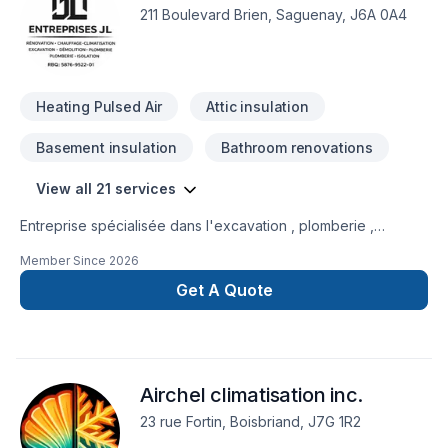
chaque client, pour garantir des résultats au-delà de vos
211 Boulevard Brien, Saguenay, J6A 0A4
attentes. Nous sommes impatients de collaborer avec vous
pour concrétiser votre projet.
Heating Pulsed Air
Attic insulation
Basement insulation
Bathroom renovations
View all 21 services
Entreprise spécialisée dans l'excavation , plomberie ,
chauffage-climatisation, isolation d'entre-toit , démolition ,
Member Since
2026
après-sinistre
Get A Quote
Airchel climatisation inc.
23 rue Fortin, Boisbriand, J7G 1R2