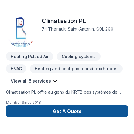
Climatisation PL
74 Theriault, Saint-Antonin, G0L 2G0
Heating Pulsed Air
Cooling systems
HVAC
Heating and heat pump or air exchanger
View all 5 services
Climatisation PL offre au gens du KRTB des systèmes de
climatisation et chauffage via thermopompe pour tous les
Member Since
2018
budgets. Nous sommes concessionnaire des thermopompes
Sharp et Panasonic soutenus avec d'excellente garantie!
Get A Quote
Nous offrons aussi le service de nettoyage/entretien.
Contactez-nous pour une estimation sans frais!